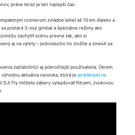
ov, práve teraz je ten najlepší čas.
kompaktným rozmerom zvládne letieť až 10 km ďaleko a
z sa postará 3-osý gimbal a špeciálne režimy ako
omôžu zachytiť scénu presne tak, ako si
vený aj na výlety – jednoducho ho zložíte a zmestí sa
cenia začiatočníci aj pokročilejší používatelia. Okrem
u výhodou aktuálna cenovka, ktorá je
po kliknutí na
ii DJI Fly môžete zábery vylepšovať filtrami, zvukovou
e.