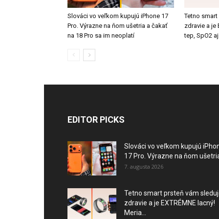
Slováci vo veľkom kupujú iPhone 17
Tetno smart
Pro. Výrazne na ňom ušetria a čakať
zdravie a j
na 18 Pro sa im neoplatí
tep, SpO2 aj
EDITOR PICKS
Slováci vo veľkom kupujú iPho
17 Pro. Výrazne na ňom ušetria
7. augusta 2026
Tetno smart prsteň vám sledu
zdravie a je EXTRÉMNE lacný!
Meria...