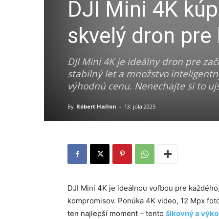
DJI Mini 4K kúp
skvelý dron pre
DJI Mini 4K je ideálny dron pre zač
stabilný let a množstvo inteligentn
výhodnú cenu. Nenechajte si to ujs
By
Róbert Hallon
-
13. júla 2025
DJI Mini 4K je ideálnou voľbou pre každého
kompromisov. Ponúka 4K video, 12 Mpx fotog
ten najlepší moment – tento
šikovný a výko