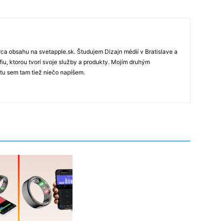
rca obsahu na svetapple.sk. Študujem Dizajn médií v Bratislave a
fiu, ktorou tvorí svoje služby a produkty. Mojím druhým
 tu sem tam tiež niečo napíšem.