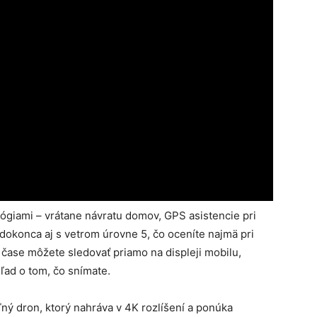
ógiami – vrátane návratu domov, GPS asistencie pri
 dokonca aj s vetrom úrovne 5, čo oceníte najmä pri
 čase môžete sledovať priamo na displeji mobilu,
ad o tom, čo snímate.
ľný dron, ktorý nahráva v 4K rozlíšení a ponúka