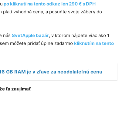
nu
po kliknutí na tento odkaz len 290 € s DPH
kým platí výhodná cena, a posuňte svoje zábery do
te náš
SvetApple bazár
, v ktorom nájdete viac ako 1
e sem môžete pridať úplne zadarmo
kliknutím na tento
16 GB RAM je v zľave za neodolateľnú cenu
e ťa zaujímať