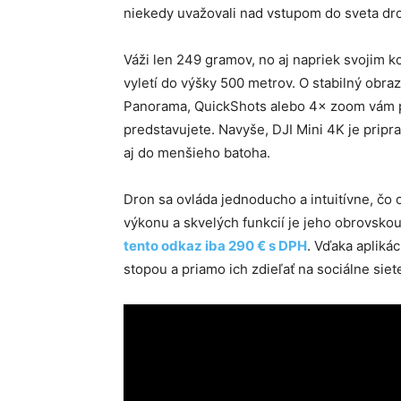
niekedy uvažovali nad vstupom do sveta dron
Váži len 249 gramov, no aj napriek svojim 
vyletí do výšky 500 metrov. O stabilný obra
Panorama, QuickShots alebo 4× zoom vám p
predstavujete. Navyše, DJI Mini 4K je pripra
aj do menšieho batoha.
Dron sa ovláda jednoducho a intuitívne, čo o
výkonu a skvelých funkcií je jeho obrovsko
tento odkaz iba 290 € s DPH
. Vďaka aplikác
stopou a priamo ich zdieľať na sociálne siet