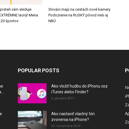
 prsteň vám sleduje
Slováci majú na cestách nové kamery.
e EXTRÉMNE lacný! Meria
Podozrenie na RUSKÝ pôvod rieši aj
 20 športov
NBÚ
POPULAR POSTS
P
ne
Ako vložiť hudbu do iPhonu cez
N
...
iTunes alebo Finder?
i
6. januára 2017
Za
A
je
Ako nastaviť vlastný tón
zvonenia na iPhone?
Z
25. novembra 2014