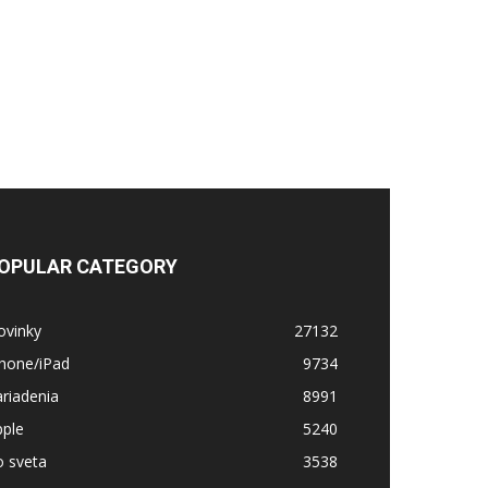
OPULAR CATEGORY
ovinky
27132
Phone/iPad
9734
riadenia
8991
pple
5240
o sveta
3538