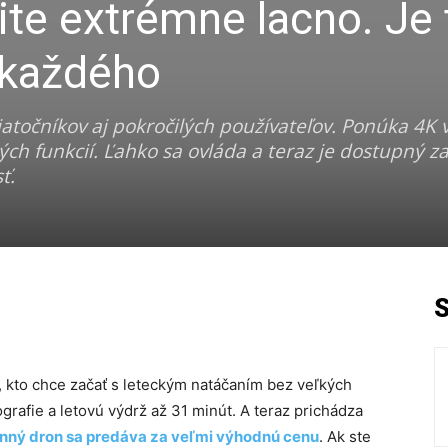
ite extrémne lacno. Je 
 každého
iatočníkov aj pokročilých používateľov. Ponúka 4K 
ých funkcií. Ľahko sa ovláda a teraz je dostupný z
ť.
, kto chce začať s leteckým natáčaním bez veľkých
rafie a letovú výdrž až 31 minút. A teraz prichádza
nný dron sa predáva za veľmi výhodnú cenu
. Ak ste