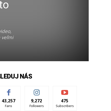
to
video,
a veľmi
SLEDUJ NÁS
43,257
9,272
475
Fans
Followers
Subscribers