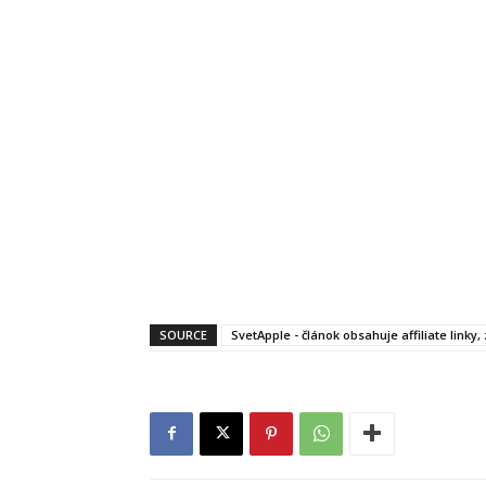
SOURCE
SvetApple - článok obsahuje affiliate linky