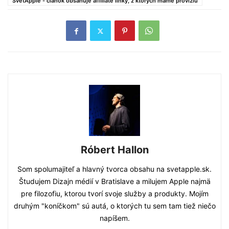
SvetApple - článok obsahuje affiliate linky, z ktorých máme províziu
Róbert Hallon
Som spolumajiteľ a hlavný tvorca obsahu na svetapple.sk.
Študujem Dizajn médií v Bratislave a milujem Apple najmä
pre filozofiu, ktorou tvorí svoje služby a produkty. Mojím
druhým "koníčkom" sú autá, o ktorých tu sem tam tiež niečo
napíšem.