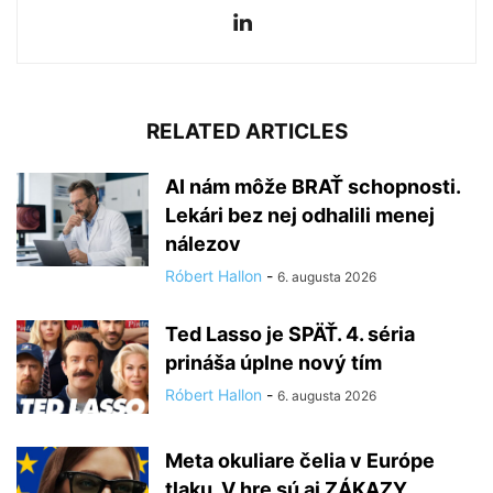
RELATED ARTICLES
AI nám môže BRAŤ schopnosti.
Lekári bez nej odhalili menej
nálezov
Róbert Hallon
-
6. augusta 2026
Ted Lasso je SPÄŤ. 4. séria
prináša úplne nový tím
Róbert Hallon
-
6. augusta 2026
Meta okuliare čelia v Európe
tlaku. V hre sú aj ZÁKAZY