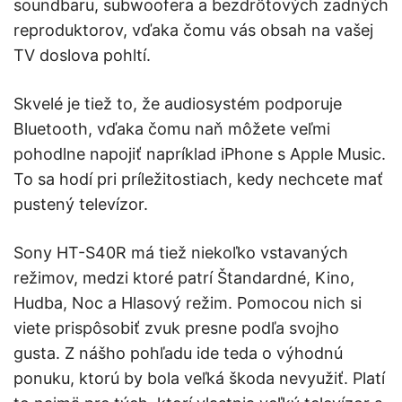
soundbaru, subwoofera a bezdrôtových zadných
reproduktorov, vďaka čomu vás obsah na vašej
TV doslova pohltí.
Skvelé je tiež to, že audiosystém podporuje
Bluetooth, vďaka čomu naň môžete veľmi
pohodlne napojiť napríklad iPhone s Apple Music.
To sa hodí pri príležitostiach, kedy nechcete mať
pustený televízor.
Sony HT-S40R má tiež niekoľko vstavaných
režimov, medzi ktoré patrí Štandardné, Kino,
Hudba, Noc a Hlasový režim. Pomocou nich si
viete prispôsobiť zvuk presne podľa svojho
gusta. Z nášho pohľadu ide teda o výhodnú
ponuku, ktorú by bola veľká škoda nevyužiť. Platí