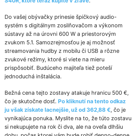
S40R, ktoré teraz kúpite v zľave
.
Do vašej obývačky prinesie špičkový audio-
systém s digitálnym zosilňovačom a výkonom
sústavy až na úrovni 600 W a priestorovým
zvukom 5.1. Samozrejmosťou je aj možnosť
streamovania hudby z mobilu či USB a rôzne
zvukové režimy, ktoré si viete na mieru
prispôsobiť. Budúceho majiteľa tiež poteší
jednoduchá inštalácia.
Bežná cena tejto zostavy atakuje hranicu 500 €,
čo je skutočne dosť.
Po kliknutí na tento odkaz
ju však získate lacnejšie, už od 362,88 €
, čo je
vynikajúca ponuka. Myslite na to, že túto zostavu
si nekupujete na rok či dva, ale na oveľa dlhšiu
dobu, počas ktorej vám bude robiť denno-denne