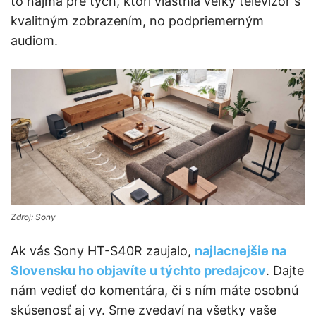
to najmä pre tých, ktorí vlastnia veľký televízor s
kvalitným zobrazením, no podpriemerným
audiom.
Zdroj: Sony
Ak vás Sony HT-S40R zaujalo,
najlacnejšie na
Slovensku ho objavíte u týchto predajcov
. Dajte
nám vedieť do komentára, či s ním máte osobnú
skúsenosť aj vy. Sme zvedaví na všetky vaše