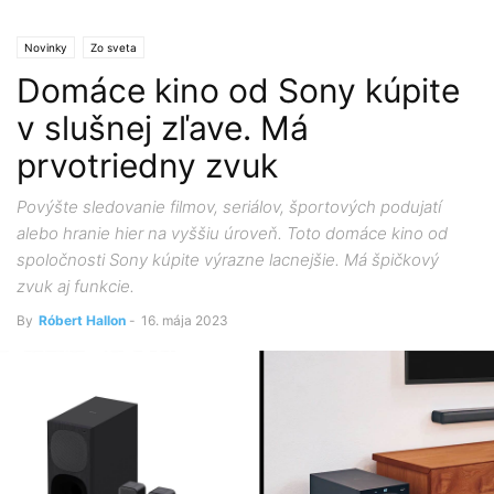
Novinky
Zo sveta
Domáce kino od Sony kúpite
v slušnej zľave. Má
prvotriedny zvuk
Povýšte sledovanie filmov, seriálov, športových podujatí
alebo hranie hier na vyššiu úroveň. Toto domáce kino od
spoločnosti Sony kúpite výrazne lacnejšie. Má špičkový
zvuk aj funkcie.
By
Róbert Hallon
-
16. mája 2023