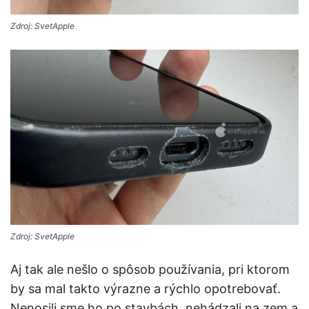
Zdroj: SvetApple
Zdroj: SvetApple
Aj tak ale nešlo o spôsob používania, pri ktorom
by sa mal takto výrazne a rýchlo opotrebovať.
Nenosili sme ho po stavbách, nehádzali na zem a