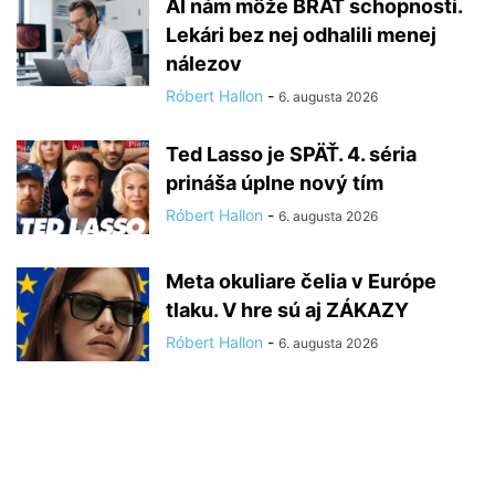
AI nám môže BRAŤ schopnosti.
Lekári bez nej odhalili menej
nálezov
Róbert Hallon
-
6. augusta 2026
Ted Lasso je SPÄŤ. 4. séria
prináša úplne nový tím
Róbert Hallon
-
6. augusta 2026
Meta okuliare čelia v Európe
tlaku. V hre sú aj ZÁKAZY
Róbert Hallon
-
6. augusta 2026