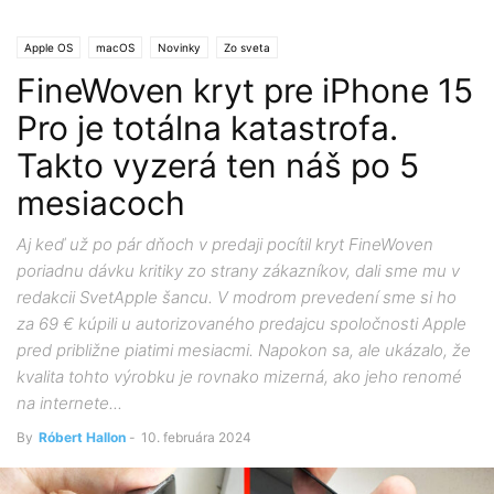
Apple OS
macOS
Novinky
Zo sveta
FineWoven kryt pre iPhone 15
Pro je totálna katastrofa.
Takto vyzerá ten náš po 5
mesiacoch
Aj keď už po pár dňoch v predaji pocítil kryt FineWoven
poriadnu dávku kritiky zo strany zákazníkov, dali sme mu v
redakcii SvetApple šancu. V modrom prevedení sme si ho
za 69 € kúpili u autorizovaného predajcu spoločnosti Apple
pred približne piatimi mesiacmi. Napokon sa, ale ukázalo, že
kvalita tohto výrobku je rovnako mizerná, ako jeho renomé
na internete...
By
Róbert Hallon
-
10. februára 2024