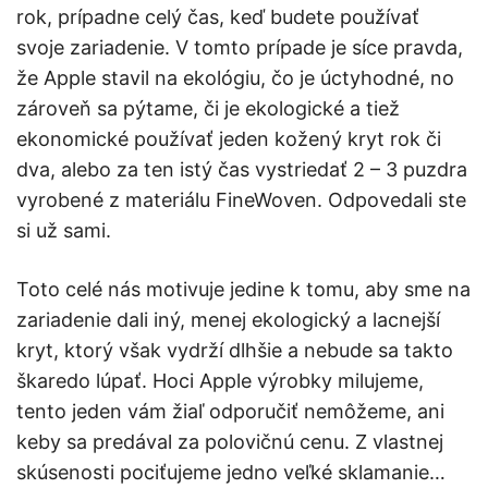
rok, prípadne celý čas, keď budete používať
svoje zariadenie. V tomto prípade je síce pravda,
že Apple stavil na ekológiu, čo je úctyhodné, no
zároveň sa pýtame, či je ekologické a tiež
ekonomické používať jeden kožený kryt rok či
dva, alebo za ten istý čas vystriedať 2 – 3 puzdra
vyrobené z materiálu FineWoven. Odpovedali ste
si už sami.
Toto celé nás motivuje jedine k tomu, aby sme na
zariadenie dali iný, menej ekologický a lacnejší
kryt, ktorý však vydrží dlhšie a nebude sa takto
škaredo lúpať. Hoci Apple výrobky milujeme,
tento jeden vám žiaľ odporučiť nemôžeme, ani
keby sa predával za polovičnú cenu. Z vlastnej
skúsenosti pociťujeme jedno veľké sklamanie…