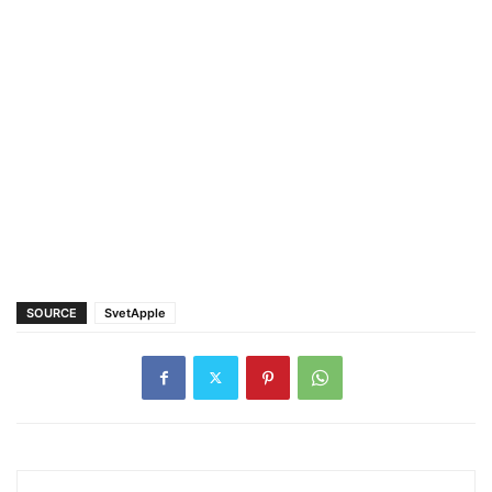
SOURCE
SvetApple