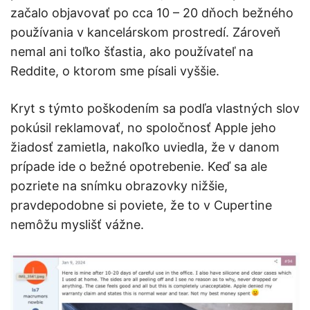
začalo objavovať po cca 10 – 20 dňoch bežného
používania v kancelárskom prostredí. Zároveň
nemal ani toľko šťastia, ako používateľ na
Reddite, o ktorom sme písali vyššie.
Kryt s týmto poškodením sa podľa vlastných slov
pokúsil reklamovať, no spoločnosť Apple jeho
žiadosť zamietla, nakoľko uviedla, že v danom
prípade ide o bežné opotrebenie. Keď sa ale
pozriete na snímku obrazovky nižšie,
pravdepodobne si poviete, že to v Cupertine
nemôžu myslišť vážne.