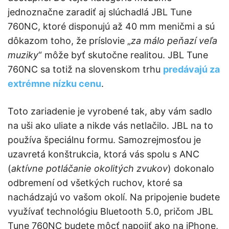
jednoznačne zaradiť aj slúchadlá JBL Tune
760NC, ktoré disponujú až 40 mm meničmi a sú
dôkazom toho, že príslovie „
za málo peňazí veľa
muziky
“ môže byť skutočne realitou. JBL Tune
760NC sa totiž na slovenskom trhu
predávajú za
extrémne nízku cenu
.
Toto zariadenie je vyrobené tak, aby vám sadlo
na uši ako uliate a nikde vás netlačilo. JBL na to
používa špeciálnu formu. Samozrejmosťou je
uzavretá konštrukcia, ktorá vás spolu s ANC
(
aktívne potláčanie okolitých zvukov
) dokonalo
odbremení od všetkých ruchov, ktoré sa
nachádzajú vo vašom okolí. Na pripojenie budete
využívať technológiu Bluetooth 5.0, pričom JBL
Tune 760NC budete môcť napojiť ako na iPhone,