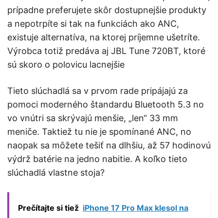
prípadne preferujete skôr dostupnejšie produkty
a nepotrpíte si tak na funkciách ako ANC,
existuje alternatíva, na ktorej príjemne ušetríte.
Výrobca totiž predáva aj JBL Tune 720BT, ktoré
sú skoro o polovicu lacnejšie
Tieto slúchadlá sa v prvom rade pripájajú za
pomoci moderného štandardu Bluetooth 5.3 no
vo vnútri sa skrývajú menšie, „len“ 33 mm
meniče. Taktiež tu nie je spomínané ANC, no
naopak sa môžete tešiť na dlhšiu, až 57 hodinovú
výdrž batérie na jedno nabitie. A koľko tieto
slúchadlá vlastne stoja?
Prečítajte si tiež
iPhone 17 Pro Max klesol na