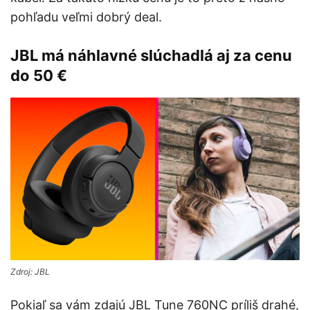
pohľadu veľmi dobrý deal.
JBL má náhlavné slúchadlá aj za cenu
do 50 €
Zdroj: JBL
Pokiaľ sa vám zdajú JBL Tune 760NC príliš drahé,