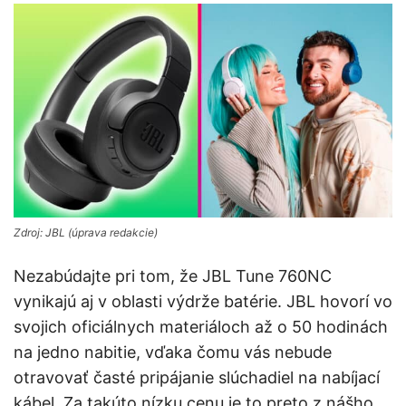
Zdroj: JBL (úprava redakcie)
Nezabúdajte pri tom, že JBL Tune 760NC
vynikajú aj v oblasti výdrže batérie. JBL hovorí vo
svojich oficiálnych materiáloch až o 50 hodinách
na jedno nabitie, vďaka čomu vás nebude
otravovať časté pripájanie slúchadiel na nabíjací
kábel. Za takúto nízku cenu je to preto z nášho