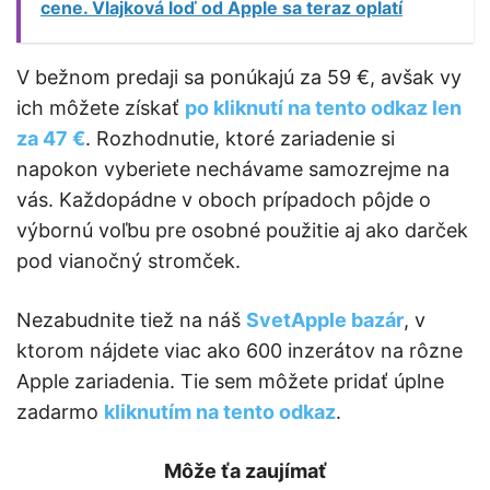
cene. Vlajková loď od Apple sa teraz oplatí
V bežnom predaji sa ponúkajú za 59 €, avšak vy
ich môžete získať
po kliknutí na tento odkaz len
za 47 €
. Rozhodnutie, ktoré zariadenie si
napokon vyberiete nechávame samozrejme na
vás. Každopádne v oboch prípadoch pôjde o
výbornú voľbu pre osobné použitie aj ako darček
pod vianočný stromček.
Nezabudnite tiež na náš
SvetApple bazár
, v
ktorom nájdete viac ako 600 inzerátov na rôzne
Apple zariadenia. Tie sem môžete pridať úplne
zadarmo
kliknutím na tento odkaz
.
Môže ťa zaujímať