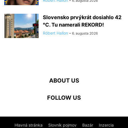
Róbert Hallon
-
6. augusta 2026
Slovensko prvýkrát dosiahlo 42
°C. Tu namerali REKORD!
Róbert Hallon
-
6. augusta 2026
ABOUT US
FOLLOW US
Hlavná stránka
Slovník pojmov
Bazár
Inzercia