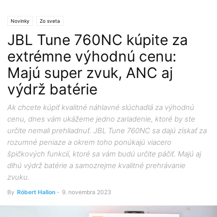
Novinky
Zo sveta
JBL Tune 760NC kúpite za
extrémne výhodnú cenu:
Majú super zvuk, ANC aj
výdrž batérie
Ak chcete kúpiť kvalitné náhlavné slúchadlá za výhodnú
cenu, dnes vám ukážeme jedno zariadenie, ktoré by ste
určite nemali prehliadnuť. JBL Tune 760NC sa dajú získať za
rozumné peniaze a okrem toho ponúkajú viacero
špičkových funkcií, ktoré sa vám budú určite páčiť. Majú aj
dlhú výdrž batérie a samozrejme kvalitné prehrávanie
zvuku.
By
Róbert Hallon
-
9. novembra 2023