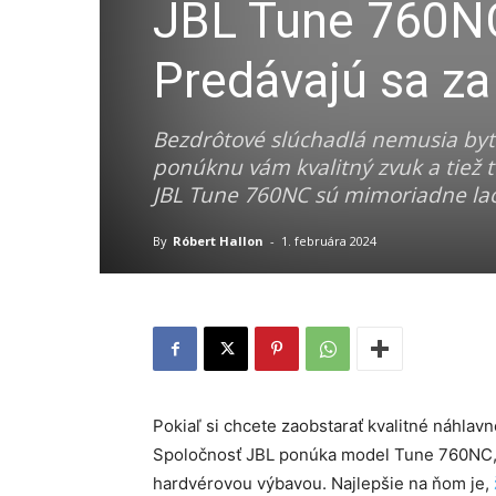
JBL Tune 760NC
Predávajú sa za
Bezdrôtové slúchadlá nemusia byť
ponúknu vám kvalitný zvuk a tiež t
JBL Tune 760NC sú mimoriadne lac
By
Róbert Hallon
-
1. februára 2024
Pokiaľ si chcete zaobstarať kvalitné náhlavn
Spoločnosť JBL ponúka model Tune 760NC, 
hardvérovou výbavou. Najlepšie na ňom je,