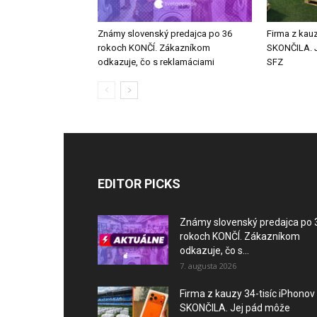
Známy slovenský predajca po 36
Firma z kauz
rokoch KONČÍ. Zákazníkom
SKONČILA. J
odkazuje, čo s reklamáciami
SFZ
EDITOR PICKS
Známy slovenský predajca po 
rokoch KONČÍ. Zákazníkom
odkazuje, čo s...
7. augusta 2026
Firma z kauzy 34-tisíc iPhonov
SKONČILA. Jej pád môže