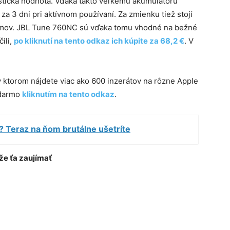
astická hodnota. Vďaka takto veľkému akumulátoru
za 3 dni pri aktívnom používaní. Za zmienku tiež stojí
gramov. JBL Tune 760NC sú vďaka tomu vhodné na bežné
čili,
po kliknutí na tento odkaz ich kúpite za 68,2 €
. V
 v ktorom nájdete viac ako 600 inzerátov na rôzne Apple
adarmo
kliknutím na tento odkaz
.
? Teraz na ňom brutálne ušetríte
e ťa zaujímať