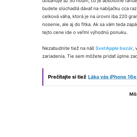
dosahuje až 50 hodín, čo je absolútne fant
budete slúchadlá dávať na nabíjačku cca raz 
celková váha, ktorá je na úrovni iba 220 
nosenie, ale aj do fitka. Ak sa vám teda zapá
tejto cene ide o veľmi výhodnú ponuku.
Nezabudnite tiež na náš
SvetApple bazár
,
zariadenia. Tie sem môžete pridať úplne z
Prečítajte si tiež
Láka vás iPhone 16e
Môž