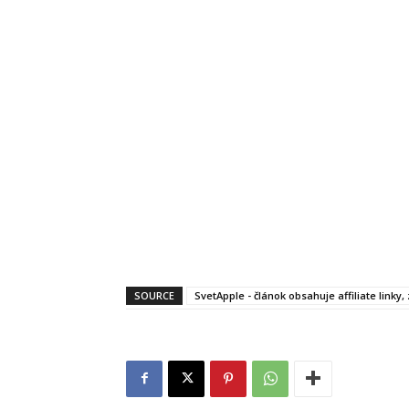
SOURCE
SvetApple - článok obsahuje affiliate linky