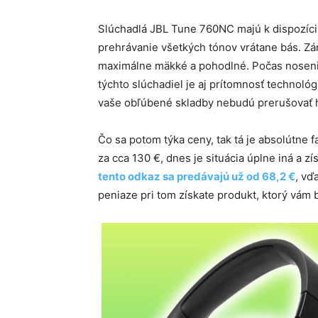
Slúchadlá JBL Tune 760NC majú k dispozíci
prehrávanie všetkých tónov vrátane bás. Zá
maximálne mäkké a pohodlné. Počas noseni
týchto slúchadiel je aj prítomnosť technológ
vaše obľúbené skladby nebudú prerušovať h
Čo sa potom týka ceny, tak tá je absolútne
za cca 130 €, dnes je situácia úplne iná a z
tento odkaz sa predávajú už od 68,2 €
, vď
peniaze pri tom získate produkt, ktorý vám 