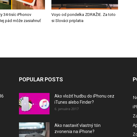
y 34-tisíc iPhonov
Voyo od pondelka ZDRAŽIE. Za toto
ej pád môže zasiahnuť
si Slováci priplatia
POPULAR POSTS
P
36
Ako vložiť hudbu do iPhonu cez
N
iTunes alebo Finder?
i
6. januára 2017
Za
A
Ako nastaviť vlastný tón
zvonenia na iPhone?
Z