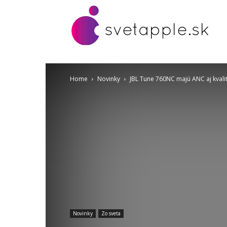
Home
Novinky
JBL Tune 760NC majú ANC aj kvalit
Novinky
Zo sveta