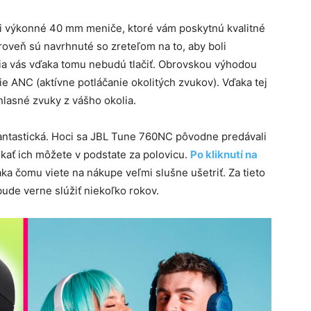
i výkonné 40 mm meniče, ktoré vám poskytnú kvalitné
roveň sú navrhnuté so zreteľom na to, aby boli
a vás vďaka tomu nebudú tlačiť. Obrovskou výhodou
ie ANC (aktívne potláčanie okolitých zvukov). Vďaka tej
lasné zvuky z vášho okolia.
 fantastická. Hoci sa JBL Tune 760NC pôvodne predávali
ískať ich môžete v podstate za polovicu.
Po kliknutí na
aka čomu viete na nákupe veľmi slušne ušetriť. Za tieto
bude verne slúžiť niekoľko rokov.