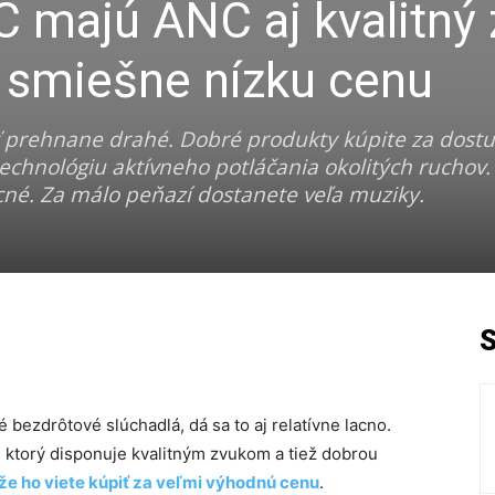
 majú ANC aj kvalitný 
 smiešne nízku cenu
 prehnane drahé. Dobré produkty kúpite za dost
echnológiu aktívneho potláčania okolitých ruchov.
né. Za málo peňazí dostanete veľa muziky.
é bezdrôtové slúchadlá, dá sa to aj relatívne lacno.
ktorý disponuje kvalitným zvukom a tiež dobrou
že ho viete kúpiť za veľmi výhodnú cenu
.