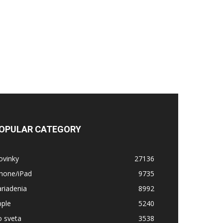
OPULAR CATEGORY
ovinky
27136
Phone/iPad
9735
riadenia
8992
pple
5240
o sveta
3538