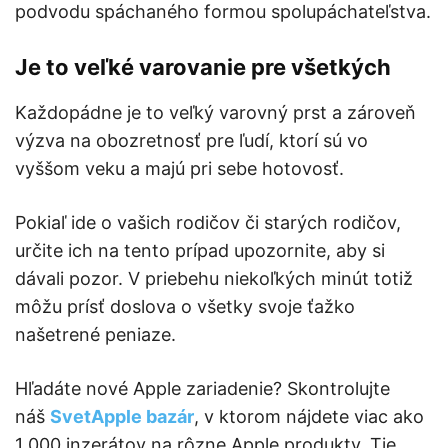
podvodu spáchaného formou spolupáchateľstva.
Je to veľké varovanie pre všetkých
Každopádne je to veľký varovný prst a zároveň
výzva na obozretnosť pre ľudí, ktorí sú vo
vyššom veku a majú pri sebe hotovosť.
Pokiaľ ide o vašich rodičov či starých rodičov,
určite ich na tento prípad upozornite, aby si
dávali pozor. V priebehu niekoľkých minút totiž
môžu prísť doslova o všetky svoje ťažko
našetrené peniaze.
Hľadáte nové Apple zariadenie? Skontrolujte
náš
SvetApple bazár
, v ktorom nájdete viac ako
1 000 inzerátov na rôzne Apple produkty. Tie