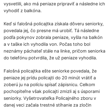
vysvetlili, ako má peniaze pripraviť a následne ich
vyhodiť z balkóna.
Keď si falošná policajtka získala dôveru seniorky,
povedala jej, čo presne má urobiť. Tá následne
podľa pokynov zobrala peniaze, vyšla na balkón
a v taške ich vyhodila von. Počas toho bol
neznámy páchateľ stále na linke, pričom seniorka
do telefónu potvrdila, že už peniaze vyhodila.
Falošná policajtka ešte seniorke povedala, že
peniaze jej prídu policajti do 20 minút vrátiť a
zoberú ju na políciu spísať zápisnicu. Celkom
pochopiteľne však policajti zmizli aj s úsporami
seniorky. Vyšetrovateľka Policajného zboru v
danej veci začala trestné stíhanie za zločin