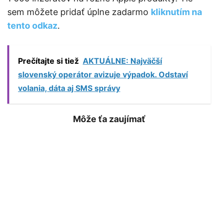
sem môžete pridať úplne zadarmo
kliknutím na
tento odkaz
.
Prečítajte si tiež
AKTUÁLNE: Najväčší
slovenský operátor avizuje výpadok. Odstaví
volania, dáta aj SMS správy
Môže ťa zaujímať