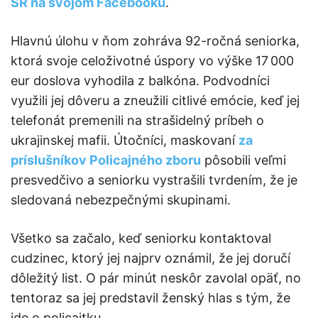
SR na svojom Facebooku
.
Hlavnú úlohu v ňom zohráva 92-ročná seniorka,
ktorá svoje celoživotné úspory vo výške 17 000
eur doslova vyhodila z balkóna. Podvodníci
využili jej dôveru a zneužili citlivé emócie, keď jej
telefonát premenili na strašidelný príbeh o
ukrajinskej mafii. Útočníci, maskovaní
za
príslušníkov Policajného zboru
pôsobili veľmi
presvedčivo a seniorku vystrašili tvrdením, že je
sledovaná nebezpečnými skupinami.
Všetko sa začalo, keď seniorku kontaktoval
cudzinec, ktorý jej najprv oznámil, že jej doručí
dôležitý list. O pár minút neskôr zavolal opäť, no
tentoraz sa jej predstavil ženský hlas s tým, že
ide o policajtku.