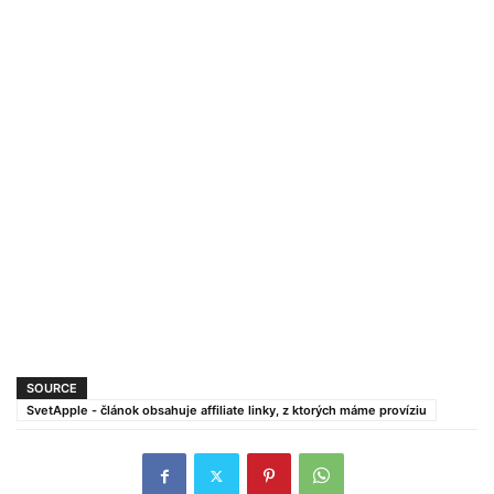
SOURCE
SvetApple - článok obsahuje affiliate linky, z ktorých máme províziu