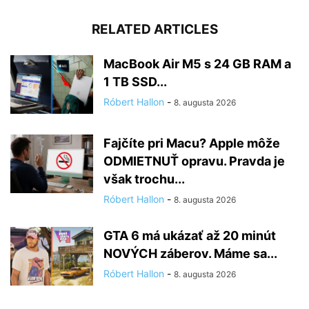
RELATED ARTICLES
MacBook Air M5 s 24 GB RAM a
1 TB SSD...
Róbert Hallon
-
8. augusta 2026
Fajčíte pri Macu? Apple môže
ODMIETNUŤ opravu. Pravda je
však trochu...
Róbert Hallon
-
8. augusta 2026
GTA 6 má ukázať až 20 minút
NOVÝCH záberov. Máme sa...
Róbert Hallon
-
8. augusta 2026