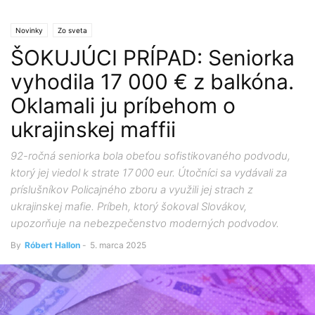
Novinky
Zo sveta
ŠOKUJÚCI PRÍPAD: Seniorka
vyhodila 17 000 € z balkóna.
Oklamali ju príbehom o
ukrajinskej maffii
92-ročná seniorka bola obeťou sofistikovaného podvodu,
ktorý jej viedol k strate 17 000 eur. Útočníci sa vydávali za
príslušníkov Policajného zboru a využili jej strach z
ukrajinskej mafie. Príbeh, ktorý šokoval Slovákov,
upozorňuje na nebezpečenstvo moderných podvodov.
By
Róbert Hallon
-
5. marca 2025