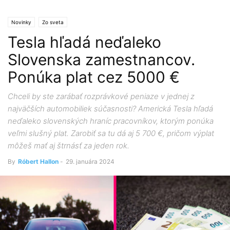
Novinky
Zo sveta
Tesla hľadá neďaleko
Slovenska zamestnancov.
Ponúka plat cez 5000 €
Chceli by ste zarábať rozprávkové peniaze v jednej z
najväčších automobiliek súčasnosti? Americká Tesla hľadá
neďaleko slovenských hraníc pracovníkov, ktorým ponúka
veľmi slušný plat. Zarobiť sa tu dá aj 5 700 €, pričom výplat
môžeš mať aj štrnásť za jeden rok.
By
Róbert Hallon
-
29. januára 2024