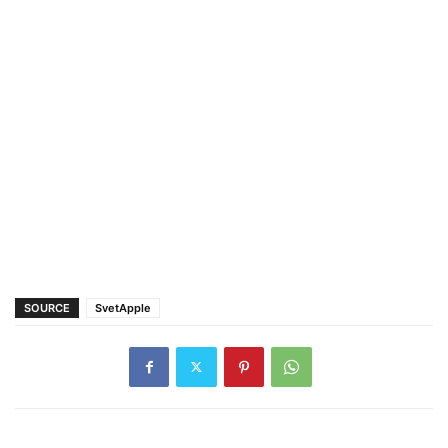
SOURCE
SvetApple