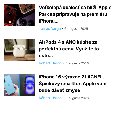
Veľkolepá udalosť sa blíži. Apple
Park sa pripravuje na premiéru
iPhonu...
Tomáš Varga
-
6. augusta 2026
AirPods 4 s ANC kúpite za
perfektnú cenu. Využite to
ešte...
Róbert Hallon
-
5. augusta 2026
iPhone 16 výrazne ZLACNEL.
Špičkový smartfón Apple vám
bude dávať zmysel
Róbert Hallon
-
5. augusta 2026