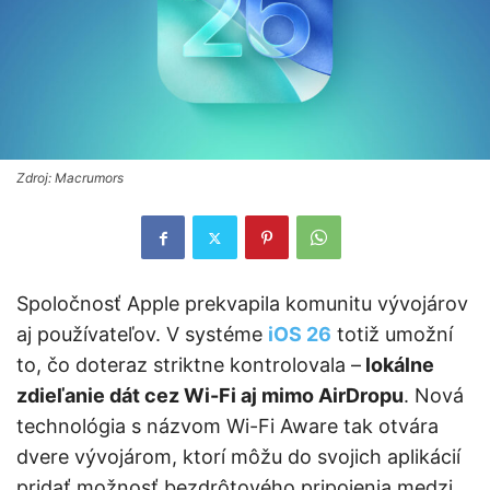
Zdroj: Macrumors
Spoločnosť Apple prekvapila komunitu vývojárov
aj používateľov. V systéme
iOS 26
totiž umožní
to, čo doteraz striktne kontrolovala –
lokálne
zdieľanie dát cez Wi-Fi aj mimo AirDropu
. Nová
technológia s názvom Wi-Fi Aware tak otvára
dvere vývojárom, ktorí môžu do svojich aplikácií
pridať možnosť bezdrôtového pripojenia medzi