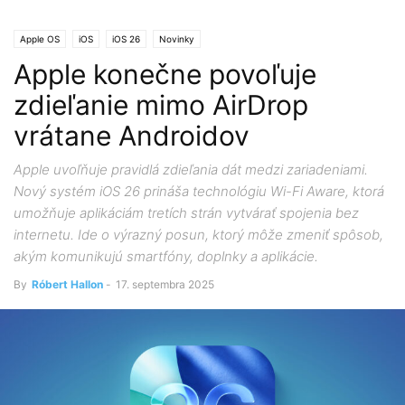
Apple OS
iOS
iOS 26
Novinky
Apple konečne povoľuje
zdieľanie mimo AirDrop
vrátane Androidov
Apple uvoľňuje pravidlá zdieľania dát medzi zariadeniami.
Nový systém iOS 26 prináša technológiu Wi-Fi Aware, ktorá
umožňuje aplikáciám tretích strán vytvárať spojenia bez
internetu. Ide o výrazný posun, ktorý môže zmeniť spôsob,
akým komunikujú smartfóny, doplnky a aplikácie.
By
Róbert Hallon
-
17. septembra 2025