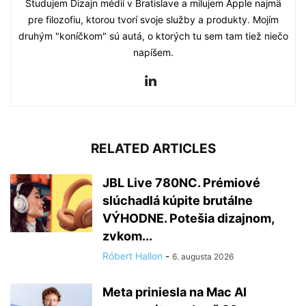
Študujem Dizajn médií v Bratislave a milujem Apple najmä
pre filozofiu, ktorou tvorí svoje služby a produkty. Mojím
druhým "koníčkom" sú autá, o ktorých tu sem tam tiež niečo
napíšem.
RELATED ARTICLES
JBL Live 780NC. Prémiové
slúchadlá kúpite brutálne
VÝHODNE. Potešia dizajnom,
zvkom...
Róbert Hallon
-
6. augusta 2026
Meta priniesla na Mac AI