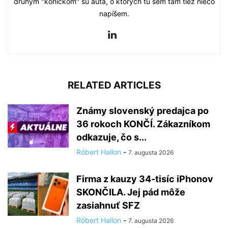
druhým "koníčkom" sú autá, o ktorých tu sem tam tiež niečo
napíšem.
RELATED ARTICLES
Známy slovenský predajca po
36 rokoch KONČÍ. Zákazníkom
odkazuje, čo s...
Róbert Hallon
-
7. augusta 2026
Firma z kauzy 34-tisíc iPhonov
SKONČILA. Jej pád môže
zasiahnuť SFZ
Róbert Hallon
-
7. augusta 2026