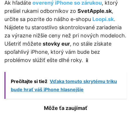
Ak hľadáte
overený iPhone so zárukou
, ktorý
prešiel rukami odborníkov zo
SvetApple.sk
,
určite sa pozrite do nášho e-shopu
Loopi.sk
.
Nájdete tu starostlivo skontrolované zariadenia
za výrazne nižšie ceny než pri nových modeloch.
Ušetriť môžete
stovky eur
, no stále získate
spoľahlivý iPhone, ktorý vám bude bez
problémov slúžiť ešte dlhé roky. 📱
Prečítajte si tiež
Vďaka tomuto skrytému triku
bude hrať váš iPhone hlasnejšie
Môže ťa zaujímať