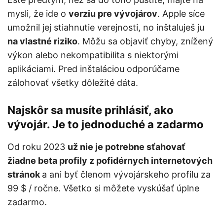
mysli, že ide o
verziu pre vývojárov
. Apple síce
umožnil jej stiahnutie verejnosti, no inštaluješ ju
na vlastné riziko
. Môžu sa objaviť chyby, znížený
výkon alebo nekompatibilita s niektorými
aplikáciami. Pred inštaláciou odporúčame
zálohovať všetky dôležité dáta.
Najskôr sa musíte prihlásiť, ako
vývojár. Je to jednoduché a zadarmo
Od roku 2023
už nie je potrebne sťahovať
žiadne beta profily z pofidérnych internetových
stránok
a ani byť členom vývojárskeho profilu za
99 $ / ročne. Všetko si môžete vyskúšať úplne
zadarmo.