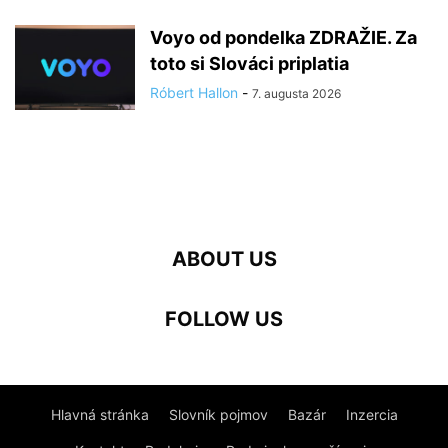
Voyo od pondelka ZDRAŽIE. Za
toto si Slováci priplatia
Róbert Hallon
-
7. augusta 2026
ABOUT US
FOLLOW US
Hlavná stránka
Slovník pojmov
Bazár
Inzercia