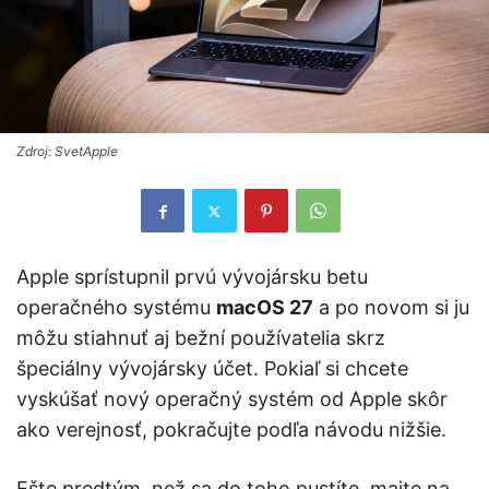
Zdroj: SvetApple
Apple sprístupnil prvú vývojársku betu
operačného systému
macOS 27
a po novom si ju
môžu stiahnuť aj bežní používatelia skrz
špeciálny vývojársky účet. Pokiaľ si chcete
vyskúšať nový operačný systém od Apple skôr
ako verejnosť, pokračujte podľa návodu nižšie.
Ešte predtým, než sa do toho pustíte, majte na