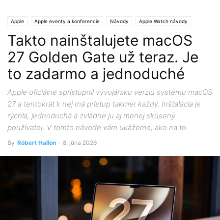
Apple
Apple eventy a konferencie
Návody
Apple Watch návody
Takto nainštalujete macOS
Keynote
Apple OS
macOS
macOS 27 Golden Gate
macOS návody
Novinky
WWDC
27 Golden Gate už teraz. Je
to zadarmo a jednoduché
Apple oficiálne sprístupnil vývojársku verziu systému macOS
27 a tentokrát k nej má prístup takmer každý. Inštalácia je
rýchla, jednoduchá a zvládne ju aj menej skúsený
používateľ. V tomto návode vám ukážeme, ako na to.
By
Róbert Hallon
-
8. júna 2026