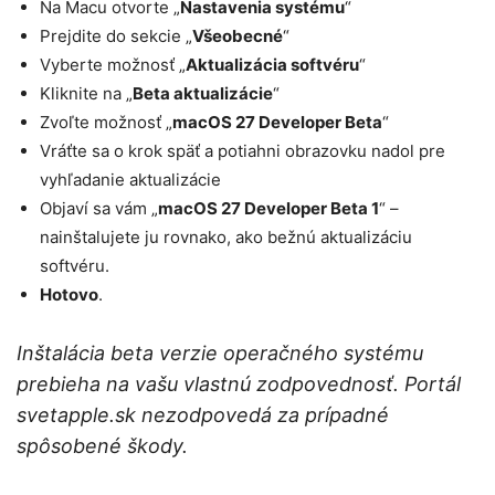
Na Macu otvorte „
Nastavenia systému
“
Prejdite do sekcie „
Všeobecné
“
Vyberte možnosť „
Aktualizácia softvéru
“
Kliknite na „
Beta aktualizácie
“
Zvoľte možnosť „
macOS 27 Developer Beta
“
Vráťte sa o krok späť a potiahni obrazovku nadol pre
vyhľadanie aktualizácie
Objaví sa vám „
macOS 27 Developer Beta 1
“ –
nainštalujete ju rovnako, ako bežnú aktualizáciu
softvéru.
Hotovo
.
Inštalácia beta verzie operačného systému
prebieha na vašu vlastnú zodpovednosť. Portál
svetapple.sk nezodpovedá za prípadné
spôsobené škody.