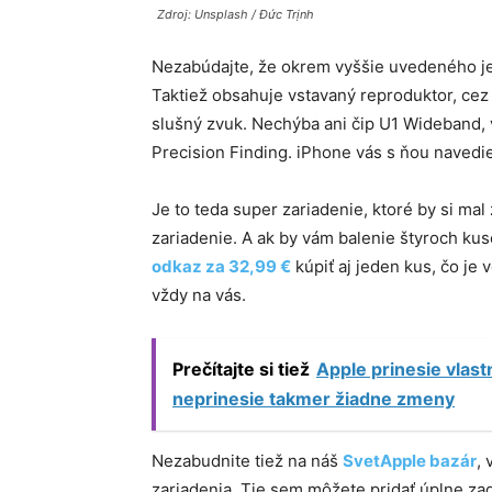
Zdroj: Unsplash / Đức Trịnh
Nezabúdajte, že okrem vyššie uvedeného je 
Taktiež obsahuje vstavaný reproduktor, cez 
slušný zvuk. Nechýba ani čip U1 Wideband,
Precision Finding. iPhone vás s ňou navedi
Je to teda super zariadenie, ktoré by si mal
zariadenie. A ak by vám balenie štyroch ku
odkaz za 32,99 €
kúpiť aj jeden kus, čo je
vždy na vás.
Prečítajte si tiež
Apple prinesie vlas
neprinesie takmer žiadne zmeny
Nezabudnite tiež na náš
SvetApple bazár
,
zariadenia. Tie sem môžete pridať úplne z