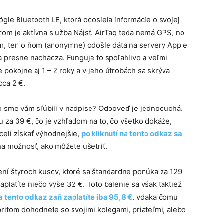
ógie Bluetooth LE, ktorá odosiela informácie o svojej
rom je aktívna služba Nájsť. AirTag teda nemá GPS, no
m, ten o ňom (anonymne) odošle dáta na servery Apple
sa presne nachádza. Funguje to spoľahlivo a veľmi
e pokojne aj 1 – 2 roky a v jeho útrobách sa skrýva
ca 2 €.
ako sme vám sľúbili v nadpise? Odpoveď je jednoduchá.
 za 39 €, čo je vzhľadom na to, čo všetko dokáže,
celi získať výhodnejšie,
po kliknutí na tento odkaz sa
dna možnosť, ako môžete ušetriť.
ení štyroch kusov, ktoré sa štandardne ponúka za 129
zaplatíte niečo vyše 32 €. Toto balenie sa však taktiež
na tento odkaz zaň zaplatíte iba 95,8 €
, vďaka čomu
pritom dohodnete so svojimi kolegami, priateľmi, alebo