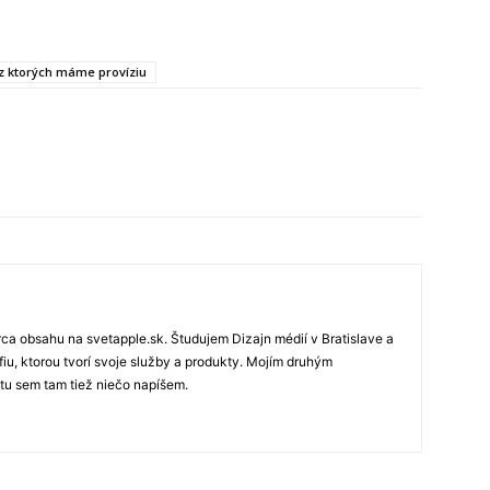
, z ktorých máme províziu
rca obsahu na svetapple.sk. Študujem Dizajn médií v Bratislave a
fiu, ktorou tvorí svoje služby a produkty. Mojím druhým
 tu sem tam tiež niečo napíšem.