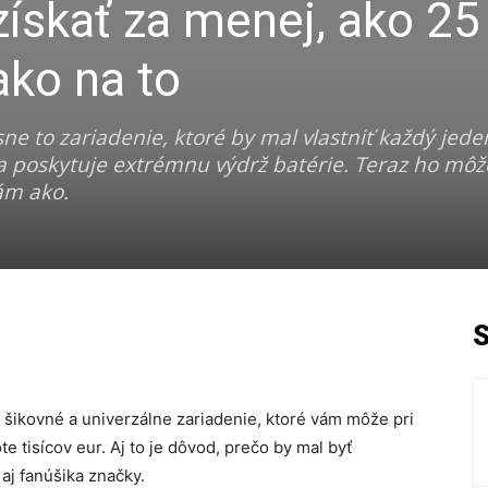
ískať za menej, ako 25
ko na to
sne to zariadenie, ktoré by mal vlastniť každý jede
 a poskytuje extrémnu výdrž batérie. Teraz ho môže
ám ako.
 šikovné a univerzálne zariadenie, ktoré vám môže pri
 tisícov eur. Aj to je dôvod, prečo by mal byť
aj fanúšika značky.