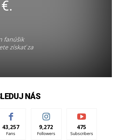
 €.
n fanúšik
te získať za
SLEDUJ NÁS
43,257
9,272
475
Fans
Followers
Subscribers