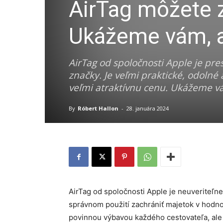
AirTag môžete z
Ukážeme vám, a
AirTag od spoločnosti Apple je pre
značky. Je veľmi praktické, odolné
veľmi atraktívnu cenu. Ukážeme v
By
Róbert Hallon
-
28. januára 2024
AirTag od spoločnosti Apple je neuveriteľne
správnom použití zachrániť majetok v hodnote
povinnou výbavou každého cestovateľa, ale 