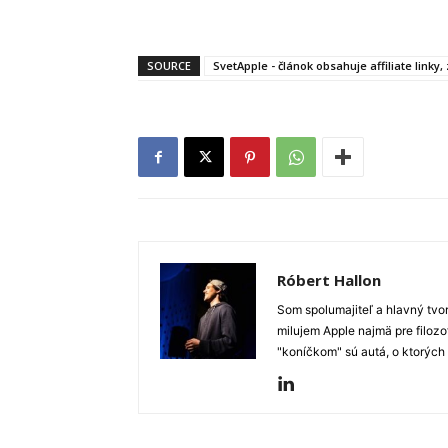
SOURCE
SvetApple - článok obsahuje affiliate linky
Róbert Hallon
Som spolumajiteľ a hlavný tvo
milujem Apple najmä pre filozo
"koníčkom" sú autá, o ktorých