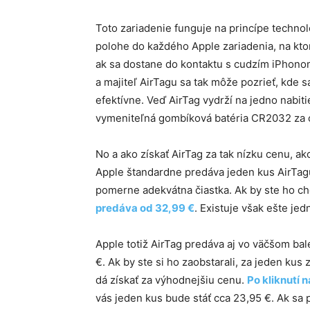
Toto zariadenie funguje na princípe technol
polohe do každého Apple zariadenia, na kto
ak sa dostane do kontaktu s cudzím iPhono
a majiteľ AirTagu sa tak môže pozrieť, kde 
efektívne. Veď AirTag vydrží na jedno nabiti
vymeniteľná gombíková batéria CR2032 za c
No a ako získať AirTag za tak nízku cenu, 
Apple štandardne predáva jeden kus AirTagu
pomerne adekvátna čiastka. Ak by ste ho ch
predáva od 32,99 €
. Existuje však ešte je
Apple totiž AirTag predáva aj vo väčšom bal
€. Ak by ste si ho zaobstarali, za jeden kus 
dá získať za výhodnejšiu cenu.
Po kliknutí 
vás jeden kus bude stáť cca 23,95 €. Ak sa 