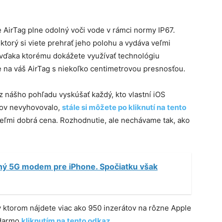
AirTag plne odolný voči vode v rámci normy IP67.
ktorý si viete prehrať jeho polohu a vydáva veľmi
 vďaka ktorému dokážete využívať technológiu
e na váš AirTag s niekoľko centimetrovou presnosťou.
 z nášho pohľadu vyskúšať každý, kto vlastní iOS
sov nevyhovovalo,
stále si môžete po kliknutí na tento
 veľmi dobrá cena. Rozhodnutie, ale nechávame tak, ako
tný 5G modem pre iPhone. Spočiatku však
 v ktorom nájdete viac ako 950 inzerátov na rôzne Apple
adarmo
kliknutím na tento odkaz
.