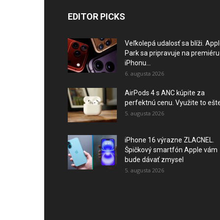
EDITOR PICKS
Veľkolepá udalosť sa blíži. App
Park sa pripravuje na premiéru
iPhonu...
6. augusta 2026
AirPods 4 s ANC kúpite za
perfektnú cenu. Využite to ešte.
5. augusta 2026
iPhone 16 výrazne ZLACNEL.
Špičkový smartfón Apple vám
bude dávať zmysel
5. augusta 2026