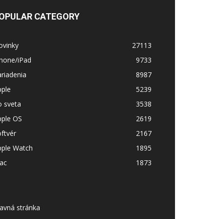
OPULAR CATEGORY
ovinky
27113
Phone/iPad
9733
riadenia
8987
pple
5239
o sveta
3538
pple OS
2619
ftvér
2167
pple Watch
1895
ac
1873
avná stránka