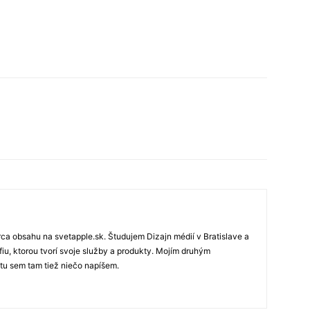
rca obsahu na svetapple.sk. Študujem Dizajn médií v Bratislave a
fiu, ktorou tvorí svoje služby a produkty. Mojím druhým
 tu sem tam tiež niečo napíšem.