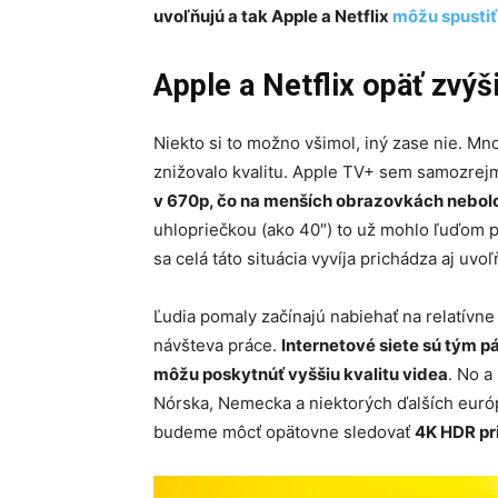
uvoľňujú a tak Apple a Netflix
môžu spustiť
Apple a Netflix opäť zvýši
Niekto si to možno všimol, iný zase nie. Mn
znižovalo kvalitu. Apple TV+ sem samozrejme
v 670p, čo na menších obrazovkách nebolo
uhlopriečkou (ako 40″) to už mohlo ľuďom p
sa celá táto situácia vyvíja prichádza aj uvo
Ľudia pomaly začínajú nabiehať na relatívne
návšteva práce.
Internetové siete sú tým 
môžu poskytnúť vyššiu kvalitu videa
. No a
Nórska, Nemecka a niektorých ďalších európ
budeme môcť opätovne sledovať
4K HDR pri