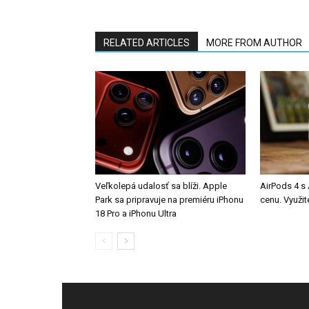
RELATED ARTICLES
MORE FROM AUTHOR
Veľkolepá udalosť sa blíži. Apple
AirPods 4 s
Park sa pripravuje na premiéru iPhonu
cenu. Využit
18 Pro a iPhonu Ultra