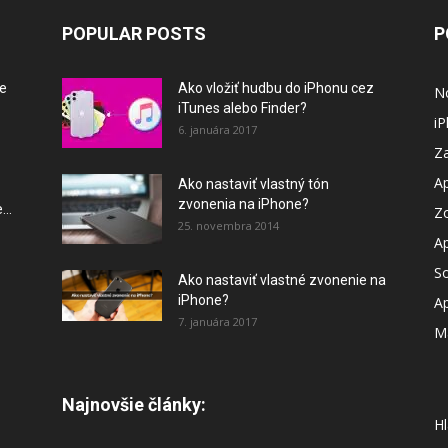
POPULAR POSTS
P
le
Ako vložiť hudbu do iPhonu cez
N
iTunes alebo Finder?
i
6. januára 2017
Za
A
Ako nastaviť vlastný tón
zvonenia na iPhone?
..
Z
25. novembra 2014
A
So
Ako nastaviť vlastné zvonenie na
iPhone?
A
7. januára 2017
M
Najnovšie články:
Hl