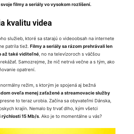
svoje filmy a seriály vo vysokom rozlíšení.
a kvalitu videa
oho služieb, ktoré sa starajú o videoobsah na internete
 patrila tiež.
Filmy a seriály sa rázom prehrávali len
 až také viditeľné
, no na televízoroch s väčšou
rekážať. Samozrejme, že nič netrvá večne a s tým, ako
ľňovanie opatrení.
 normálny režim, s ktorým je spojená aj bežná
pádom oveľa menej zaťažené a streamovacie služby
 presne to teraz urobia. Začína sa obyvateľmi Dánska,
skych krajín. Nemalo by trvať dlho, kým všetci
 rýchlosti 15 Mb/s
. Ako je to momentálne u vás?