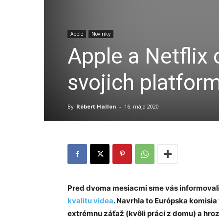
Apple
Novinky
Apple a Netflix 
svojich platfor
By
Róbert Hallon
-
16. mája 2020
Pred dvoma mesiacmi sme vás informovali,
kvalitu videa
. Navrhla to Európska komisia 
extrémnu záťaž (kvôli práci z domu) a hroz