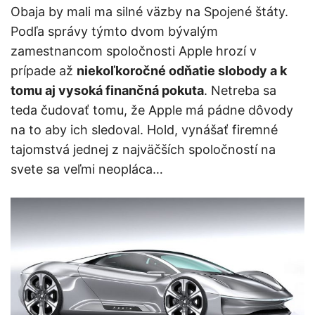
Obaja by mali ma silné väzby na Spojené štáty.
Podľa správy týmto dvom bývalým
zamestnancom spoločnosti Apple hrozí v
prípade až
niekoľkoročné odňatie slobody a k
tomu aj vysoká finančná pokuta
. Netreba sa
teda čudovať tomu, že Apple má pádne dôvody
na to aby ich sledoval. Hold, vynášať firemné
tajomstvá jednej z najväčších spoločností na
svete sa veľmi neopláca…