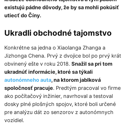
existujú pádne dôvody, že by sa mohli pokúsiť
utiecť do Číny.
Ukradli obchodné tajomstvo
Konkrétne sa jedna o Xiaolanga Zhanga a
Jizhonga Chena. Prvý z dvojice bol po prvý krát
obvinený ešte v roku 2018.
Snažil sa pri tom
ukradnúť informácie, ktoré sa týkali
autonómneho auta
, na ktorom jablková
spoločnosť pracuje
. Predtým pracoval vo firme
ako počítačový inžinier, navrhoval a testoval
dosky plné plošných spojov, ktoré boli určené
pre analýzu dát zo senzorov z autonómnych
vozidiel.