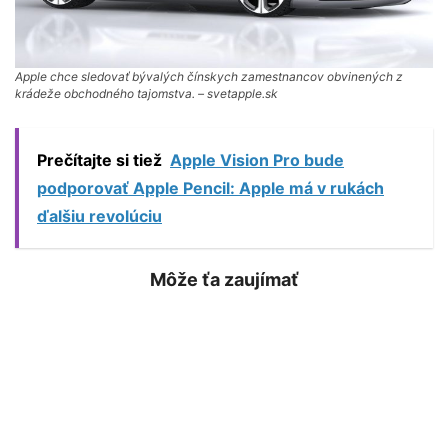
Apple chce sledovať bývalých čínskych zamestnancov obvinených z
krádeže obchodného tajomstva. – svetapple.sk
Prečítajte si tiež
Apple Vision Pro bude
podporovať Apple Pencil: Apple má v rukách
ďalšiu revolúciu
Môže ťa zaujímať