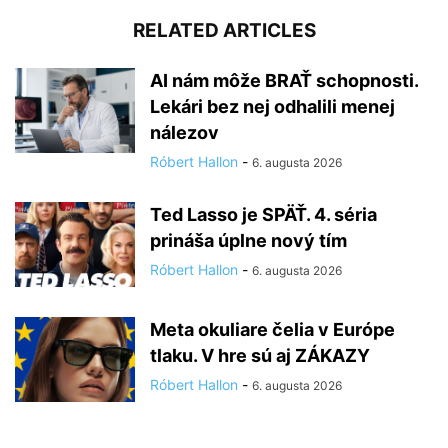
RELATED ARTICLES
AI nám môže BRAŤ schopnosti.
Lekári bez nej odhalili menej
nálezov
Róbert Hallon
-
6. augusta 2026
Ted Lasso je SPÄŤ. 4. séria
prináša úplne nový tím
Róbert Hallon
-
6. augusta 2026
Meta okuliare čelia v Európe
tlaku. V hre sú aj ZÁKAZY
Róbert Hallon
-
6. augusta 2026