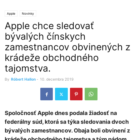
Apple
Novinky
Apple chce sledovať
bývalých čínskych
zamestnancov obvinených z
krádeže obchodného
tajomstva.
By
Róbert Hallon
-
10. decembra 2019
Spoločnosť Apple dnes podala žiadosť na
federálny súd, ktorá sa týka sledovania dvoch
bývalých zamestnancov. Obaja boli obvinení z
krádeže obchodného tajomstva a tým pádom