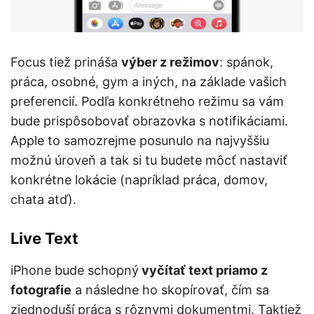
Focus tiež prináša
výber z režimov
: spánok,
práca, osobné, gym a iných, na základe vašich
preferencií. Podľa konkrétneho režimu sa vám
bude prispôsobovať obrazovka s notifikáciami.
Apple to samozrejme posunulo na najvyššiu
možnú úroveň a tak si tu budete môcť nastaviť
konkrétne lokácie (napríklad práca, domov,
chata atď).
Live Text
iPhone bude schopný
vyčítať text priamo z
fotografie
a následne ho skopírovať, čím sa
zjednoduší práca s rôznymi dokumentmi. Taktiež