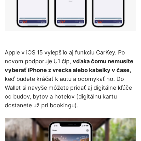
Apple v iOS 15 vylepšilo aj funkciu CarKey. Po
novom podporuje U1 čip,
vďaka čomu nemusíte
vyberať iPhone z vrecka alebo kabelky v čase
,
keď budete kráčať k autu a odomykať ho. Do
Wallet si navyše môžete pridať aj digitálne kľúče
od budov, bytov a hotelov (digitálnu kartu
dostanete už pri bookingu).