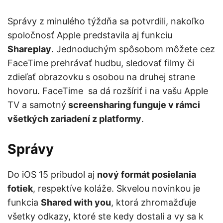
Správy z minulého týždňa sa potvrdili, nakoľko
spoločnosť Apple predstavila aj funkciu
Shareplay
. Jednoduchým spôsobom môžete cez
FaceTime prehrávať hudbu, sledovať filmy či
zdieľať obrazovku s osobou na druhej strane
hovoru. FaceTime sa dá rozšíriť i na vašu Apple
TV a samotný
screensharing funguje v rámci
všetkých zariadení z platformy
.
Správy
Do iOS 15 pribudol aj
nový formát posielania
fotiek
, respektíve koláže. Skvelou novinkou je
funkcia
Shared with you
, ktorá zhromažďuje
všetky odkazy, ktoré ste kedy dostali a vy sa k