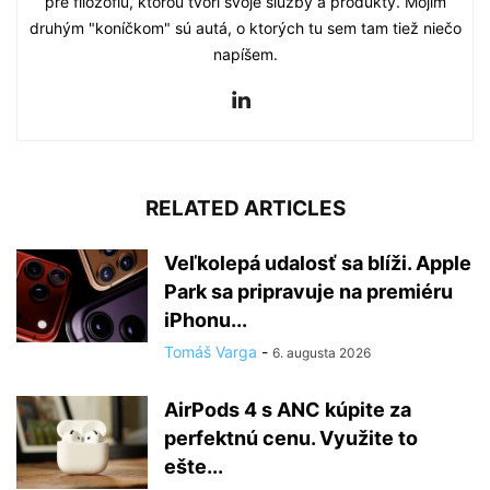
pre filozofiu, ktorou tvorí svoje služby a produkty. Mojím
druhým "koníčkom" sú autá, o ktorých tu sem tam tiež niečo
napíšem.
RELATED ARTICLES
Veľkolepá udalosť sa blíži. Apple
Park sa pripravuje na premiéru
iPhonu...
Tomáš Varga
-
6. augusta 2026
AirPods 4 s ANC kúpite za
perfektnú cenu. Využite to
ešte...