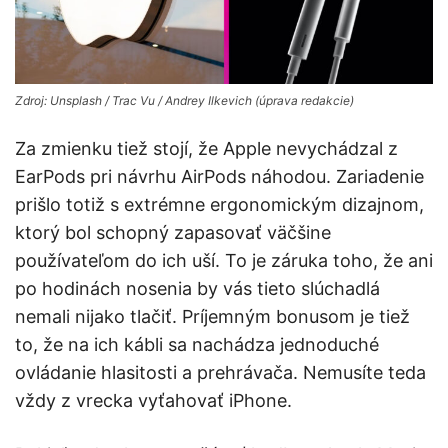
Zdroj: Unsplash / Trac Vu / Andrey Ilkevich (úprava redakcie)
Za zmienku tiež stojí, že Apple nevychádzal z
EarPods pri návrhu AirPods náhodou. Zariadenie
prišlo totiž s extrémne ergonomickým dizajnom,
ktorý bol schopný zapasovať väčšine
používateľom do ich uší. To je záruka toho, že ani
po hodinách nosenia by vás tieto slúchadlá
nemali nijako tlačiť. Príjemným bonusom je tiež
to, že na ich kábli sa nachádza jednoduché
ovládanie hlasitosti a prehrávača. Nemusíte teda
vždy z vrecka vyťahovať iPhone.