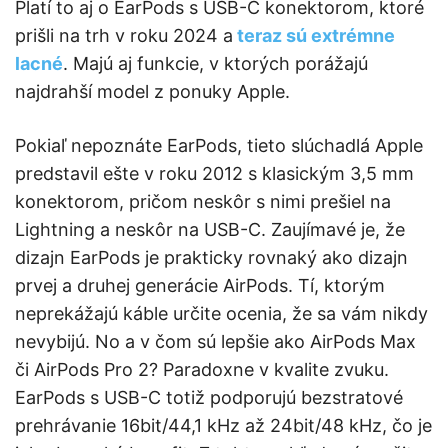
Platí to aj o EarPods s USB-C konektorom, ktoré
prišli na trh v roku 2024 a
teraz sú extrémne
lacné
. Majú aj funkcie, v ktorých porážajú
najdrahší model z ponuky Apple.
Pokiaľ nepoznáte EarPods, tieto slúchadlá Apple
predstavil ešte v roku 2012 s klasickým 3,5 mm
konektorom, pričom neskôr s nimi prešiel na
Lightning a neskôr na USB-C. Zaujímavé je, že
dizajn EarPods je prakticky rovnaký ako dizajn
prvej a druhej generácie AirPods. Tí, ktorým
neprekážajú káble určite ocenia, že sa vám nikdy
nevybijú. No a v čom sú lepšie ako AirPods Max
či AirPods Pro 2? Paradoxne v kvalite zvuku.
EarPods s USB-C totiž podporujú bezstratové
prehrávanie 16bit/44,1 kHz až 24bit/48 kHz, čo je