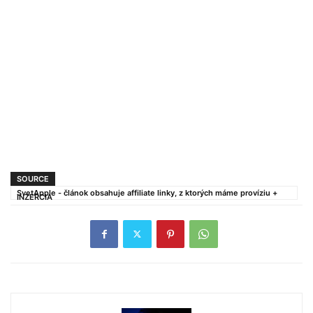
SOURCE
SvetApple - článok obsahuje affiliate linky, z ktorých máme províziu +
INZERCIA