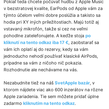
Pokiaľ teda chcete počúvať hudbu z Apple Music
v bezstratovej kvalite, EarPods od Apple vám za
týmto účelom veľmi dobre poslúžia a takisto sa
hodia pri XY iných príležitostiach. Majú totiž aj
vstavaný mikrofón, takže si cez ne veľmi
pohodlne zatelefonujete. A keďže stoja
po
kliknutí na tento odkaz iba 17 €
, zaobstarať sa
vám ich oplatí aj do rezervy, kedy sa vám
jednoducho nehodí používať klasické AirPods,
prípadne sa vám z ničoho nič pokazia.
Rozhodnutie ale nechávame na vás.
Nezabudnite tiež na náš
SvetApple bazár
, v
ktorom nájdete viac ako 600 inzerátov na rôzne
Apple zariadenia. Tie sem môžete pridať úplne
zadarmo
kliknutím na tento odkaz
.