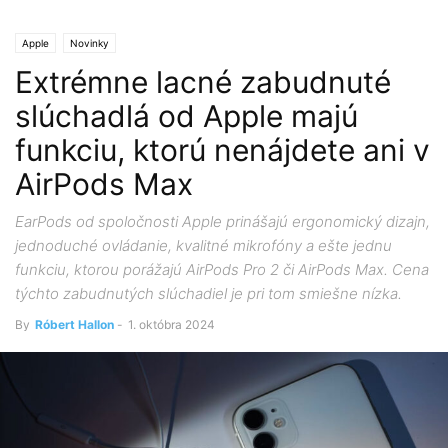
Apple
Novinky
Extrémne lacné zabudnuté
slúchadlá od Apple majú
funkciu, ktorú nenájdete ani v
AirPods Max
EarPods od spoločnosti Apple prinášajú ergonomický dizajn,
jednoduché ovládanie, kvalitné mikrofóny a ešte jednu
funkciu, ktorou porážajú AirPods Pro 2 či AirPods Max. Cena
týchto zabudnutých slúchadiel je pri tom smiešne nízka.
By
Róbert Hallon
-
1. októbra 2024