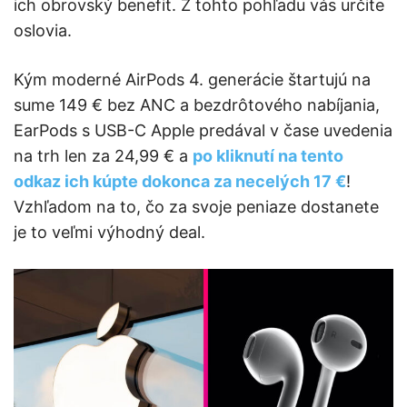
ich obrovský benefit. Z tohto pohľadu vás určite
oslovia.
Kým moderné AirPods 4. generácie štartujú na
sume 149 € bez ANC a bezdrôtového nabíjania,
EarPods s USB-C Apple predával v čase uvedenia
na trh len za 24,99 € a
po kliknutí na tento
odkaz ich kúpte dokonca za necelých 17 €
!
Vzhľadom na to, čo za svoje peniaze dostanete
je to veľmi výhodný deal.