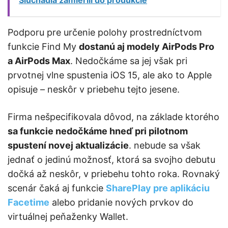
Slúchadlá zamierili do produkcie
Podporu pre určenie polohy prostredníctvom
funkcie Find My
dostanú aj modely AirPods Pro
a AirPods Max
. Nedočkáme sa jej však pri
prvotnej vlne spustenia iOS 15, ale ako to Apple
opisuje – neskôr v priebehu tejto jesene.
Firma nešpecifikovala dôvod, na základe ktorého
sa funkcie nedočkáme hneď pri pilotnom
spustení novej aktualizácie
. nebude sa však
jednať o jedinú možnosť, ktorá sa svojho debutu
dočká až neskôr, v priebehu tohto roka. Rovnaký
scenár čaká aj funkcie
SharePlay pre aplikáciu
Facetime
alebo pridanie nových prvkov do
virtuálnej peňaženky Wallet.