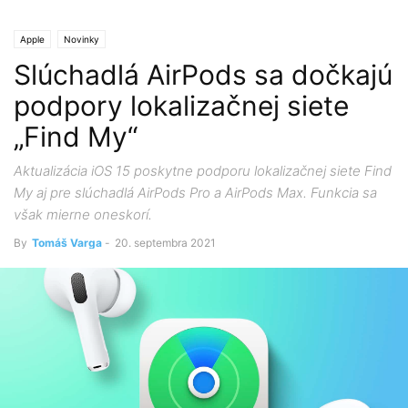
Apple
Novinky
Slúchadlá AirPods sa dočkajú
podpory lokalizačnej siete
„Find My“
Aktualizácia iOS 15 poskytne podporu lokalizačnej siete Find
My aj pre slúchadlá AirPods Pro a AirPods Max. Funkcia sa
však mierne oneskorí.
By
Tomáš Varga
-
20. septembra 2021