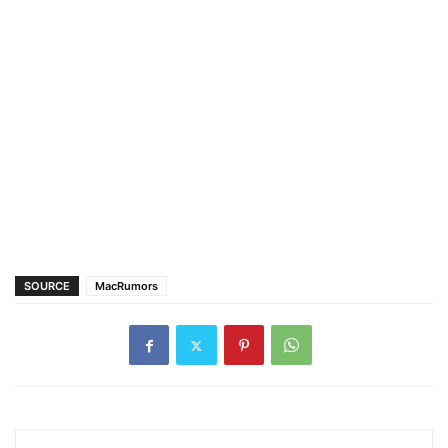
SOURCE
MacRumors