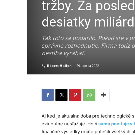
tržby. Za posle
desiatky miliárd
Tak toto sa podarilo. Pokiaľ ste v 
správne rozhodnutie. Firma totiž o
nestíha vyrábať.
By
Róbert Hallon
-
29. apríla 2022
Aj keď je aktuálna doba pre technologické s
evidentne nesťažuje. Hoci
sama pociťuje v
finančné výsledky určite potešili všetkých a