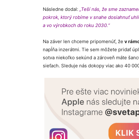
Následne dodal:
„Teší nás, že sme zaznamen
pokrok, ktorý robíme v snahe dosiahnuť uhl
a vo výrobkoch do roku 2030.“
Na záver len chceme pripomenúť, že
v rámc
napĺňa inzerátmi. Tie sem môžete pridať ú
sotva niekoľko sekúnd a zároveň máte šancu
sieťach. Sleduje nás dokopy viac ako 40 000