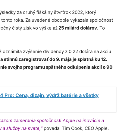
sledky za druhý fiškálny štvrťrok 2022, ktorý
tohto roka. Za uvedené obdobie vykázala spoločnosť
ročný čistý zisk vo výške až
25 milárd dolárov
. To
ž oznámila zvýšenie dividendy z 0,22 dolára na akciu
a stihnú zaregistrovať do 9. mája je splatná ku 12.
nie svojho programu spätného odkúpenia akcií o 90
4 Pro: Cena, dizajn, výdrž batérie a všetky
kazom zamerania spoločnosti Apple na inovácie a
y a služby na svete,“
povedal Tim Cook, CEO Apple.