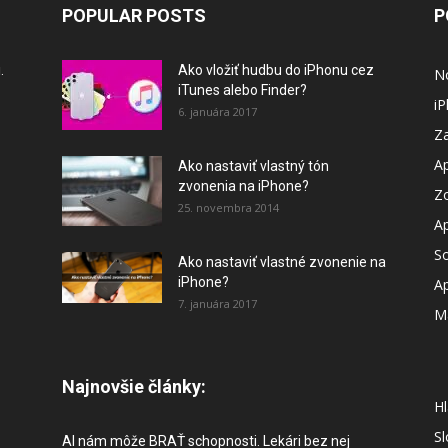
POPULAR POSTS
P
.
Ako vložiť hudbu do iPhonu cez
N
iTunes alebo Finder?
i
6. januára 2017
Za
A
Ako nastaviť vlastný tón
zvonenia na iPhone?
Z
25. novembra 2014
A
So
Ako nastaviť vlastné zvonenie na
iPhone?
A
7. januára 2017
M
Najnovšie články:
Hl
S
AI nám môže BRAŤ schopnosti. Lekári bez nej