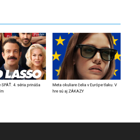
 SPÄŤ. 4. séria prináša
Meta okuliare čelia v Európe tlaku. V
tím
hre sú aj ZÁKAZY