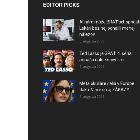
EDITOR PICKS
AI nám môže BRAŤ schopnosti
Lekári bez nej odhalili menej
nálezov
6. augusta 2026
Ted Lasso je SPÄŤ. 4. séria
prináša úplne nový tím
6. augusta 2026
Meta okuliare čelia v Európe
tlaku. V hre sú aj ZÁKAZY
6. augusta 2026