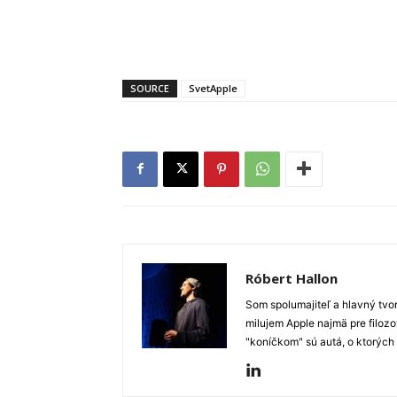
SOURCE
SvetApple
Róbert Hallon
Som spolumajiteľ a hlavný tvo
milujem Apple najmä pre filozo
"koníčkom" sú autá, o ktorých