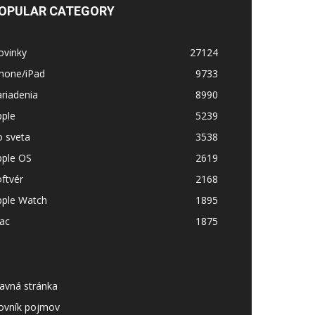
OPULAR CATEGORY
ovinky
27124
Phone/iPad
9733
riadenia
8990
pple
5239
o sveta
3538
pple OS
2619
ftvér
2168
pple Watch
1895
ac
1875
avná stránka
lovník pojmov