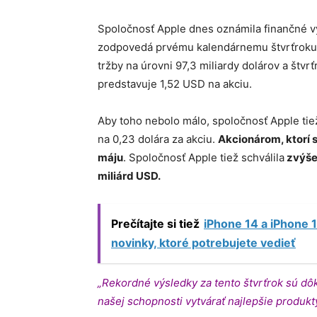
Spoločnosť Apple dnes oznámila finančné vý
zodpovedá prvému kalendárnemu štvrťroku 
tržby na úrovni 97,3 miliardy dolárov a štvrť
predstavuje 1,52 USD na akciu.
Aby toho nebolo málo, spoločnosť Apple tie
na 0,23 dolára za akciu.
Akcionárom, ktorí s
máju
. Spoločnosť Apple tiež schválila
zvýše
miliárd USD.
Prečítajte si tiež
iPhone 14 a iPhone 1
novinky, ktoré potrebujete vedieť
„Rekordné výsledky za tento štvrťrok sú dô
našej schopnosti vytvárať najlepšie produkt