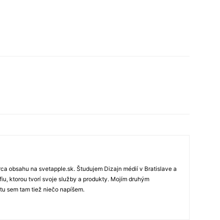
rca obsahu na svetapple.sk. Študujem Dizajn médií v Bratislave a
fiu, ktorou tvorí svoje služby a produkty. Mojím druhým
 tu sem tam tiež niečo napíšem.