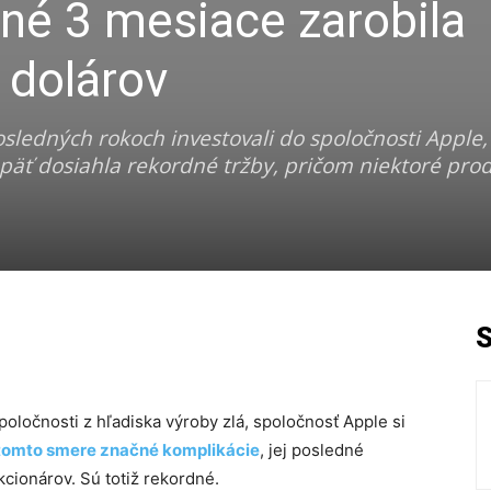
dné 3 mesiace zarobila
 dolárov
posledných rokoch investovali do spoločnosti Apple,
päť dosiahla rekordné tržby, pričom niektoré prod
poločnosti z hľadiska výroby zlá, spoločnosť Apple si
 tomto smere značné komplikácie
, jej posledné
kcionárov. Sú totiž rekordné.