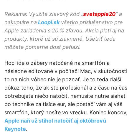
Reklama: Využite zľavový kód „
svetapple20
“ a
nakupujte na
Loopi.sk
všetko príslušenstvo pre
Apple zariadenia s 20 % zľavou. Akcia platí aj na
produkty, ktoré už sú zľavnené. Ušetriť teda
môžete pomerne dosť peňazí.
Hoci ide o zábery natočené na smartfón a
následne editované v počítači Mac, v skutočnosti
to na nich vôbec nie je poznať. Je to teda ďalší
dôkaz toho, že ak ste profesionál a z času na čas
potrebujete niečo natočiť, nemusíte nutne siahať
po technike za tisíce eur, ale postačí vám aj váš
smartfón, ktorý nosíte vo vrecku. Koniec koncov,
Apple naň už stihol natočiť aj októbrovú
Keynote
.