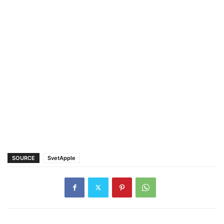
SOURCE
SvetApple