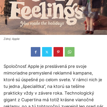
Zdroj: Apple
Spoločnosť Apple je preslávená pre svoje
mimoriadne premyslené reklamné kampane,
ktoré sú úspešné po celom svete. V rámci nich je
tu jedna „špecialitka“, na ktorú sa tešíme
prakticky vždy v závere roka. Technologický
gigant z Cupertina má totiž krásne vianočné
reklamy, no a tú tohtoročnú zverejnil len pred pár