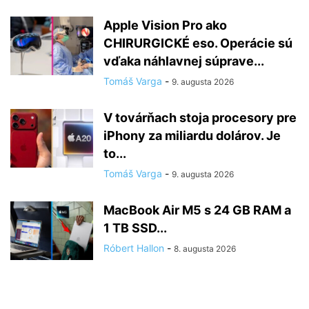
Apple Vision Pro ako
CHIRURGICKÉ eso. Operácie sú
vďaka náhlavnej súprave...
Tomáš Varga
-
9. augusta 2026
V továrňach stoja procesory pre
iPhony za miliardu dolárov. Je
to...
Tomáš Varga
-
9. augusta 2026
MacBook Air M5 s 24 GB RAM a
1 TB SSD...
Róbert Hallon
-
8. augusta 2026