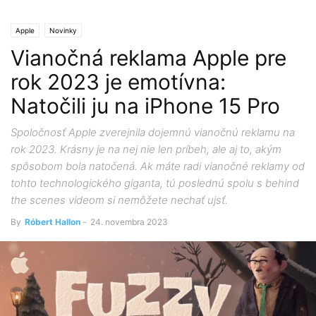
Apple
Novinky
Vianočná reklama Apple pre
rok 2023 je emotívna:
Natočili ju na iPhone 15 Pro
Spoločnosť Apple zverejnila dojemnú vianočnú reklamu na
rok 2023. Krásny je na nej nie len príbeh, ale aj to, akým
spôsobom bola natočená. Ak máte radi vianočné reklamy od
tohto technologického giganta, tú poslednú spolu s behind
the scenes videom si nemôžete nechať ujsť.
By
Róbert Hallon
-
24. novembra 2023