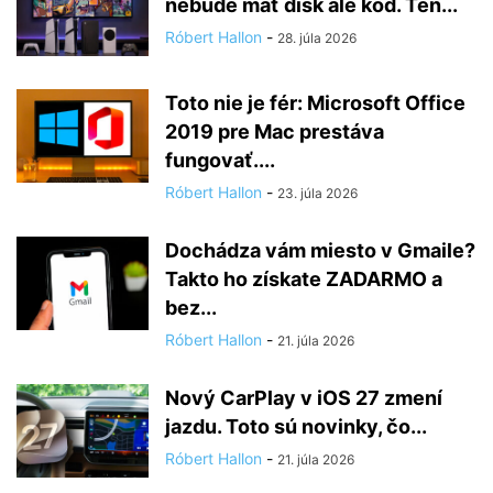
nebude mať disk ale kód. Ten...
Róbert Hallon
-
28. júla 2026
Toto nie je fér: Microsoft Office
2019 pre Mac prestáva
fungovať....
Róbert Hallon
-
23. júla 2026
Dochádza vám miesto v Gmaile?
Takto ho získate ZADARMO a
bez...
Róbert Hallon
-
21. júla 2026
Nový CarPlay v iOS 27 zmení
jazdu. Toto sú novinky, čo...
Róbert Hallon
-
21. júla 2026