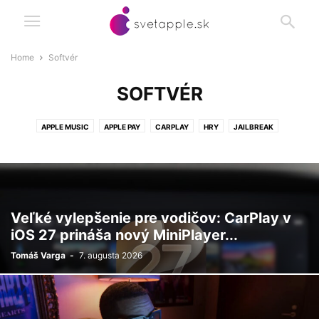
Home
Softvér
SOFTVÉR
APPLE MUSIC
APPLE PAY
CARPLAY
HRY
JAILBREAK
PRODUKTIVITA
RECENZIE
UTILITY
Veľké vylepšenie pre vodičov: CarPlay v
iOS 27 prináša nový MiniPlayer...
Tomáš Varga
-
7. augusta 2026