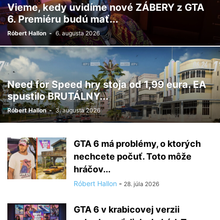
Vieme, kedy uvidíme nové ZÁBERY z GTA
6. Premiéru budú mať...
Róbert Hallon
-
6. augusta 2026
Need for Speed hry stoja od 1,99 eura. EA
spustilo BRUTÁLNY...
Róbert Hallon
-
3. augusta 2026
GTA 6 má problémy, o ktorých
nechcete počuť. Toto môže
hráčov...
Róbert Hallon
-
28. júla 2026
GTA 6 v krabicovej verzii