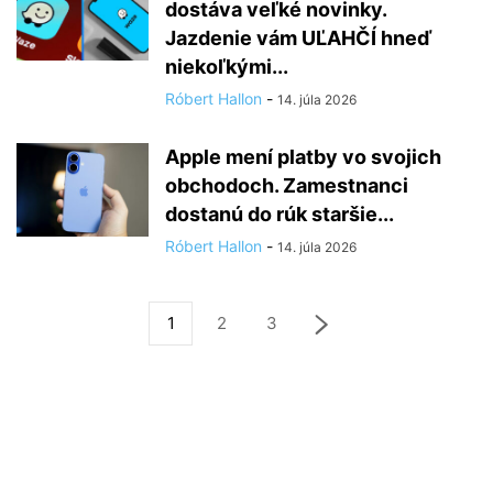
dostáva veľké novinky.
Jazdenie vám UĽAHČÍ hneď
niekoľkými...
Róbert Hallon
-
14. júla 2026
Apple mení platby vo svojich
obchodoch. Zamestnanci
dostanú do rúk staršie...
Róbert Hallon
-
14. júla 2026
1
2
3