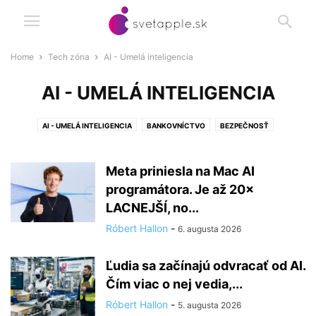
Home
Tech zóna
AI - Umelá inteligencia
AI - UMELÁ INTELIGENCIA
AI - UMELÁ INTELIGENCIA
BANKOVNÍCTVO
BEZPEČNOSŤ
ELEKTROMOBILITA
TECHNOLÓGIE
ZĽAVY
Meta priniesla na Mac AI
programátora. Je až 20×
LACNEJŠÍ, no...
Róbert Hallon
-
6. augusta 2026
Ľudia sa začínajú odvracať od AI.
Čím viac o nej vedia,...
Róbert Hallon
-
5. augusta 2026