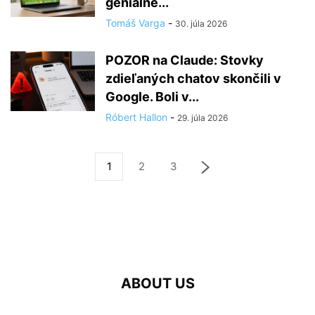
geniálne...
Tomáš Varga
-
30. júla 2026
POZOR na Claude: Stovky
zdieľaných chatov skončili v
Google. Boli v...
Róbert Hallon
-
29. júla 2026
1
2
3
ABOUT US