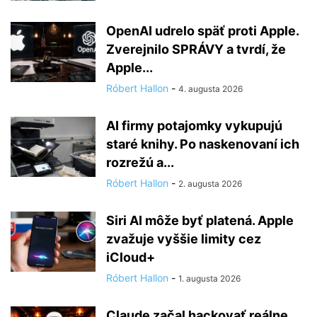
OpenAI udrelo späť proti Apple.
Zverejnilo SPRÁVY a tvrdí, že
Apple...
Róbert Hallon
-
4. augusta 2026
AI firmy potajomky vykupujú
staré knihy. Po naskenovaní ich
rozrežú a...
Róbert Hallon
-
2. augusta 2026
Siri AI môže byť platená. Apple
zvažuje vyššie limity cez
iCloud+
Róbert Hallon
-
1. augusta 2026
Claude začal hackovať reálne