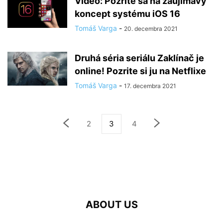
Video: Pozrite sa na zaujímavý
koncept systému iOS 16
Tomáš Varga
-
20. decembra 2021
Druhá séria seriálu Zaklínač je
online! Pozrite si ju na Netflixe
Tomáš Varga
-
17. decembra 2021
2
3
4
ABOUT US