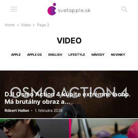
Home
Video
Page 3
VIDEO
APPLE
APPLE OS
ENGLISH
LIFESTYLE
NÁVODY
NOVINKY
SLOVNÍK POJMOV
SOFTVÉR
TECH ZÓNA
VIDEO
ZARIADENIA
ZO SVETA
DJI Osmo Action 4 kúpite extrémne lacno.
Má brutálny obraz a...
Róbert Hallon
-
1. februára 2026