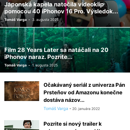
Japonská kapela natočila videoklip
pomocou 40 iPhonov 16 Pro. Výsledok...
Tomáš Varga
-
3. augusta 2025
Film 28 Years Later sa natáčali na 20
iPhonov naraz. Pozrite...
Tomáš Varga
-
1. augusta 2025
Očakávaný seriál z univerza Pán
Prsteňov od Amazonu konečne
dostáva názov...
Tomáš Varga
-
20. januára 2022
Pozrite si nový trailer k