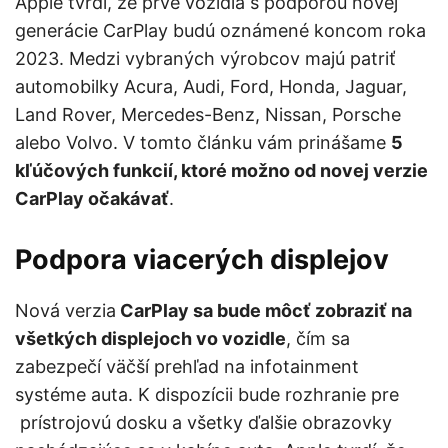
Apple tvrdí, že prvé vozidlá s podporou novej
generácie CarPlay budú oznámené koncom roka
2023. Medzi vybraných výrobcov majú patriť
automobilky Acura, Audi, Ford, Honda, Jaguar,
Land Rover, Mercedes-Benz, Nissan, Porsche
alebo Volvo. V tomto článku vám prinášame
5
kľúčových funkcií, ktoré možno od novej verzie
CarPlay očakávať
.
Podpora viacerých displejov
Nová verzia
CarPlay sa bude môcť zobraziť na
všetkých displejoch vo vozidle
, čím sa
zabezpečí väčší prehľad na infotainment
systéme auta. K dispozícii bude rozhranie pre
prístrojovú dosku a všetky ďalšie obrazovky