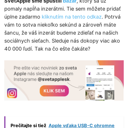
SvetApple sme spustili
bazár
, ktorý sa už
pomaly napĺňa inzerátmi. Tie sem môžete pridať
úplne zadarmo
kliknutím na tento odkaz
. Potrvá
vám to sotva niekoľko sekúnd a zároveň máte
šancu, že váš inzerát budeme zdieľať na našich
sociálnych sieťach. Sleduje nás dokopy viac ako
40 000 ľudí. Tak na čo ešte čakáte?
Prečítajte si tiež
Apple vďaka USB-C ohromne