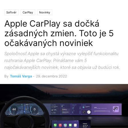
Softvér
CarPlay
Novinky
Apple CarPlay sa dočká
zásadných zmien. Toto je 5
očakávaných noviniek
Spoločnosť Apple sa chystá výrazne vylepšiť funkcionalitu
rozhrania Apple CarPlay. Prinášame vám 5
najočakávanejších noviniek, ktoré sa objavia už budúci rok.
By
Tomáš Varga
-
29. decembra 2022