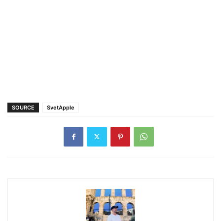
SOURCE
SvetApple