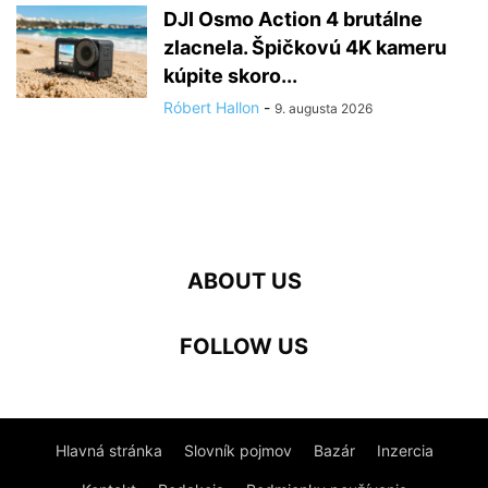
DJI Osmo Action 4 brutálne
zlacnela. Špičkovú 4K kameru
kúpite skoro...
Róbert Hallon
-
9. augusta 2026
ABOUT US
FOLLOW US
Hlavná stránka
Slovník pojmov
Bazár
Inzercia