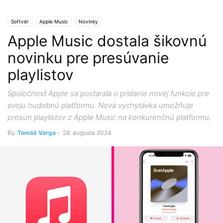
Softvér
Apple Music
Novinky
Apple Music dostala šikovnú
novinku pre presúvanie
playlistov
Spoločnosť Apple sa postarala o pridanie novej funkcie pre
svoju hudobnú platformu. Nová vychytávka umožňuje
presun playlistov z Apple Music na konkurenčnú platformu.
By
Tomáš Varga
-
28. augusta 2024