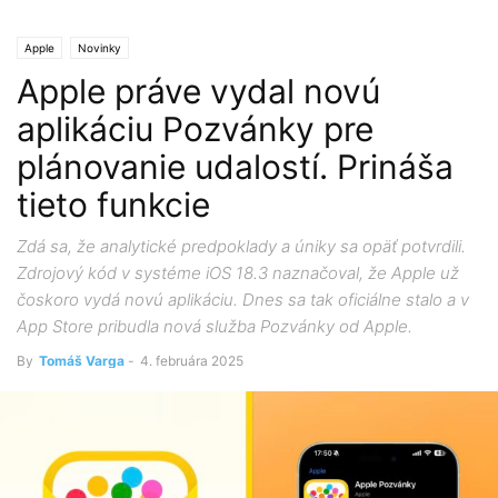
Apple
Novinky
Apple práve vydal novú
aplikáciu Pozvánky pre
plánovanie udalostí. Prináša
tieto funkcie
Zdá sa, že analytické predpoklady a úniky sa opäť potvrdili.
Zdrojový kód v systéme iOS 18.3 naznačoval, že Apple už
čoskoro vydá novú aplikáciu. Dnes sa tak oficiálne stalo a v
App Store pribudla nová služba Pozvánky od Apple.
By
Tomáš Varga
-
4. februára 2025