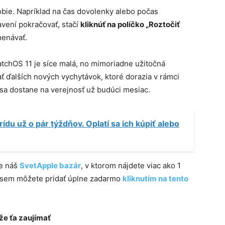
bie. Napríklad na čas dovolenky alebo počas
avení pokračovať, stačí
kliknúť na políčko „Roztočiť
menávať.
tchOS 11 je síce malá, no mimoriadne užitočná
ť ďalších nových vychytávok, ktoré dorazia v rámci
á sa dostane na verejnosť už budúci mesiac.
du už o pár týždňov. Oplatí sa ich kúpiť alebo
te náš
SvetApple bazár
, v ktorom nájdete viac ako 1
e sem môžete pridať úplne zadarmo
kliknutím na tento
e ťa zaujímať