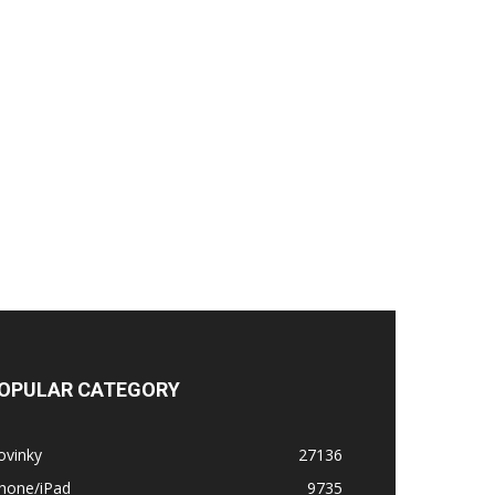
OPULAR CATEGORY
ovinky
27136
Phone/iPad
9735