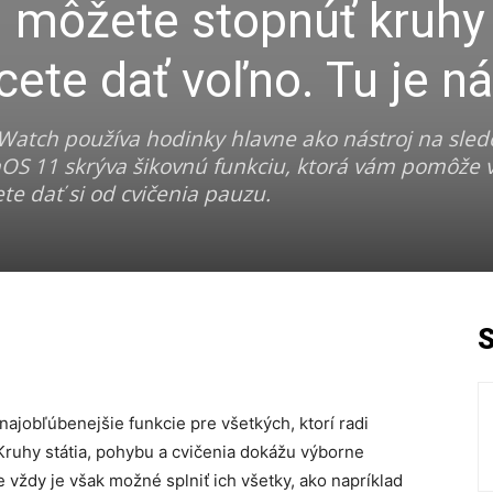
 môžete stopnúť kruhy
chcete dať voľno. Tu je n
 Watch používa hodinky hlavne ako nástroj na sled
hOS 11 skrýva šikovnú funkciu, ktorá vám pomôže 
te dať si od cvičenia pauzu.
najobľúbenejšie funkcie pre všetkých, ktorí radi
ruhy státia, pohybu a cvičenia dokážu výborne
 vždy je však možné splniť ich všetky, ako napríklad