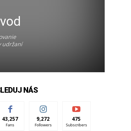
ávod
ovanie
v udržaní
SLEDUJ NÁS
43,257
9,272
475
Fans
Followers
Subscribers