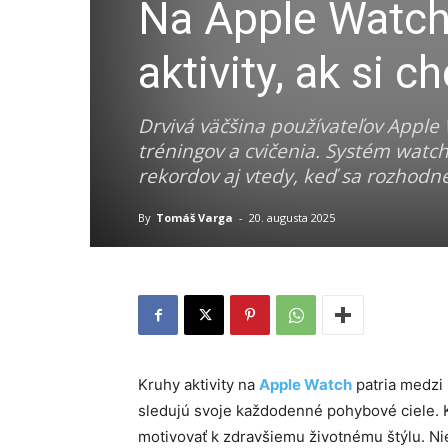
Na Apple Watch
aktivity, ak si 
Drvivá väčšina používateľov Apple
tréningov a cvičenia. Systém watc
rekordov aj vtedy, keď sa rozhodne
By
Tomáš Varga
-
20. augusta 2025
Kruhy aktivity na
Apple Watch
patria medzi 
sledujú svoje každodenné pohybové ciele. K
motivovať k zdravšiemu životnému štýlu. Nie