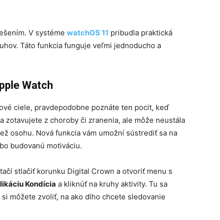
riešením. V systéme
watchOS 11
pribudla praktická
uhov. Táto funkcia funguje veľmi jednoducho a
Apple Watch
bové ciele, pravdepodobne poznáte ten pocit, keď
sa zotavujete z choroby či zranenia, ale môže neustála
než osohu. Nová funkcia vám umožní sústrediť sa na
dobo budovanú motiváciu.
tačí stlačiť korunku Digital Crown a otvoriť menu s
likáciu Kondícia
a kliknúť na kruhy aktivity. Tu sa
e si môžete zvoliť, na ako dlho chcete sledovanie