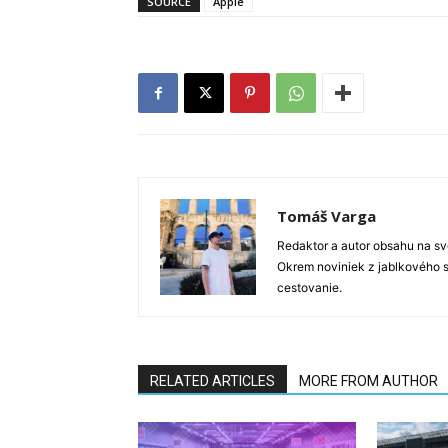
SOURCE
Apple
Tomáš Varga
Redaktor a autor obsahu na sve
Okrem noviniek z jablkového s
cestovanie.
RELATED ARTICLES
MORE FROM AUTHOR