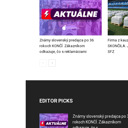
Známy slovenský predajca po 36
Firma z kauz
rokoch KONČÍ. Zákazníkom
SKONČILA. J
odkazuje, čo s reklamáciami
SFZ
EDITOR PICKS
Známy slovenský predajca po 
rokoch KONČÍ. Zákazníkom
odkazuje, čo s...