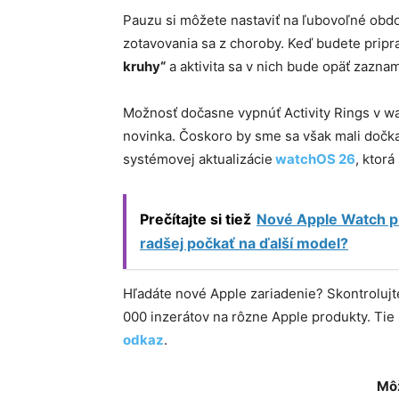
Pauzu si môžete nastaviť na ľubovoľné obdo
zotavovania sa z choroby. Keď budete pripr
kruhy“
a aktivita sa v nich bude opäť zazna
Možnosť dočasne vypnúť Activity Rings v wa
novinka. Čoskoro by sme sa však mali dočka
systémovej aktualizácie
watchOS 26
, ktor
Prečítajte si tiež
Nové Apple Watch prí
radšej počkať na ďalší model?
Hľadáte nové Apple zariadenie? Skontroluj
000 inzerátov na rôzne Apple produkty. Ti
odkaz
.
Môž