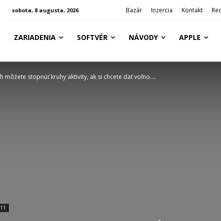
Bazár
Inzercia
Kontakt
Re
sobota, 8 augusta, 2026
ZARIADENIA
SOFTVÉR
NÁVODY
APPLE
môžete stopnúť kruhy aktivity, ak si chcete dať voľno....
 11