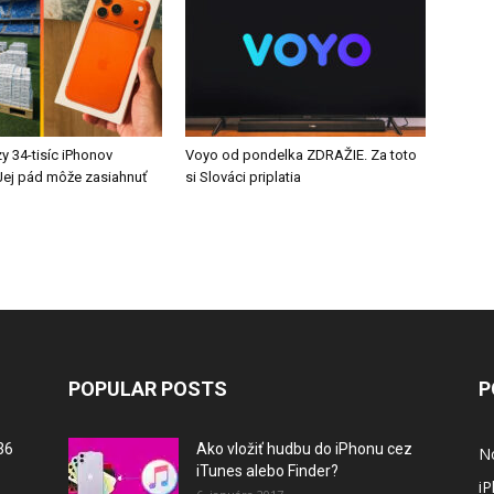
y 34-tisíc iPhonov
Voyo od pondelka ZDRAŽIE. Za toto
ej pád môže zasiahnuť
si Slováci priplatia
POPULAR POSTS
P
36
Ako vložiť hudbu do iPhonu cez
N
iTunes alebo Finder?
i