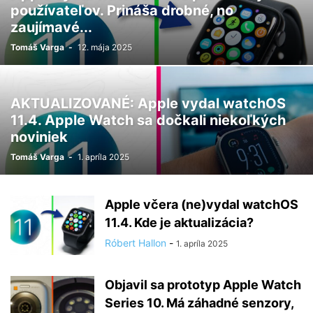
používateľov. Prináša drobné, no
zaujímavé...
Tomáš Varga
-
12. mája 2025
AKTUALIZOVANÉ: Apple vydal watchOS
11.4. Apple Watch sa dočkali niekoľkých
noviniek
Tomáš Varga
-
1. apríla 2025
Apple včera (ne)vydal watchOS
11.4. Kde je aktualizácia?
Róbert Hallon
-
1. apríla 2025
Objavil sa prototyp Apple Watch
Series 10. Má záhadné senzory,