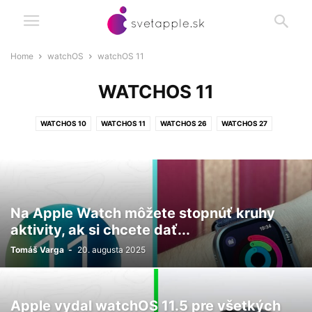
Home
watchOS
watchOS 11
WATCHOS 11
WATCHOS 10
WATCHOS 11
WATCHOS 26
WATCHOS 27
WATCHOS 6
WATCHOS 7
WATCHOS 8
WATCHOS 9
Na Apple Watch môžete stopnúť kruhy
aktivity, ak si chcete dať...
Tomáš Varga
-
20. augusta 2025
Apple vydal watchOS 11.5 pre všetkých