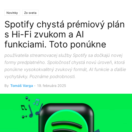
Novinky
Zo sveta
Spotify chystá prémiový plán
s Hi-Fi zvukom a AI
funkciami. Toto ponúkne
používatelia streamovacej služby Spotify sa dočkajú novej
formy predplatného. Spoločnosť chystá novú úroveň, ktorá
ponúkne vysokokvalitný zvukový formát, AI funkcie a ďalšie
vychytávky. Poznáme podrobnosti.
By
Tomáš Varga
-
19. februára 2025