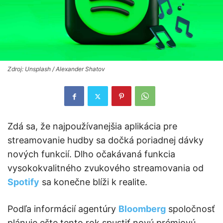
Zdroj: Unsplash / Alexander Shatov
Zdá sa, že najpoužívanejšia aplikácia pre
streamovanie hudby sa dočká poriadnej dávky
nových funkcií. Dlho očakávaná funkcia
vysokokvalitného zvukového streamovania od
Spotify
sa konečne blíži k realite.
Podľa informácií agentúry
Bloomberg
spoločnosť
plánuje ešte tento rok spustiť novú prémiovú