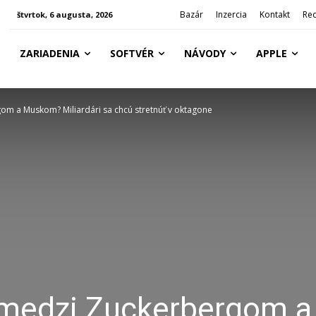
Bazár
Inzercia
Kontakt
Re
štvrtok, 6 augusta, 2026
ZARIADENIA
SOFTVÉR
NÁVODY
APPLE
om a Muskom? Miliardári sa chcú stretnúť v oktagone
 medzi Zuckerbergom a