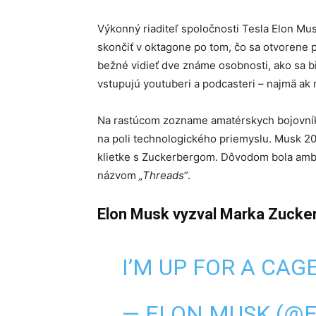
Výkonný riaditeľ spoločnosti Tesla Elon Mu
skončiť v oktagone po tom, čo sa otvorene p
bežné vidieť dve známe osobnosti, ako sa b
vstupujú youtuberi a podcasteri – najmä ak m
Na rastúcom zozname amatérskych bojovníko
na poli technologického priemyslu. Musk 20. 
klietke s Zuckerbergom. Dôvodom bola ambíc
názvom
„Threads“
.
Elon Musk vyzval Marka Zucker
I’M UP FOR A CAG
— ELON MUSK (@