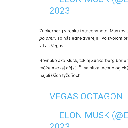
2023
Zuckerberg v reakcii screenshotol Muskov t
polohu
”. To následne zverejnil vo svojom 
v Las Vegas.
Rovnako ako Musk, tak aj Zuckerberg berie 
môže naozaj dôjsť. Či sa bitka technologic
najbližších týždňoch.
VEGAS OCTAGON
— ELON MUSK (@
2023