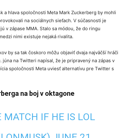
sk a hlava spoločnosti Meta Mark Zuckerberg by mohli
rovokovali na sociálnych sieťach. V súčasnosti je
ijú v zápase MMA. Stalo sa módou, že do ringu
edzi nimi existuje nejaká rivalita.
v by sa tak čoskoro môžu objaviť dvaja najväčší hráči
júna na Twitteri napísal, že je pripravený na zápas v
ia spoločnosti Meta uviesť alternatívu pre Twitter s
berga na boj v oktagone
E MATCH IF HE IS LOL
ELONMUSK)
JUNE 21,