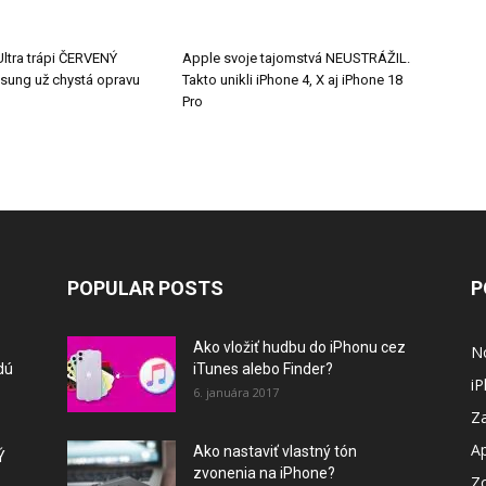
Ultra trápi ČERVENÝ
Apple svoje tajomstvá NEUSTRÁŽIL.
msung už chystá opravu
Takto unikli iPhone 4, X aj iPhone 18
Pro
POPULAR POSTS
P
Ako vložiť hudbu do iPhonu cez
N
dú
iTunes alebo Finder?
i
6. januára 2017
Za
A
Ako nastaviť vlastný tón
Ý
zvonenia na iPhone?
Z