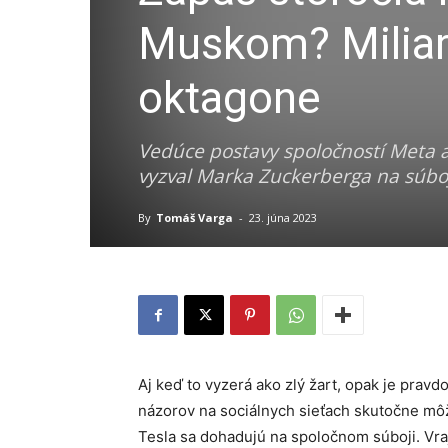
Muskom? Miliard
oktagone
Vedúce postavy spoločností Meta a
vyzval Marka Zuckerberga na súboj
By
Tomáš Varga
-
23. júna 2023
Aj keď to vyzerá ako zlý žart, opak je pra
názorov na sociálnych sieťach skutočne môž
Tesla sa dohadujú na spoločnom súboji. Vraj