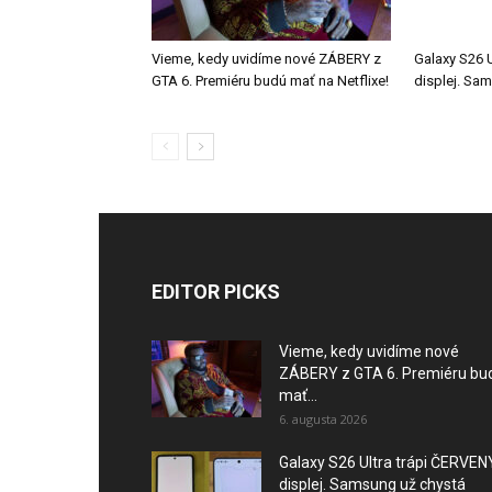
Vieme, kedy uvidíme nové ZÁBERY z
Galaxy S26 
GTA 6. Premiéru budú mať na Netflixe!
displej. Sa
EDITOR PICKS
Vieme, kedy uvidíme nové
ZÁBERY z GTA 6. Premiéru bu
mať...
6. augusta 2026
Galaxy S26 Ultra trápi ČERVEN
displej. Samsung už chystá