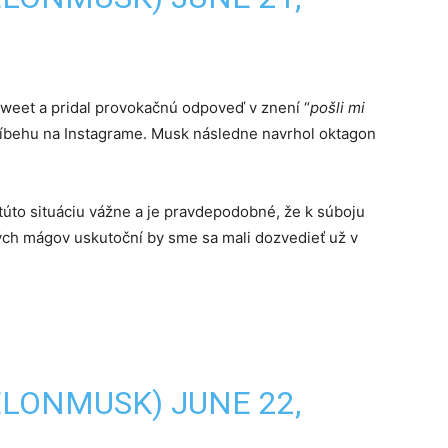
weet a pridal provokačnú odpoveď v znení “
pošli mi
príbehu na Instagrame. Musk následne navrhol oktagon
túto situáciu vážne a je pravdepodobné, že k súboju
kých mágov uskutoční by sme sa mali dozvedieť už v
ELONMUSK)
JUNE 22,