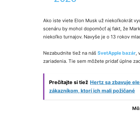
Ako iste viete Elon Musk už niekoľkokrát vy
scenáru by mohol dopomôcť aj fakt, že Mark 
niekoľko turnajov. Navyše je o 13 rokov mlad
Nezabudnite tiež na náš
SvetApple bazár
,
zariadenia. Tie sem môžete pridať úplne z
Prečítajte si tiež
Hertz sa zbavuje el
zákazníkom, ktorí ich mali požičané
Môž