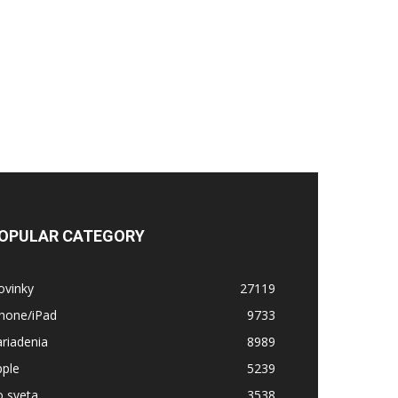
OPULAR CATEGORY
ovinky
27119
Phone/iPad
9733
riadenia
8989
pple
5239
o sveta
3538