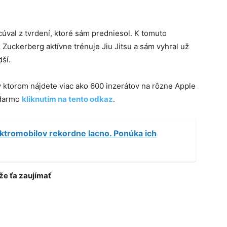
cúval z tvrdení, ktoré sám predniesol. K tomuto
Zuckerberg aktívne trénuje Jiu Jitsu a sám vyhral už
ší.
 v ktorom nájdete viac ako 600 inzerátov na rôzne Apple
adarmo
kliknutím na tento odkaz
.
ektromobilov rekordne lacno. Ponúka ich
e ťa zaujímať