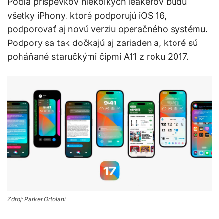
Podľa príspevkov niekoľkých leakerov budú
všetky iPhony, ktoré podporujú iOS 16,
podporovať aj novú verziu operačného systému.
Podpory sa tak dočkajú aj zariadenia, ktoré sú
poháňané staručkými čipmi A11 z roku 2017.
Zdroj: Parker Ortolani