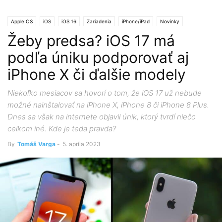
Apple OS
iOS
iOS 16
Zariadenia
iPhone/iPad
Novinky
Žeby predsa? iOS 17 má
podľa úniku podporovať aj
iPhone X či ďalšie modely
Niekoľko mesiacov sa hovorí o tom, že iOS 17 už nebude
možné nainštalovať na iPhone X, iPhone 8 či iPhone 8 Plus.
Dnes sa však na internete objavil únik, ktorý tvrdí niečo
celkom iné. Kde je teda pravda?
By
Tomáš Varga
-
5. apríla 2023