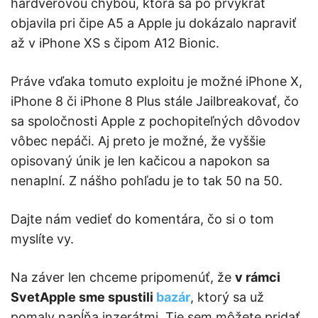
hardvérovou chybou, ktorá sa po prvýkrát
objavila pri čipe A5 a Apple ju dokázalo napraviť
až v iPhone XS s čipom A12 Bionic.
Práve vďaka tomuto exploitu je možné iPhone X,
iPhone 8 či iPhone 8 Plus stále Jailbreakovať, čo
sa spoločnosti Apple z pochopiteľných dôvodov
vôbec nepáči. Aj preto je možné, že vyššie
opisovaný únik je len kačicou a napokon sa
nenaplní. Z nášho pohľadu je to tak 50 na 50.
Dajte nám vedieť do komentára, čo si o tom
myslíte vy.
Na záver len chceme pripomenúť, že
v rámci
SvetApple sme spustili
bazár
, ktorý sa už
pomaly napĺňa inzerátmi. Tie sem môžete pridať