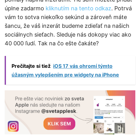
úplne zadarmo
kliknutím na tento odkaz
. Potrvá
vám to sotva niekoľko sekúnd a zároveň máte
šancu, že váš inzerát budeme zdieľať na našich
sociálnych sieťach. Sleduje nás dokopy viac ako
40 000 ľudí. Tak na čo ešte čakáte?
Prečítajte si tiež
iOS 17 vás ohromí týmto
úžasným vylepšením pre widgety na iPhone