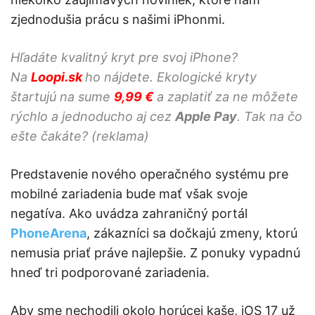
zjednodušia prácu s našimi iPhonmi.
Hľadáte kvalitný kryt pre svoj iPhone?
Na
Loopi.sk
ho nájdete. Ekologické kryty
štartujú na sume
9,99 €
a zaplatiť za ne môžete
rýchlo a jednoducho aj cez
Apple Pay
. Tak na čo
ešte čakáte? (reklama)
Predstavenie nového operačného systému pre
mobilné zariadenia bude mať však svoje
negatíva. Ako uvádza zahraničný portál
PhoneArena
, zákazníci sa dočkajú zmeny, ktorú
nemusia priať práve najlepšie. Z ponuky vypadnú
hneď tri podporované zariadenia.
Aby sme nechodili okolo horúcej kaše, iOS 17 už