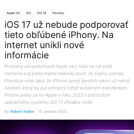
Apple OS
iOS
iOS 16
Novinky
iOS 17 už nebude podporovať
tieto obľúbené iPhony. Na
internet unikli nové
informácie
Produkty od spoločnosti Apple sa z roka na rok príliš
nemenia a aj preto máme niekedy pocit, že starnú pomaly.
Pravda je však taká, že iPhone spred šiestich rokov už nemá
hardvér, ktorý by bol schopný stíhať súčasným štandardom.
Presne preto sa ho Apple v roku 2023 s príchodom
operačného systému iOS 17 oficiálne vzdá.
By
Róbert Hallon
-
10. januára 2023