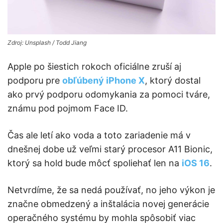
Zdroj: Unsplash / Todd Jiang
Apple po šiestich rokoch oficiálne zruší aj
podporu pre
obľúbený iPhone X
, ktorý dostal
ako prvý podporu odomykania za pomoci tváre,
známu pod pojmom Face ID.
Čas ale letí ako voda a toto zariadenie má v
dnešnej dobe už veľmi starý procesor A11 Bionic,
ktorý sa hold bude môcť spoliehať len na
iOS 16
.
Netvrdíme, že sa nedá používať, no jeho výkon je
značne obmedzený a inštalácia novej generácie
operačného systému by mohla spôsobiť viac