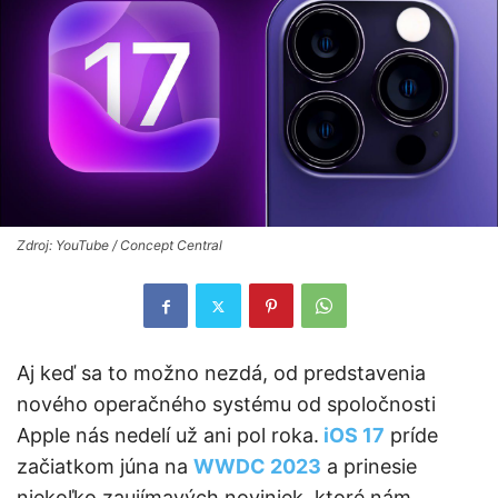
Zdroj: YouTube / Concept Central
Aj keď sa to možno nezdá, od predstavenia
nového operačného systému od spoločnosti
Apple nás nedelí už ani pol roka.
iOS 17
príde
začiatkom júna na
WWDC 2023
a prinesie
niekoľko zaujímavých noviniek, ktoré nám