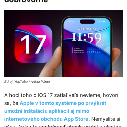
Zdroj: YouTube / Arthur Winer
A hoci toho o iOS 17 zatiaľ veľa nevieme, hovorí
sa, že
Apple v tomto systéme po prvýkrát
umožní inštaláciu aplikácií aj mimo
internetového obchodu App Store
. Nemyslíte si
však, že by to spoločnosť chcela urobiť z vlastnej