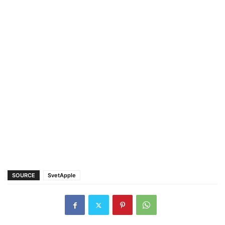
SOURCE
SvetApple