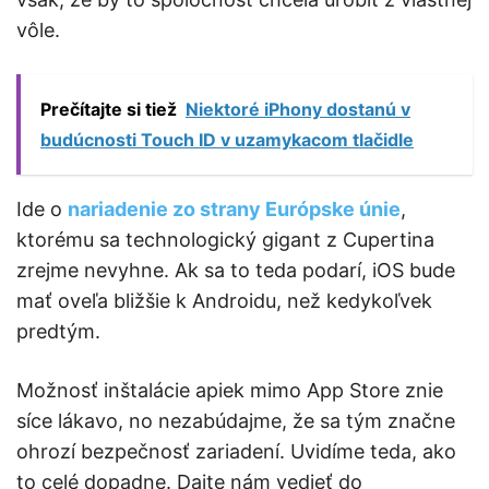
vôle.
Prečítajte si tiež
Niektoré iPhony dostanú v
budúcnosti Touch ID v uzamykacom tlačidle
Ide o
nariadenie zo strany Európske únie
,
ktorému sa technologický gigant z Cupertina
zrejme nevyhne. Ak sa to teda podarí, iOS bude
mať oveľa bližšie k Androidu, než kedykoľvek
predtým.
Možnosť inštalácie apiek mimo App Store znie
síce lákavo, no nezabúdajme, že sa tým značne
ohrozí bezpečnosť zariadení. Uvidíme teda, ako
to celé dopadne. Dajte nám vedieť do