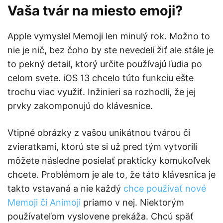
Vaša tvár na miesto emoji?
Apple vymyslel Memoji len minulý rok. Možno to
nie je nič, bez čoho by ste nevedeli žiť ale stále je
to pekný detail, ktorý určite používajú ľudia po
celom svete. iOS 13 chcelo túto funkciu ešte
trochu viac využiť. Inžinieri sa rozhodli, že jej
prvky zakomponujú do klávesnice.
Vtipné obrázky z vašou unikátnou tvárou či
zvieratkami, ktorú ste si už pred tým vytvorili
môžete následne posielať prakticky komukoľvek
chcete. Problémom je ale to, že táto klávesnica je
takto vstavaná a nie každý
chce používať nové
Memoji či Animoji
priamo v nej. Niektorým
používateľom vyslovene prekáža. Chcú späť