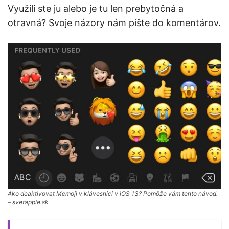
Využili ste ju alebo je tu len prebytočná a
otravná? Svoje názory nám píšte do komentárov.
Ako deaktivovať Memoji v klávesnici v iOS 13? Pomôže vám tento návod.
– svetapple.sk