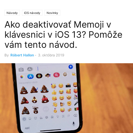
Návody
iOS návody
Novinky
Ako deaktivovať Memoji v
klávesnici v iOS 13? Pomôže
vám tento návod.
By
Róbert Hallon
-
3. októbra 2019