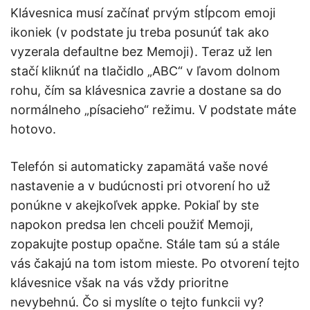
Klávesnica musí začínať prvým stĺpcom emoji
ikoniek (v podstate ju treba posunúť tak ako
vyzerala defaultne bez Memoji). Teraz už len
stačí kliknúť na tlačidlo „ABC“ v ľavom dolnom
rohu, čím sa klávesnica zavrie a dostane sa do
normálneho „písacieho“ režimu. V podstate máte
hotovo.
Telefón si automaticky zapamätá vaše nové
nastavenie a v budúcnosti pri otvorení ho už
ponúkne v akejkoľvek appke. Pokiaľ by ste
napokon predsa len chceli použiť Memoji,
zopakujte postup opačne. Stále tam sú a stále
vás čakajú na tom istom mieste. Po otvorení tejto
klávesnice však na vás vždy prioritne
nevybehnú. Čo si myslíte o tejto funkcii vy?