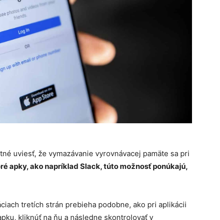
utné uviesť, že vymazávanie vyrovnávacej pamäte sa pri
ré apky, ako napríklad Slack, túto možnosť ponúkajú,
ach tretích strán prebieha podobne, ako pri aplikácii
apku, kliknúť na ňu a následne skontrolovať v