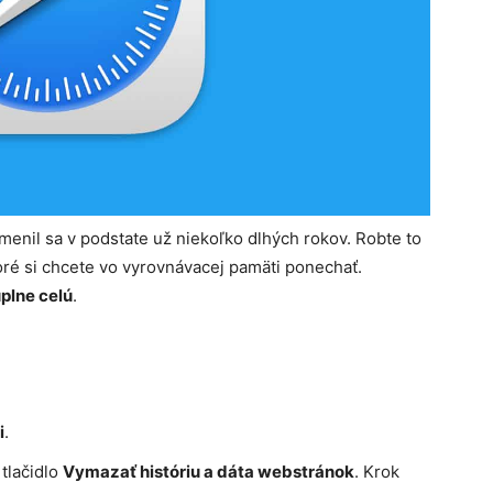
menil sa v podstate už niekoľko dlhých rokov. Robte to
toré si chcete vo vyrovnávacej pamäti ponechať.
plne celú
.
i
.
tlačidlo
Vymazať históriu a dáta webstránok
. Krok