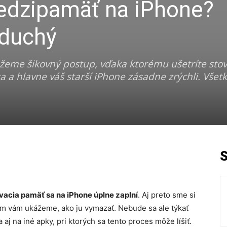
edzipamäť na iPhone?
oduchý
eme šikovný postup, vďaka ktorému ušetríte sto
 a hlavne váš starší iPhone zásadne zrýchli. Všetk
acia pamäť sa na iPhone úplne zaplní
. Aj preto sme si
rom vám ukážeme, ako ju vymazať. Nebude sa ale týkať
aj na iné apky, pri ktorých sa tento proces môže líšiť.