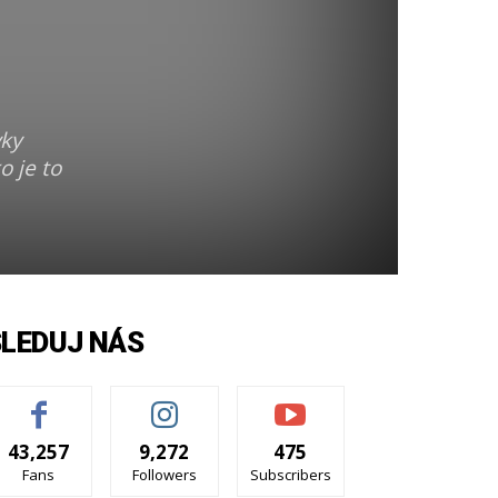
vky
o je to
SLEDUJ NÁS
43,257
9,272
475
Fans
Followers
Subscribers