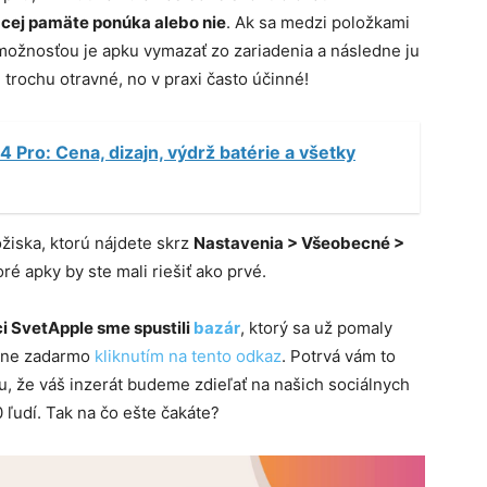
cej pamäte ponúka alebo nie
. Ak sa medzi položkami
 možnosťou je apku vymazať zo zariadenia a následne ju
 trochu otravné, no v praxi často účinné!
4 Pro: Cena, dizajn, výdrž batérie a všetky
iska, ktorú nájdete skrz
Nastavenia > Všeobecné >
oré apky by ste mali riešiť ako prvé.
i SvetApple sme spustili
bazár
, ktorý sa už pomaly
plne zadarmo
kliknutím na tento odkaz
. Potrvá vám to
, že váš inzerát budeme zdieľať na našich sociálnych
 ľudí. Tak na čo ešte čakáte?