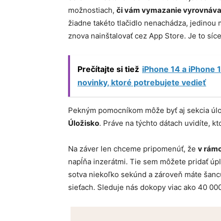
možnostiach,
či vám vymazanie vyrovnáva
žiadne takéto tlačidlo nenachádza, jedinou
znova nainštalovať cez App Store. Je to síce
Prečítajte si tiež
iPhone 14 a iPhone 1
novinky, ktoré potrebujete vedieť
Pekným pomocníkom môže byť aj sekcia úlož
Úložisko
. Práve na týchto dátach uvidíte, kt
Na záver len chceme pripomenúť, že
v rámc
napĺňa inzerátmi. Tie sem môžete pridať ú
sotva niekoľko sekúnd a zároveň máte šancu
sieťach. Sleduje nás dokopy viac ako 40 000