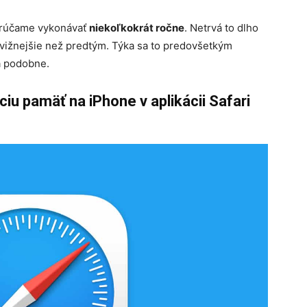
orúčame vykonávať
niekoľkokrát ročne
. Netrvá to dlho
vižnejšie než predtým. Týka sa to predovšetkým
a podobne.
u pamäť na iPhone v aplikácii Safari