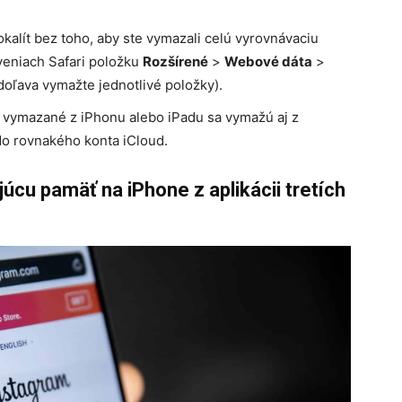
okalít bez toho, aby ste vymazali celú vyrovnávaciu
aveniach Safari položku
Rozšírené
>
Webové dáta
>
doľava vymažte jednotlivé položky).
y vymazané z iPhonu alebo iPadu sa vymažú aj z
do rovnakého konta iCloud.
cu pamäť na iPhone z aplikácii tretích