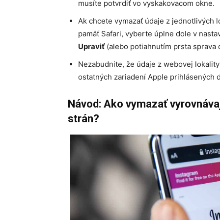
musíte potvrdiť vo vyskakovacom okne.
Ak chcete vymazať údaje z jednotlivých l
pamäť Safari, vyberte úplne dole v nast
Upraviť
(alebo potiahnutím prsta sprava 
Nezabudnite, že údaje z webovej lokalit
ostatných zariadení Apple prihlásených 
Návod: Ako vymazať vyrovnávajú
strán?