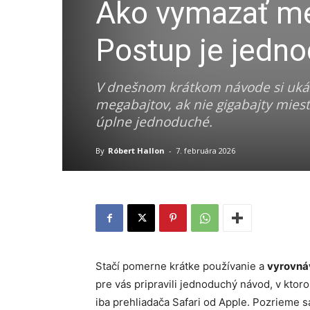
Ako vymazať m
Postup je jedn
V dnešnom krátkom návode si ukáž
megabajtov, ak nie gigabajty miesta
úplne jednoduché.
By
Róbert Hallon
-
7. februára 2026
Stačí pomerne krátke používanie a
vyrovnáv
pre vás pripravili jednoduchý návod, v kto
iba prehliadača Safari od Apple. Pozrieme sa 