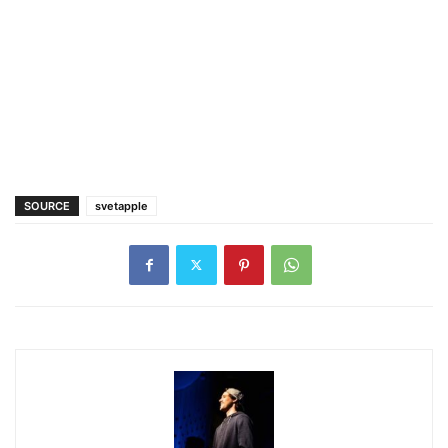
SOURCE
svetapple