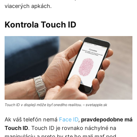
viacerých apkách.
Kontrola Touch ID
Touch ID v displeji môže byť onedlho realitou. – svetapple.sk
Ak váš telefón nemá
Face ID
,
pravdepodobne má
Touch ID
. Touch ID je rovnako náchylné na
manipuláciu a preto by ste ho mali mať pod