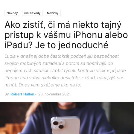
Návody
iOS návody
Novinky
Ako zistiť, či má niekto tajný
prístup k vášmu iPhonu alebo
iPadu? Je to jednoduché
Ľudia v dnešnej dobe častokrát podceňujú bezpečnosť
svojich mobilných zariadení a potom sa dostávajú do
nepríjemných situácií. Urobiť rýchlu kontrolu však v prípade
iPhonu trvá sotva niekoľko desiatok sekúnd, nanajvýš pár
minút. Dnes vám ukážeme ako na to.
By
Róbert Hallon
-
23. novembra 2021