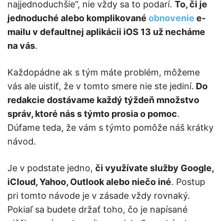
najjednoduchšie“, nie vždy sa to podarí.
To, či je
jednoduché alebo komplikované
obnovenie
e-
mailu v defaultnej aplikácii iOS 13 už necháme
na vás
.
Každopádne ak s tým máte problém, môžeme
vás ale uistiť, že v tomto smere nie ste jediní.
Do
redakcie dostávame každý týždeň množstvo
správ, ktoré nás s týmto prosia o pomoc
.
Dúfame teda, že vám s týmto pomôže náš krátky
návod.
Je v podstate jedno,
či využívate služby Google,
iCloud, Yahoo, Outlook alebo niečo iné
. Postup
pri tomto návode je v zásade vždy rovnaký.
Pokiaľ sa budete držať toho, čo je napísané