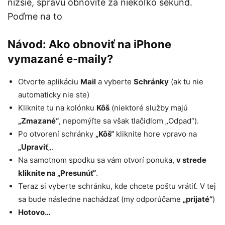
nižšie, správu obnovíte za niekoľko sekúnd.
Poďme na to
Návod: Ako obnoviť na iPhone
vymazané e-maily?
Otvorte aplikáciu
Mail
a vyberte
Schránky
(ak tu nie
automaticky nie ste)
Kliknite tu na kolónku
Kôš
(niektoré služby majú
„Zmazané“
, nepomýľte sa však tlačidlom „Odpad“).
Po otvorení schránky
„Kôš“
kliknite hore vpravo na
„Upraviť
„.
Na samotnom spodku sa vám otvorí ponuka,
v strede
kliknite na „Presunúť“
.
Teraz si vyberte schránku, kde chcete poštu vrátiť. V tej
sa bude následne nachádzať (my odporúčame
„prijaté“
)
Hotovo…