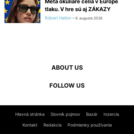
Meta okuliare čelia v Európe
tlaku. V hre sú aj ZÁKAZY
Róbert Hallon
-
6. augusta 2026
ABOUT US
FOLLOW US
Hlavná stránka
Slovník pojmov
Bazár
Inzercia
Kontakt
Redakcia
Podmienky používania