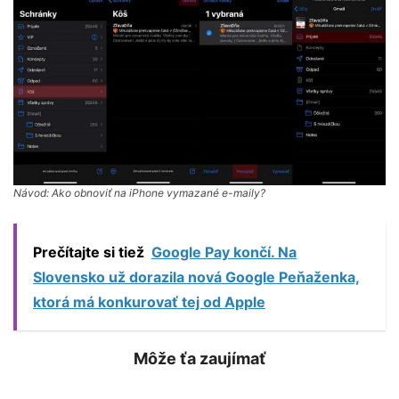
Návod: Ako obnoviť na iPhone vymazané e-maily?
Prečítajte si tiež
Google Pay končí. Na
Slovensko už dorazila nová Google Peňaženka,
ktorá má konkurovať tej od Apple
Môže ťa zaujímať