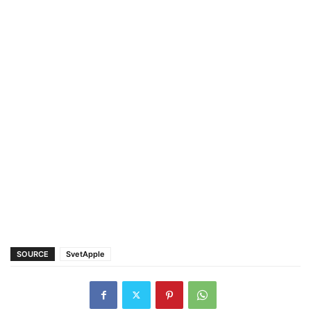
SOURCE
SvetApple