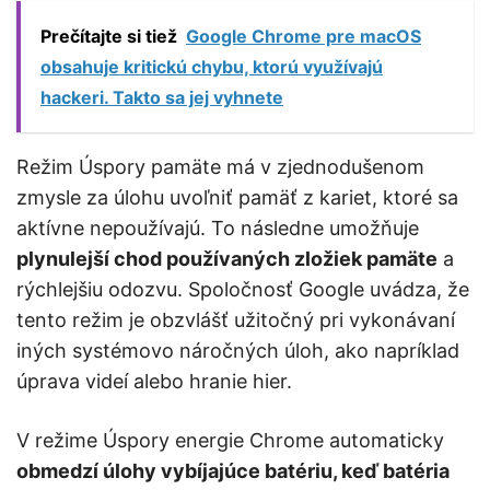
Prečítajte si tiež
Google Chrome pre macOS
obsahuje kritickú chybu, ktorú využívajú
hackeri. Takto sa jej vyhnete
Režim Úspory pamäte má v zjednodušenom
zmysle za úlohu uvoľniť pamäť z kariet, ktoré sa
aktívne nepoužívajú. To následne umožňuje
plynulejší chod používaných zložiek pamäte
a
rýchlejšiu odozvu. Spoločnosť Google uvádza, že
tento režim je obzvlášť užitočný pri vykonávaní
iných systémovo náročných úloh, ako napríklad
úprava videí alebo hranie hier.
V režime Úspory energie Chrome automaticky
obmedzí úlohy vybíjajúce batériu, keď batéria