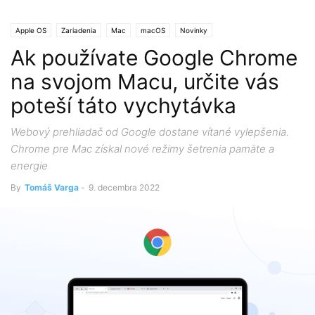
Apple OS
Zariadenia
Mac
macOS
Novinky
Ak používate Google Chrome
na svojom Macu, určite vás
poteší táto vychytávka
Webový prehliadač od Google dostane vítané vylepšenia.
Chrome pre Mac získal nové režimy šetrenia pamäte a
energie
By
Tomáš Varga
-
9. decembra 2022