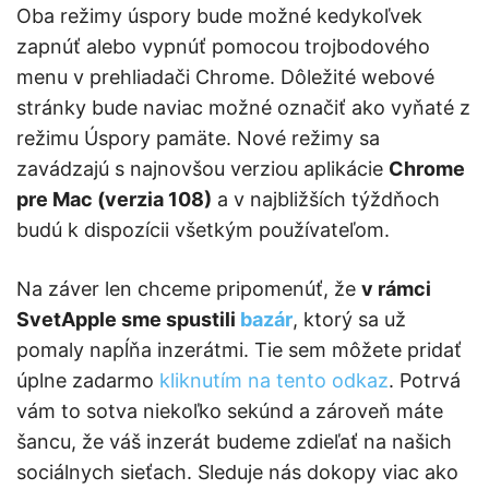
Oba režimy úspory bude možné kedykoľvek
zapnúť alebo vypnúť pomocou trojbodového
menu v prehliadači Chrome. Dôležité webové
stránky bude naviac možné označiť ako vyňaté z
režimu Úspory pamäte. Nové režimy sa
zavádzajú s najnovšou verziou aplikácie
Chrome
pre Mac (verzia 108)
a v najbližších týždňoch
budú k dispozícii všetkým používateľom.
Na záver len chceme pripomenúť, že
v rámci
SvetApple sme spustili
bazár
, ktorý sa už
pomaly napĺňa inzerátmi. Tie sem môžete pridať
úplne zadarmo
kliknutím na tento odkaz
. Potrvá
vám to sotva niekoľko sekúnd a zároveň máte
šancu, že váš inzerát budeme zdieľať na našich
sociálnych sieťach. Sleduje nás dokopy viac ako