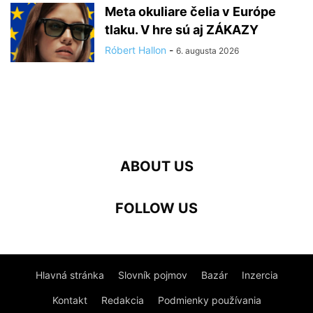
Meta okuliare čelia v Európe
tlaku. V hre sú aj ZÁKAZY
Róbert Hallon
-
6. augusta 2026
ABOUT US
FOLLOW US
Hlavná stránka
Slovník pojmov
Bazár
Inzercia
Kontakt
Redakcia
Podmienky používania