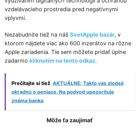
využívaním digitálnych technológií a ochranou
vzdelávacieho prostredia pred negatívnymi
vplyvmi.
Nezabudnite tiež na náš
SvetApple bazár
, v
ktorom nájdete viac ako 600 inzerátov na rôzne
Apple zariadenia. Tie sem môžete pridať úplne
zadarmo
kliknutím na tento odkaz
.
Prečítajte si tiež
AKTUÁLNE: Takto vás zlodeji
okradnú o peniaze. Na podvod upozorňuje
známa banka
Môže ťa zaujímať