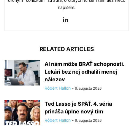
druhým "koníčkom" sú autá, o ktorých tu sem tam tiež niečo
napíšem.
RELATED ARTICLES
AI nám môže BRAŤ schopnosti.
Lekári bez nej odhalili menej
nálezov
Róbert Hallon
-
6. augusta 2026
Ted Lasso je SPÄŤ. 4. séria
prináša úplne nový tím
Róbert Hallon
-
6. augusta 2026