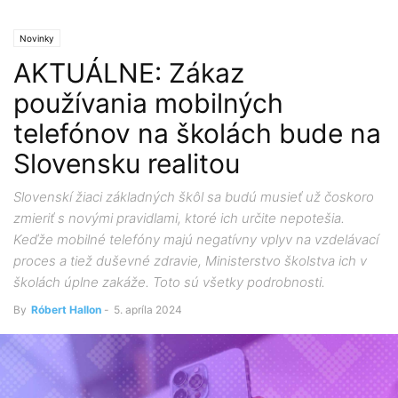
Novinky
AKTUÁLNE: Zákaz
používania mobilných
telefónov na školách bude na
Slovensku realitou
Slovenskí žiaci základných škôl sa budú musieť už čoskoro
zmieriť s novými pravidlami, ktoré ich určite nepotešia.
Keďže mobilné telefóny majú negatívny vplyv na vzdelávací
proces a tiež duševné zdravie, Ministerstvo školstva ich v
školách úplne zakáže. Toto sú všetky podrobnosti.
By
Róbert Hallon
-
5. apríla 2024