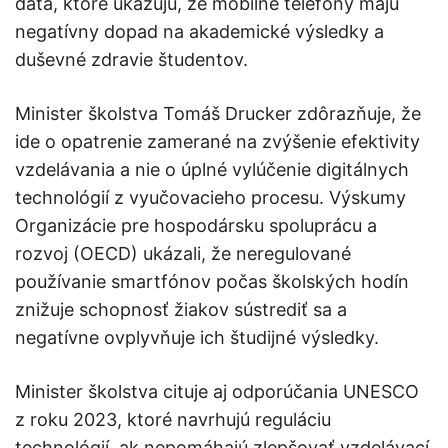
dáta, ktoré ukazujú, že mobilné telefóny majú
negatívny dopad na akademické výsledky a
duševné zdravie študentov.
Minister školstva Tomáš Drucker zdôrazňuje, že
ide o opatrenie zamerané na zvýšenie efektivity
vzdelávania a nie o úplné vylúčenie digitálnych
technológií z vyučovacieho procesu. Výskumy
Organizácie pre hospodársku spoluprácu a
rozvoj (OECD) ukázali, že neregulované
používanie smartfónov počas školských hodín
znižuje schopnosť žiakov sústrediť sa a
negatívne ovplyvňuje ich študijné výsledky.
Minister školstva cituje aj odporúčania UNESCO
z roku 2023, ktoré navrhujú reguláciu
technológií, ak nepomáhajú zlepšovať vzdelávací