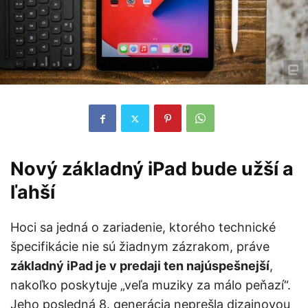
Nový základný iPad bude užší a
ľahší
Hoci sa jedná o zariadenie, ktorého technické
špecifikácie nie sú žiadnym zázrakom, práve
základný iPad je v predaji ten najúspešnejší
,
nakoľko poskytuje „veľa muziky za málo peňazí“.
Jeho posledná 8. generácia neprešla dizajnovou