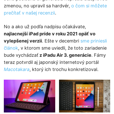
zmenou, no upravil sa hardvér,
o čom si môžete
prečítať v našej recenzii
.
No a ako už podľa nadpisu očakávate,
najlacnejší iPad príde v roku 2021 opäť vo
vylepšenej verzii
. Ešte v decembri
sme priniesli
článok
, v ktorom sme uviedli, že toto zariadenie
bude vychádzať
z iPadu Air 3. generácie
. Fámy
teraz potvrdil aj japonský internetový portál
Macotakara
, ktorý ich trochu konkretizoval.