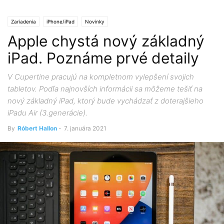
Zariadenia
iPhone/iPad
Novinky
Apple chystá nový základný
iPad. Poznáme prvé detaily
V Cupertine pracujú na kompletnom vylepšení svojich
tabletov. Podľa najnovších informácii sa môžeme tešiť na
nový základný iPad, ktorý bude vychádzať z doterajšieho
iPadu Air (3.generácie).
By
Róbert Hallon
-
7. januára 2021