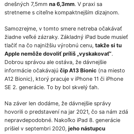
dnešných 7,5mm
na 6,3mm
. V praxi sa
stretneme s citeľne kompaktnejším dizajnom.
Samozrejme, v tomto smere netreba očakávať
žiadne veľké zázraky. Základný iPad bude musieť
tlačiť na čo najnižšiu výrobnú cenu,
takže si tu
Apple nemôže dovoliť príliš „vyskakovať“
.
Dobrou správou ale ostáva, že dávnejšie
informácie očakávajú
čip A13 Bionic
(na miesto
A12 Bionic), ktorý pracuje v iPhone 11 či iPhone
SE 2. generácie. To by bol skvelý ťah.
Na záver len dodáme, že dávnejšie správy
hovorili o predstavení na jar 2021, čo sa nám zdá
nepravdepodobné. Nakoľko iPad 8. generácie
prišiel v septembri 2020,
jeho nástupcu