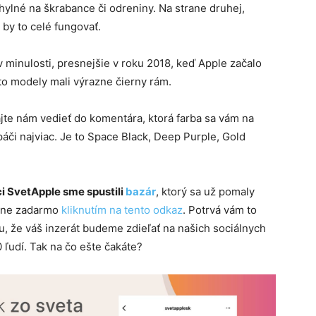
hylné na škrabance či odreniny. Na strane druhej,
 by to celé fungovať.
v minulosti, presnejšie v roku 2018, keď Apple začalo
to modely mali výrazne čierny rám.
dajte nám vedieť do komentára, ktorá farba sa vám na
či najviac. Je to Space Black, Deep Purple, Gold
i SvetApple sme spustili
bazár
, ktorý sa už pomaly
plne zadarmo
kliknutím na tento odkaz
. Potrvá vám to
, že váš inzerát budeme zdieľať na našich sociálnych
 ľudí. Tak na čo ešte čakáte?