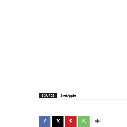
SOURCE
SvetApple