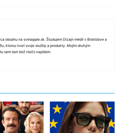
rca obsahu na svetapple.sk. Študujem Dizajn médií v Bratislave a
fiu, ktorou tvorí svoje služby a produkty. Mojím druhým
 tu sem tam tiež niečo napíšem.