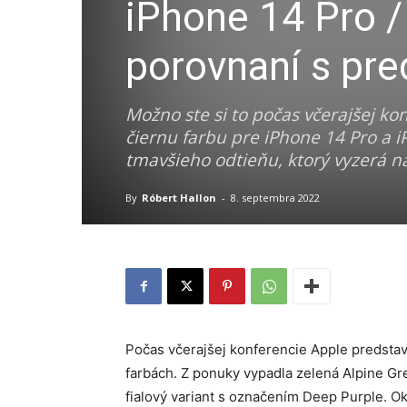
iPhone 14 Pro /
porovnaní s p
Možno ste si to počas včerajšej ko
čiernu farbu pre iPhone 14 Pro a 
tmavšieho odtieňu, ktorý vyzerá na
By
Róbert Hallon
-
8. septembra 2022
Počas včerajšej konferencie Apple predstav
farbách. Z ponuky vypadla zelená Alpine Gre
fialový variant s označením Deep Purple. Ok