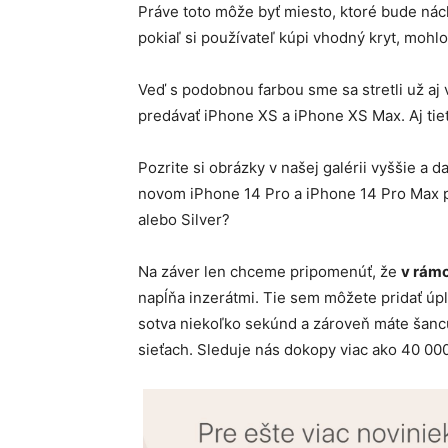
Práve toto môže byť miesto, ktoré bude nác
pokiaľ si používateľ kúpi vhodný kryt, mohlo
Veď s podobnou farbou sme sa stretli už aj 
predávať iPhone XS a iPhone XS Max. Aj tie
Pozrite si obrázky v našej galérii vyššie a 
novom iPhone 14 Pro a iPhone 14 Pro Max pá
alebo Silver?
Na záver len chceme pripomenúť, že
v rámc
napĺňa inzerátmi. Tie sem môžete pridať ú
sotva niekoľko sekúnd a zároveň máte šancu
sieťach. Sleduje nás dokopy viac ako 40 000