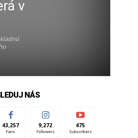
erá v
ákladnú
ho
SLEDUJ NÁS
43,257
9,272
475
Fans
Followers
Subscribers