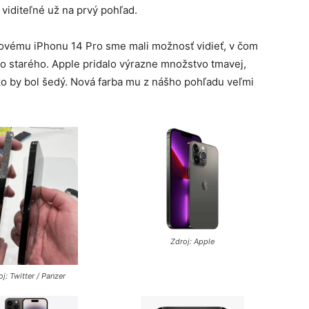
 viditeľné už na prvý pohľad.
ovému iPhonu 14 Pro sme mali možnosť vidieť, v čom
ho starého. Apple pridalo výrazne množstvo tmavej,
 by bol šedý. Nová farba mu z nášho pohľadu veľmi
Zdroj: Apple
oj: Twitter / Panzer