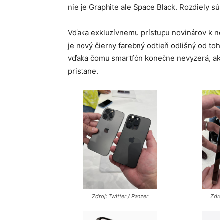
nie je Graphite ale Space Black. Rozdiely sú
Vďaka exkluzívnemu prístupu novinárov k n
je nový čierny farebný odtieň odlišný od to
vďaka čomu smartfón konečne nevyzerá, ako
pristane.
Zdroj: Twitter / Panzer
Zdr