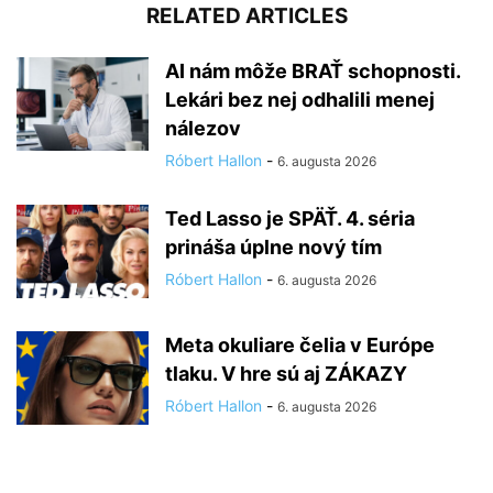
RELATED ARTICLES
AI nám môže BRAŤ schopnosti.
Lekári bez nej odhalili menej
nálezov
Róbert Hallon
-
6. augusta 2026
Ted Lasso je SPÄŤ. 4. séria
prináša úplne nový tím
Róbert Hallon
-
6. augusta 2026
Meta okuliare čelia v Európe
tlaku. V hre sú aj ZÁKAZY
Róbert Hallon
-
6. augusta 2026