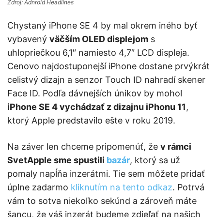
Zdroj: Adnroid Headlines
Chystaný iPhone SE 4 by mal okrem iného byť
vybavený
väčším OLED displejom
s
uhlopriečkou 6,1″ namiesto 4,7″ LCD displeja.
Cenovo najdostuponejší iPhone dostane prvýkrát
celistvý dizajn a senzor Touch ID nahradí skener
Face ID. Podľa dávnejších únikov by mohol
iPhone SE 4 vychádzať z dizajnu iPhonu 11
,
ktorý Apple predstavilo ešte v roku 2019.
Na záver len chceme pripomenúť, že
v rámci
SvetApple sme spustili
bazár
, ktorý sa už
pomaly napĺňa inzerátmi. Tie sem môžete pridať
úplne zadarmo
kliknutím na tento odkaz
. Potrvá
vám to sotva niekoľko sekúnd a zároveň máte
šancu, že váš inzerát budeme zdieľať na našich