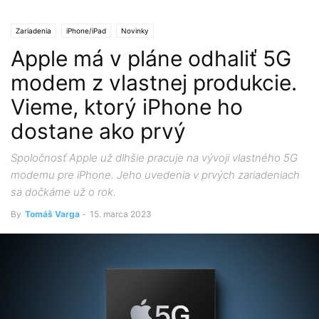
Zariadenia
iPhone/iPad
Novinky
Apple má v pláne odhaliť 5G
modem z vlastnej produkcie.
Vieme, ktorý iPhone ho
dostane ako prvý
Spoločnosť Apple už dlhšie pracuje na vývoji vlastného 5G
modemu pre iPhone. Jeho uvedenia v prvých zariadeniach
sa dočkáme už o rok.
By
Tomáš Varga
-
15. marca 2023