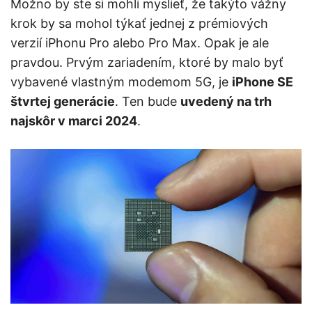
Možno by ste si mohli myslieť, že takýto vážny
krok by sa mohol týkať jednej z prémiových
verzií iPhonu Pro alebo Pro Max. Opak je ale
pravdou. Prvým zariadením, ktoré by malo byť
vybavené vlastným modemom 5G, je
iPhone SE
štvrtej generácie
. Ten bude
uvedený na trh
najskôr v marci 2024
.