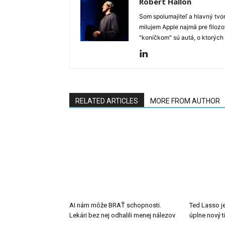
Róbert Hallon
Som spolumajiteľ a hlavný tvo
milujem Apple najmä pre filozo
"koníčkom" sú autá, o ktorých
RELATED ARTICLES
MORE FROM AUTHOR
AI nám môže BRAŤ schopnosti.
Ted Lasso je
Lekári bez nej odhalili menej nálezov
úplne nový 