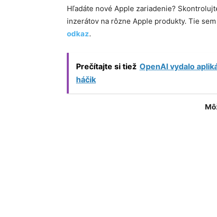
Hľadáte nové Apple zariadenie? Skontroluj
inzerátov na rôzne Apple produkty. Tie se
odkaz
.
Prečítajte si tiež
OpenAI vydalo aplik
háčik
Môž