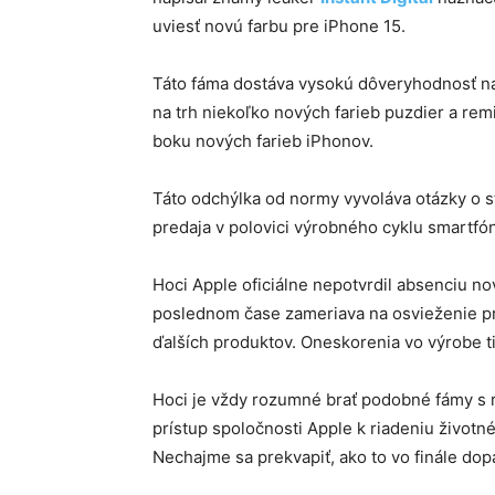
uviesť novú farbu pre iPhone 15.
Táto fáma dostáva vysokú dôveryhodnosť na
na trh niekoľko nových farieb puzdier a re
boku nových farieb iPhonov.
Táto odchýlka od normy vyvoláva otázky o s
predaja v polovici výrobného cyklu smartfó
Hoci Apple oficiálne nepotvrdil absenciu nov
poslednom čase zameriava na osvieženie pr
ďalších produktov. Oneskorenia vo výrobe t
Hoci je vždy rozumné brať podobné fámy s 
prístup spoločnosti Apple k riadeniu životn
Nechajme sa prekvapiť, ako to vo finále dop