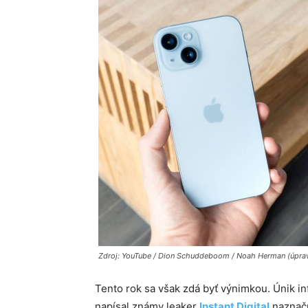
Zdroj: YouTube / Dion Schuddeboom / Noah Herman (úprav
Tento rok sa však zdá byť výnimkou. Únik inf
napísal známy leaker
Instant Digital
naznaču