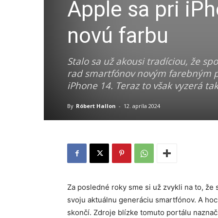
Apple sa pri iP
novú farbu
Stalo sa už akousi tradíciou, že sp
rad smartfónov novým farebným pre
iPhone 14. Teraz to však vyzerá ta
By
Róbert Hallon
-
12. apríla 2024
Za posledné roky sme si už zvykli na to, že
svoju aktuálnu generáciu smartfónov. A hoci
skončí. Zdroje blízke tomuto portálu naznač