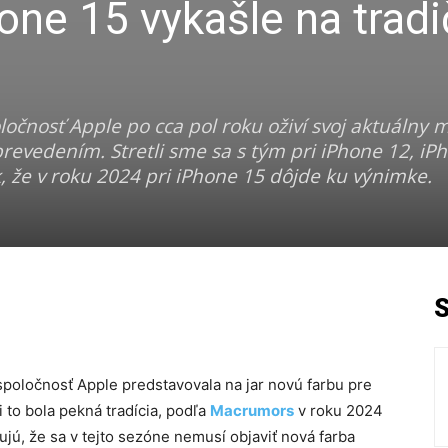
hone 15 vykašle na trad
oločnosť Apple po cca pol roku oživí svoj aktuálny
vedením. Stretli sme sa s tým pri iPhone 12, iPh
k, že v roku 2024 pri iPhone 15 dôjde ku výnimke.
 spoločnosť Apple predstavovala na jar novú farbu pre
 to bola pekná tradícia, podľa
Macrumors
v roku 2024
ujú, že sa v tejto sezóne nemusí objaviť nová farba