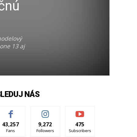
ičnú
 modelový
one 13 aj
SLEDUJ NÁS
43,257
9,272
475
Fans
Followers
Subscribers