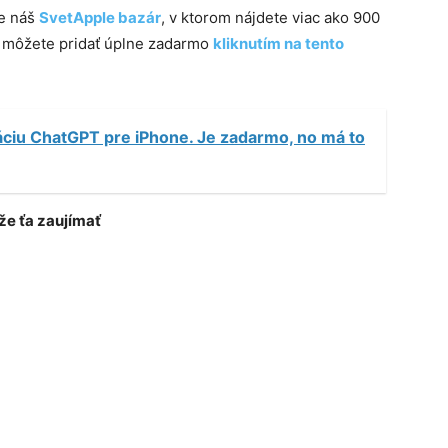
te náš
SvetApple bazár
, v ktorom nájdete viac ako 900
m môžete pridať úplne zadarmo
kliknutím na tento
áciu ChatGPT pre iPhone. Je zadarmo, no má to
e ťa zaujímať