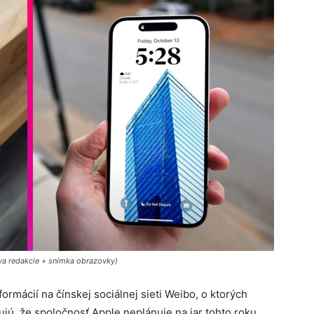
a redakcie + snímka obrazovky)
ormácií na čínskej sociálnej sieti Weibo, o ktorých
jú, že spoločnosť Apple neplánuje na jar tohto roku