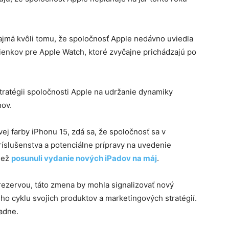
jmä kvôli tomu, že spoločnosť Apple nedávno uviedla
mienkov pre Apple Watch, ktoré zvyčajne prichádzajú po
tratégii spoločnosti Apple na udržanie dynamiky
nov.
ej farby iPhonu 15, zdá sa, že spoločnosť sa v
íslušenstva a potenciálne prípravy na uvedenie
iež
posunuli vydanie nových iPadov na máj
.
rezervou, táto zmena by mohla signalizovať nový
ého cyklu svojich produktov a marketingových stratégií.
adne.