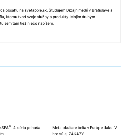
rca obsahu na svetapple.sk. Študujem Dizajn médií v Bratislave a
fiu, ktorou tvorí svoje služby a produkty. Mojím druhým
 tu sem tam tiež niečo napíšem.
 SPÄŤ. 4. séria prináša
Meta okuliare čelia v Európe tlaku. V
tím
hre sú aj ZÁKAZY