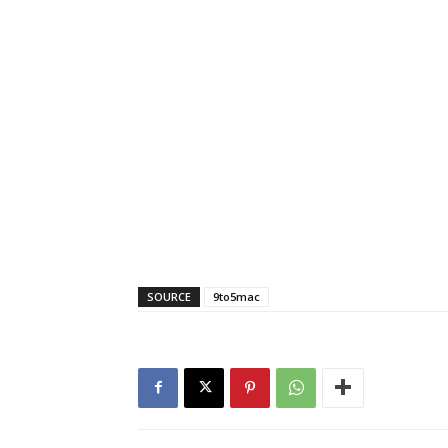
SOURCE
9to5mac