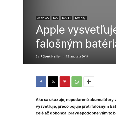
Apple OS
iOS
iOS 13
Novinky
Apple vysvetľuje
falošným batér
By
Róbert Hallon
-
15. augusta 2019
Ako sa ukazuje, nepodarené akumulátory v
vysvetľuje, prečo bojuje proti falošným ba
celé až dokonca, pravdepodobne vám to b