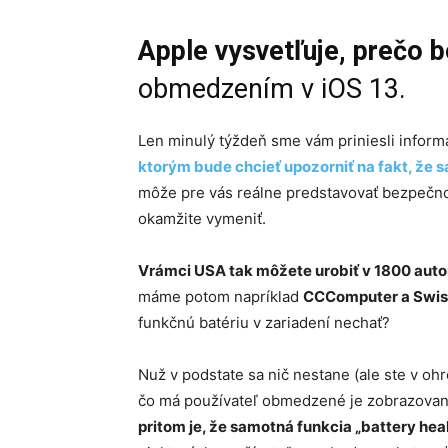
Apple vysvetľuje, prečo b
obmedzením v iOS 13.
Len minulý týždeň sme vám priniesli inform
ktorým bude chcieť upozorniť na fakt, že 
môže pre vás reálne predstavovať bezpečno
okamžite vymeniť.
Vrámci USA tak môžete urobiť v 1800 auto
máme potom napríklad
CCComputer a Swis
funkčnú batériu v zariadení nechať?
Nuž v podstate sa nič nestane (ale ste v oh
čo má používateľ obmedzené je zobrazovanie
pritom je, že samotná funkcia „battery healt