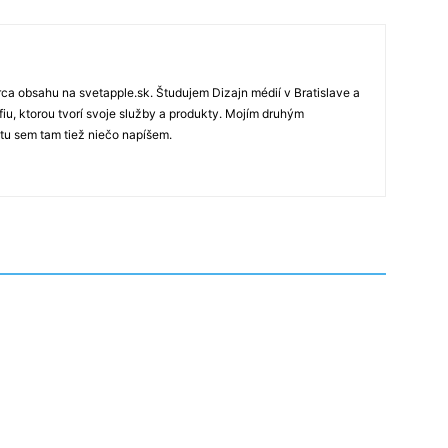
rca obsahu na svetapple.sk. Študujem Dizajn médií v Bratislave a
fiu, ktorou tvorí svoje služby a produkty. Mojím druhým
 tu sem tam tiež niečo napíšem.