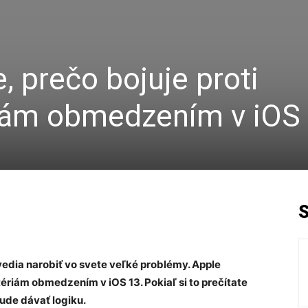
, prečo bojuje proti
iám obmedzením v iOS 
edia narobiť vo svete veľké problémy. Apple
tériám obmedzením v iOS 13. Pokiaľ si to prečítate
ude dávať logiku.