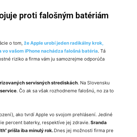
ojuje proti falošným batériám
ácie o tom,
že Apple urobí jeden radikálny krok,
sa vo vašom iPhone nachádza falošná batéria
. Tá
stné riziko a firma vám ju samozrejme odporúča
rizovaných servisných strediskách
. Na Slovensku
service
. Čo ak sa však rozhodneme falošnú, no za to
rození), ako tvrdí Apple vo svojom prehlásení. Jediné
 percent baterky, respektíve jej zdravie.
Sranda
h“ prišla iba minulý rok.
Dnes jej možnosti firma pre