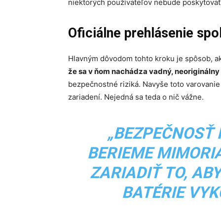
niektorých používateľov nebude poskytovať
Oficiálne prehlásenie sp
Hlavným dôvodom tohto kroku je spôsob, a
že sa v ňom nachádza vadný, neoriginálny 
bezpečnostné riziká. Navyše toto varovanie
zariadení. Nejedná sa teda o nič vážne.
„
BEZPEČNOSŤ 
BERIEME MIMORI
ZARIADIŤ TO, A
BATÉRIE VY