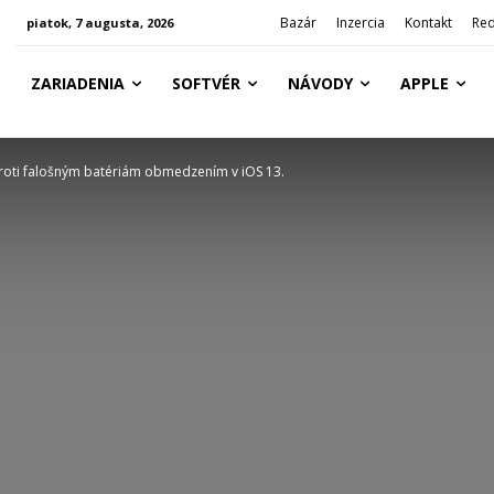
Bazár
Inzercia
Kontakt
Red
piatok, 7 augusta, 2026
ZARIADENIA
SOFTVÉR
NÁVODY
APPLE
proti falošným batériám obmedzením v iOS 13.