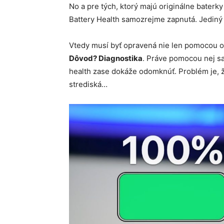
No a pre tých, ktorý majú originálne baterk
Battery Health samozrejme zapnutá. Jediný
Vtedy musí byť opravená nie len pomocou or
Dôvod? Diagnostika
. Práve pomocou nej sa 
health zase dokáže odomknúť. Problém je, ž
strediská…