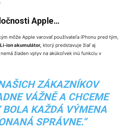
.
oločnosti Apple…
kým môže Apple varovať používateľa iPhonu pred tým,
Li-ion akumulátor,
ktorý predstavuje žiaľ aj
 nemá žiaden vplyv na akúkoľvek inú funkciu v
NAŠICH ZÁKAZNÍKOV
ADNE VÁŽNĚ A CHCEME
BY BOLA KAŽDÁ VÝMENA
KONANÁ SPRÁVNE.“