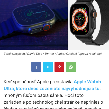
Zdroj: Unsplash / David Dias / Twitter / Parker Ortolani (úprava redakcie)
Keď spoločnosť Apple predstavila
Apple Watch
Ultra, ktoré dnes zoženiete najvýhodnejšie tu
,
mnohým ľuďom padla sánka. Hoci toto
zariadenie po technologickej stránke neprinieslo
žiaden revolučný senzor alebo snímač, ponúklo