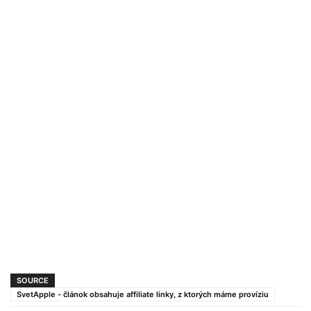
SOURCE
SvetApple - článok obsahuje affiliate linky, z ktorých máme províziu