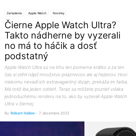
Zariadenia
Apple Watch
Novinky
Čierne Apple Watch Ultra?
Takto nádherne by vyzerali
no má to háčik a dosť
podstatný
Apple Watch Ultra sú na trhu len pomerne krátko a za ten
čas si stihli nájsť množstvo priaznivcov ale aj hejterov. Hoci
niekomu nevadí ich extravagantný dizajn, prekáža im farba.
Má totiž iba jeden odtieň. Teraz sa môžete pozrieť vďaka
jednoduchému renderu na to, ako by vyzerali Apple Watch
Ultra v čiernej.
By
Róbert Hallon
-
7. decembra 2022