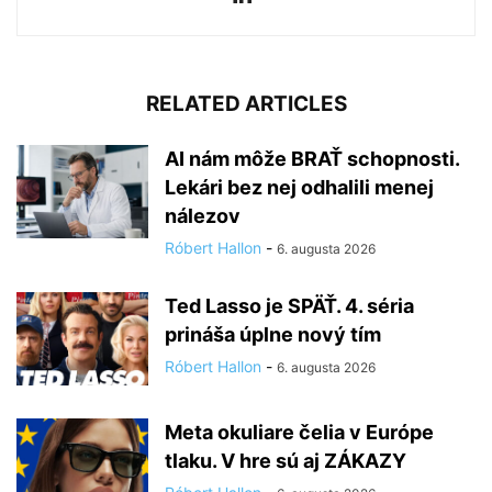
RELATED ARTICLES
AI nám môže BRAŤ schopnosti.
Lekári bez nej odhalili menej
nálezov
Róbert Hallon
-
6. augusta 2026
Ted Lasso je SPÄŤ. 4. séria
prináša úplne nový tím
Róbert Hallon
-
6. augusta 2026
Meta okuliare čelia v Európe
tlaku. V hre sú aj ZÁKAZY