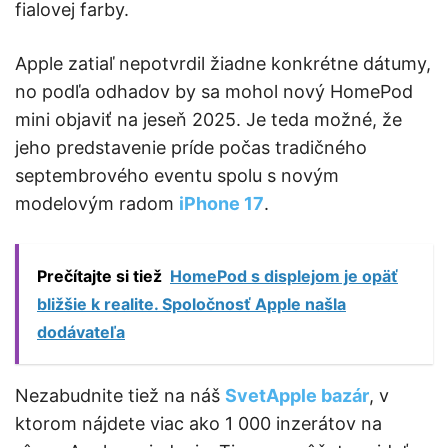
fialovej farby.
Apple zatiaľ nepotvrdil žiadne konkrétne dátumy,
no podľa odhadov by sa mohol nový HomePod
mini objaviť na jeseň 2025. Je teda možné, že
jeho predstavenie príde počas tradičného
septembrového eventu spolu s novým
modelovým radom
iPhone 17
.
Prečítajte si tiež
HomePod s displejom je opäť
bližšie k realite. Spoločnosť Apple našla
dodávateľa
Nezabudnite tiež na náš
SvetApple bazár
, v
ktorom nájdete viac ako 1 000 inzerátov na