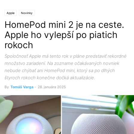
Apple
Novinky
HomePod mini 2 je na ceste.
Apple ho vylepší po piatich
rokoch
Spoločnosť Apple má tento rok v pláne predstaviť rekordné
množstvo zariadení. Na zozname očakávaných novniek
nebude chýbať ani HomePod mini, ktorý sa po dlhých
štyroch rokoch konečne dočká aktualizácie.
By
Tomáš Varga
-
28. januára 2025