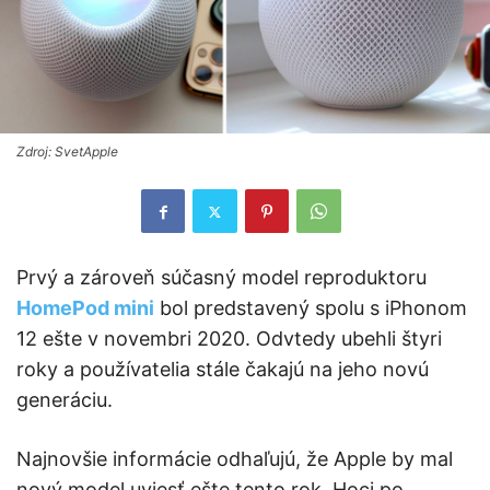
Zdroj: SvetApple
Prvý a zároveň súčasný model reproduktoru
HomePod mini
bol predstavený spolu s iPhonom
12 ešte v novembri 2020. Odvtedy ubehli štyri
roky a používatelia stále čakajú na jeho novú
generáciu.
Najnovšie informácie odhaľujú, že Apple by mal
nový model uviesť ešte tento rok. Hoci po