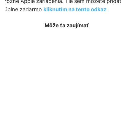
rôzne Apple zariadenia. Tie sem môžete pridať
úplne zadarmo
kliknutím na tento odkaz
.
Môže ťa zaujímať