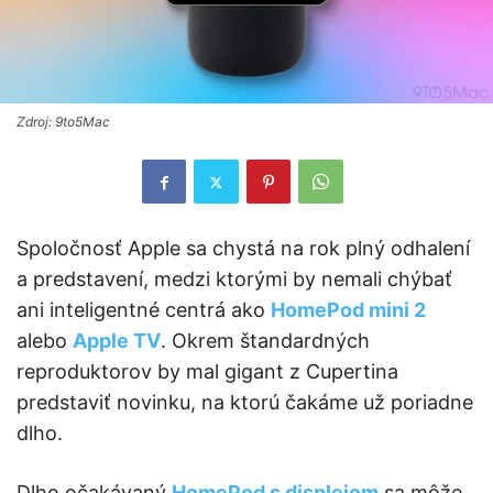
Zdroj: 9to5Mac
Spoločnosť Apple sa chystá na rok plný odhalení
a predstavení, medzi ktorými by nemali chýbať
ani inteligentné centrá ako
HomePod mini 2
alebo
Apple TV
. Okrem štandardných
reproduktorov by mal gigant z Cupertina
predstaviť novinku, na ktorú čakáme už poriadne
dlho.
Dlho očakávaný
HomePod s displejom
sa môže