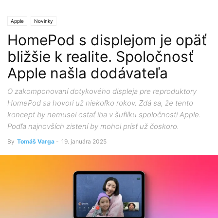
Apple
Novinky
HomePod s displejom je opäť
bližšie k realite. Spoločnosť
Apple našla dodávateľa
O zakomponovaní dotykového displeja pre reproduktory
HomePod sa hovorí už niekoľko rokov. Zdá sa, že tento
koncept by nemusel ostať iba v šuflíku spoločnosti Apple.
Podľa najnovších zistení by mohol prísť už čoskoro.
By
Tomáš Varga
-
19. januára 2025