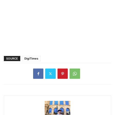
SOURCE
DigiTimes