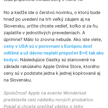
No a keďže ide o čerstvú novinku, o ktorú bude
hneď po uvedení na trh veľký záujem aj na
Slovensku, určite chcete vedieť, koľko si za ňu
zaplatíte v jednotlivých prevedeniach. A
úprimne? Málo to zrovna nebude. Ako iste viete,
ceny v USA sú v porovnaní s Európou dosť
odlišné a už dávno neplatí prepočet $=€ tak ako
kedysi
. Následujúce čiastky sú stanovené na
základe rakúskeho Apple Online Store, ktorého
ceny sú v podstate jedna k jednej kopírované aj
na Slovensku.
Spoločnosť Apple na evente Wonderlust
predstavila celú nádielku nových produktov.
Pokiaľ si chcete prečítať všetko o tejto