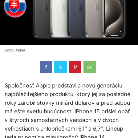
Zdroj: Apple
Spoločnosť Apple predstavila novú generáciu
najdôležitejšieho produktu, ktorý jej za posledné
roky zarobil stovky miliárd dolárov a pred sebou
má ešte svetlú budúcnosť. iPhone 15 prišiel opäť
v štyroch samostatných verziách a v dvoch
veľkostiach s uhlopriečkami 6,1″ a 6,7″. Lineup
teda pripomína minuloročný iPhone 14.