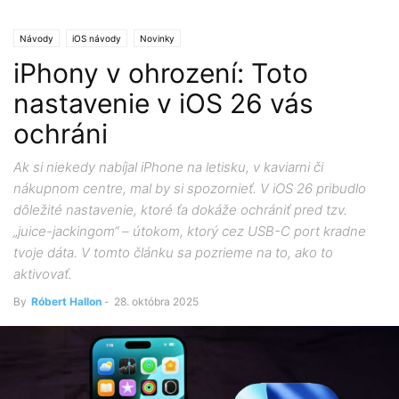
Návody
iOS návody
Novinky
iPhony v ohrození: Toto
nastavenie v iOS 26 vás
ochráni
Ak si niekedy nabíjal iPhone na letisku, v kaviarni či
nákupnom centre, mal by si spozornieť. V iOS 26 pribudlo
dôležité nastavenie, ktoré ťa dokáže ochrániť pred tzv.
„juice-jackingom“ – útokom, ktorý cez USB-C port kradne
tvoje dáta. V tomto článku sa pozrieme na to, ako to
aktivovať.
By
Róbert Hallon
-
28. októbra 2025