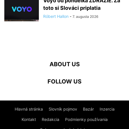
Voyo od pondelka ZDRAŽIE. Za
toto si Slováci priplatia
Róbert Hallon
-
7. augusta 2026
ABOUT US
FOLLOW US
Hlavná stránka
Slovník pojmov
Bazár
Inzercia
Kontakt
Redakcia
Podmienky používania