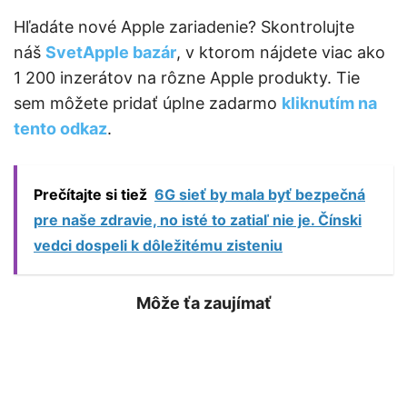
Hľadáte nové Apple zariadenie? Skontrolujte
náš
SvetApple bazár
, v ktorom nájdete viac ako
1 200 inzerátov na rôzne Apple produkty. Tie
sem môžete pridať úplne zadarmo
kliknutím na
tento odkaz
.
Prečítajte si tiež
6G sieť by mala byť bezpečná
pre naše zdravie, no isté to zatiaľ nie je. Čínski
vedci dospeli k dôležitému zisteniu
Môže ťa zaujímať