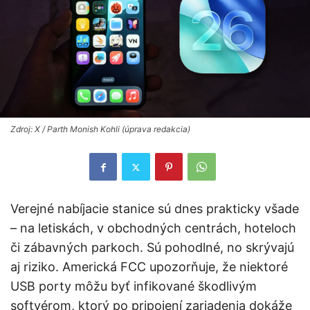
Zdroj: X / Parth Monish Kohli (úprava redakcia)
Verejné nabíjacie stanice sú dnes prakticky všade
– na letiskách, v obchodných centrách, hoteloch
či zábavných parkoch. Sú pohodlné, no skrývajú
aj riziko. Americká FCC upozorňuje, že niektoré
USB porty môžu byť infikované škodlivým
softvérom, ktorý po pripojení zariadenia dokáže