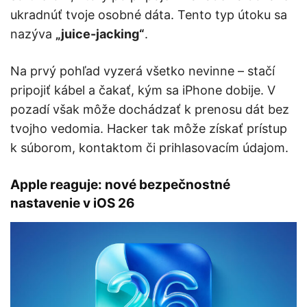
ukradnúť tvoje osobné dáta. Tento typ útoku sa
nazýva
„juice-jacking“
.
Na prvý pohľad vyzerá všetko nevinne – stačí
pripojiť kábel a čakať, kým sa iPhone dobije. V
pozadí však môže dochádzať k prenosu dát bez
tvojho vedomia. Hacker tak môže získať prístup
k súborom, kontaktom či prihlasovacím údajom.
Apple reaguje: nové bezpečnostné
nastavenie v iOS 26