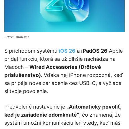
Zdroj: ChatGPT
S príchodom systému
iOS 26
a
iPadOS 26
Apple
pridal funkciu, ktorá sa už dlhšie nachádza na
Macoch –
Wired Accessories (Drôtové
príslušenstvo)
. Vďaka nej iPhone rozpozná, keď
sa pripája nové zariadenie cez USB-C, a vyžiada
si tvoje povolenie.
Predvolené nastavenie je
„Automaticky povoliť,
keď je zariadenie odomknuté“
, čo znamená, že
systém umožní komunikáciu len vtedy, keď máš