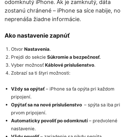
odomknutý iPhone. Ak je zamknutý, dáta
zostanú chránené – iPhone sa síce nabije, no
neprenáša žiadne informácie.
Ako nastavenie zapnúť
Otvor
Nastavenia
.
Prejdi do sekcie
Súkromie a bezpečnosť
.
Vyber možnosť
Káblové príslušenstvo
.
Zobrazí sa ti štyri možnosti:
Vždy sa opýtať
– iPhone sa ťa opýta pri každom
pripojení.
Opýtať sa na nové príslušenstvo
– spýta sa iba pri
prvom pripojení.
Automaticky povoliť po odomknutí
– predvolené
nastavenie.
Vždy povoliť
– zariadenie sa nikdy nepýta.