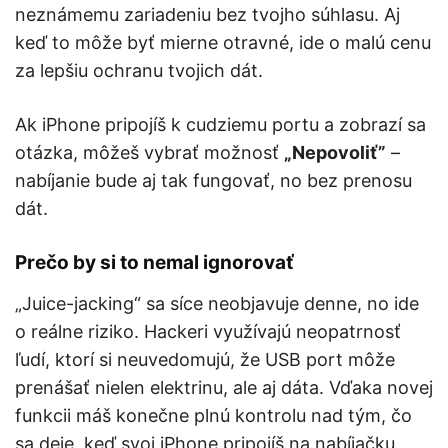
neznámemu zariadeniu bez tvojho súhlasu. Aj
keď to môže byť mierne otravné, ide o malú cenu
za lepšiu ochranu tvojich dát.
Ak iPhone pripojíš k cudziemu portu a zobrazí sa
otázka, môžeš vybrať možnosť
„Nepovoliť”
–
nabíjanie bude aj tak fungovať, no bez prenosu
dát.
Prečo by si to nemal ignorovať
„Juice-jacking“ sa síce neobjavuje denne, no ide
o reálne riziko. Hackeri využívajú neopatrnosť
ľudí, ktorí si neuvedomujú, že USB port môže
prenášať nielen elektrinu, ale aj dáta. Vďaka novej
funkcii máš konečne plnú kontrolu nad tým, čo
sa deje, keď svoj iPhone pripojíš na nabíjačku