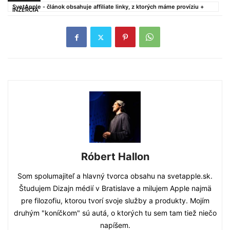
SvetApple - článok obsahuje affiliate linky, z ktorých máme províziu +
INZERCIA
Róbert Hallon
Som spolumajiteľ a hlavný tvorca obsahu na svetapple.sk.
Študujem Dizajn médií v Bratislave a milujem Apple najmä
pre filozofiu, ktorou tvorí svoje služby a produkty. Mojím
druhým "koníčkom" sú autá, o ktorých tu sem tam tiež niečo
napíšem.