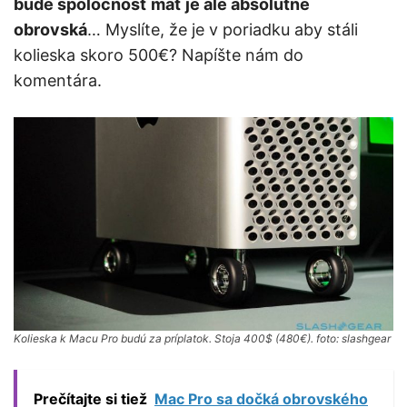
bude spoločnosť mať je ale absolútne
obrovská
… Myslíte, že je v poriadku aby stáli
kolieska skoro 500€? Napíšte nám do
komentára.
Kolieska k Macu Pro budú za príplatok. Stoja 400$ (480€). foto: slashgear
Prečítajte si tiež
Mac Pro sa dočká obrovského