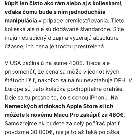
kúpiť len čisto ako rám alebo aj s kolieskami,
vďaka čomu bude s ním jednoduchšia
manipulácia
v prípade premiestňovania. Tieto
kolieska ale nie sú dodávané štandardne. Síce
majú netradičný dizajn a vyzerajú absolútne
úžasne, ich cena je trochu prestrelená.
V USA začínajú na sume 400$. Treba ale
pripomenúť, že cena sa môže v jednotlivých
štátoch líšiť, nakoľko sa na ňu nevzťahuje DPH. V
Európe sú tieto kolečka pochopiteľne drahšie.
Deje sa tu presne to, čo s cenou iPhonu.
Na
Nemeckých stránkach Apple Store si ich
môžete k novému Macu Pro zakúpiť za 480€
.
Samozrejme ak budete za celý počítač platiť
povdzme 30 000€, nie je to až taká položka.