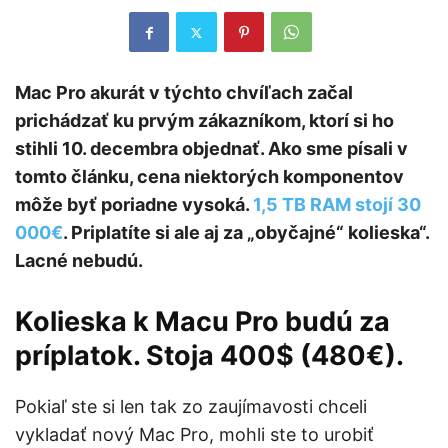
Mac Pro akurát v týchto chvíľach začal
prichádzať ku prvým zákazníkom, ktorí si ho
stihli 10. decembra objednať. Ako sme písali v
tomto článku, cena niektorých komponentov
môže byť poriadne vysoká.
1,5 TB RAM stojí 30
000€
. Priplatíte si ale aj za „obyčajné“ kolieska“.
Lacné nebudú.
Kolieska k Macu Pro budú za
príplatok. Stoja 400$ (480€).
Pokiaľ ste si len tak zo zaujímavosti chceli
vykladať nový Mac Pro, mohli ste to urobiť