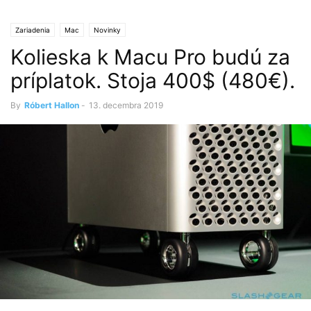
Zariadenia
Mac
Novinky
Kolieska k Macu Pro budú za
príplatok. Stoja 400$ (480€).
By
Róbert Hallon
-
13. decembra 2019