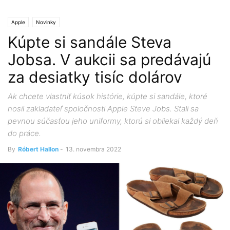
Apple
Novinky
Kúpte si sandále Steva
Jobsa. V aukcii sa predávajú
za desiatky tisíc dolárov
Ak chcete vlastniť kúsok histórie, kúpte si sandále, ktoré
nosil zakladateľ spoločnosti Apple Steve Jobs. Stali sa
pevnou súčasťou jeho uniformy, ktorú si obliekal každý deň
do práce.
By
Róbert Hallon
-
13. novembra 2022