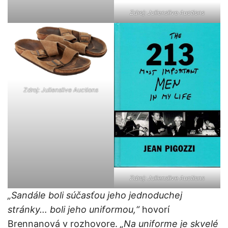
Zdroj: Julienslive Auctions
Zdroj: Julienslive Auctions
Zdroj: Julienslive Auctions
„Sandále boli súčasťou jeho jednoduchej
stránky… boli jeho uniformou,“
hovorí
Brennanová v rozhovore.
„Na uniforme je skvelé