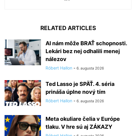
RELATED ARTICLES
AI nám môže BRAŤ schopnosti.
Lekári bez nej odhalili menej
nálezov
Róbert Hallon
-
6. augusta 2026
Ted Lasso je SPÄŤ. 4. séria
prináša úplne nový tím
Róbert Hallon
-
6. augusta 2026
Meta okuliare čelia v Európe
tlaku. V hre sú aj ZÁKAZY
Róbert Hallon
-
6. augusta 2026