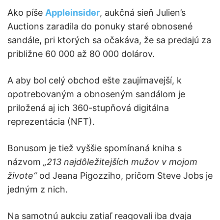
Ako píše
Appleinsider
, aukčná sieň Julien’s
Auctions zaradila do ponuky staré obnosené
sandále, pri ktorých sa očakáva, že sa predajú za
približne 60 000 až 80 000 dolárov.
A aby bol celý obchod ešte zaujímavejší, k
opotrebovaným a obnoseným sandálom je
priložená aj ich 360-stupňová digitálna
reprezentácia (NFT).
Bonusom je tiež vyššie spomínaná kniha s
názvom
„213 najdôležitejších mužov v mojom
živote“
od Jeana Pigozziho, pričom Steve Jobs je
jedným z nich.
Na samotnú aukciu zatiaľ reagovali iba dvaja