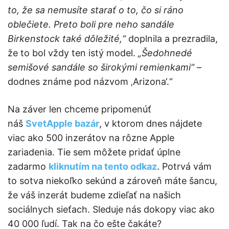
to, že sa nemusíte starať o to, čo si ráno
oblečiete.
Preto boli pre neho sandále
Birkenstock také dôležité,“
doplnila a prezradila,
že to bol vždy ten istý model.
„Šedohnedé
semišové sandále so širokými remienkami“
–
dodnes známe pod názvom ‚Arizona‘.“
Na záver len chceme pripomenúť
náš
SvetApple bazár
, v ktorom dnes nájdete
viac ako 500 inzerátov na rôzne Apple
zariadenia. Tie sem môžete pridať úplne
zadarmo
kliknutím na tento odkaz
. Potrvá vám
to sotva niekoľko sekúnd a zároveň máte šancu,
že váš inzerát budeme zdieľať na našich
sociálnych sieťach. Sleduje nás dokopy viac ako
40 000 ľudí. Tak na čo ešte čakáte?