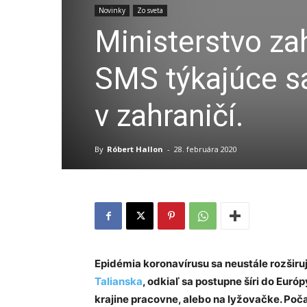
Novinky
Zo sveta
Ministerstvo za
SMS týkajúce sa
v zahraničí.
By
Róbert Hallon
-
28. februára 2020
Epidémia koronavírusu sa neustále rozširu
Talianska
, odkiaľ sa postupne šíri do Euró
krajine pracovne, alebo na lyžovačke. Po