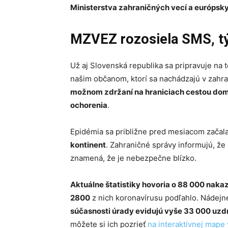
Ministerstva zahraničných vecí a európsky
MZVEZ rozosiela SMS, tý
Už aj Slovenská republika sa pripravuje na 
našim občanom, ktorí sa nachádzajú v zahra
možnom zdržaní na hraniciach cestou do
ochorenia
.
Epidémia sa približne pred mesiacom začala
kontinent
. Zahraničné správy informujú, že 
znamená, že je nebezpečne blízko.
Aktuálne štatistiky hovoria o 88 000 nak
2800
z nich koronavírusu podľahlo. Nádejné 
súčasnosti úrady evidujú vyše 33 000 uz
môžete si ich pozrieť
na interaktívnej mape 