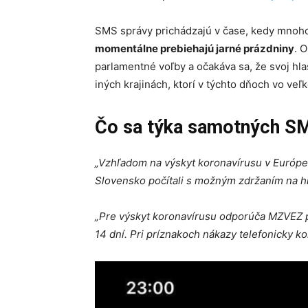
SMS správy prichádzajú v čase, kedy mnoho
momentálne prebiehajú jarné prázdniny
. 
parlamentné voľby a očakáva sa, že svoj hlas
iných krajinách, ktorí v týchto dňoch vo ve
Čo sa týka samotných SMS
„Vzhľadom na výskyt koronavírusu v Európe
Slovensko počítali s možným zdržaním na h
„Pre výskyt koronavírusu odporúča MZVEZ p
14 dní. Pri príznakoch nákazy telefonicky ko