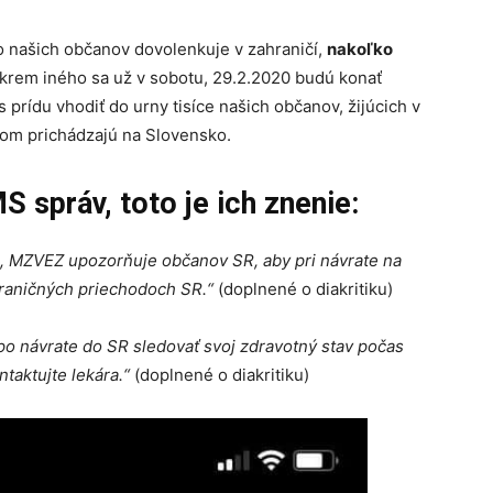
 našich občanov dovolenkuje v zahraničí,
nakoľko
Okrem iného sa už v sobotu, 29.2.2020 budú konať
 prídu vhodiť do urny tisíce našich občanov, žijúcich v
ľkom prichádzajú na Slovensko.
 správ, toto je ich znenie:
, MZVEZ upozorňuje občanov SR, aby pri návrate na
raničných priechodoch SR.“
(doplnené o diakritiku)
o návrate do SR sledovať svoj zdravotný stav počas
ntaktujte lekára.“
(doplnené o diakritiku)