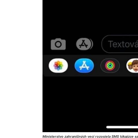
Ministerstvo zahraničných vecí rozosiela SMS týkajúce sa