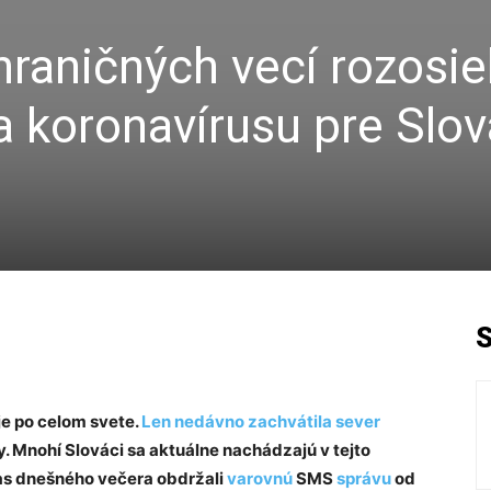
hraničných vecí rozosie
 koronavírusu pre Slo
je po celom svete.
Len nedávno zachvátila sever
py. Mnohí Slováci sa aktuálne nachádzajú v tejto
čas dnešného večera obdržali
varovnú
SMS
správu
od