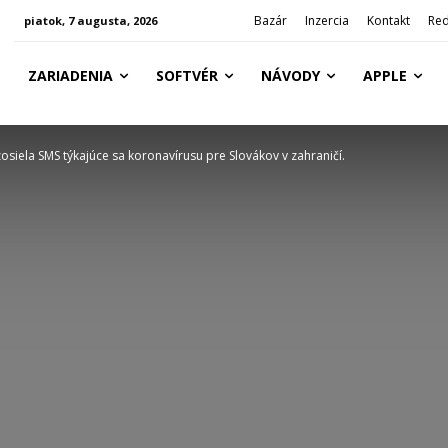
Bazár
Inzercia
Kontakt
Red
piatok, 7 augusta, 2026
ZARIADENIA
SOFTVÉR
NÁVODY
APPLE
zosiela SMS týkajúce sa koronavírusu pre Slovákov v zahraničí.