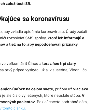
ch záležitosti SR.
kajúce sa koronavírusu
to, aby zvládla epidémiu koronavírusu. Úrady začali
ničí rozosielať SMS správy,
ktoré ich informujú o
mov
a tiež na to, aby nepodceňovali príznaky
 vo veľkom šíriť Čínou a
teraz ňou trpí starý
sa prvý prípad vyskytol už aj v susednej Viedni, čo
azených ľuďoch na celom svete
, pričom už
viac ako
je ale číslo vyliečených, ktoré neustále stúpa.
V
dravených pacientov
. Pokiaľ chcete podrobné dáta,
v tomto článku.