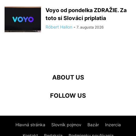
Voyo od pondelka ZDRAŽIE. Za
toto si Slováci priplatia
Róbert Hallon
-
7. augusta 2026
ABOUT US
FOLLOW US
Hlavná stránka
Slovník pojmov
Bazár
Inzercia
Kontakt
Redakcia
Podmienky používania