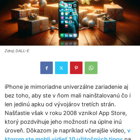
Zdroj: DALL-E
iPhone je mimoriadne univerzálne zariadenie aj
bez toho, aby ste v ňom mali nainštalovanú čo i
len jedinú apku od vývojárov tretích strán.
Našťastie však v roku 2008 vznikol App Store,
ktorý pozdvihuje jeho možnosti na úplne inú
úroveň. Dôkazom je napríklad včerajšie video,
v
ktorom ste mohli vidieť 10 užitočných tipov
na