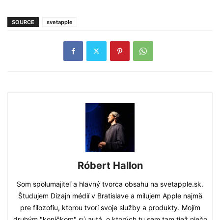
SOURCE
svetapple
Róbert Hallon
Som spolumajiteľ a hlavný tvorca obsahu na svetapple.sk.
Študujem Dizajn médií v Bratislave a milujem Apple najmä
pre filozofiu, ktorou tvorí svoje služby a produkty. Mojím
druhým "koníčkom" sú autá, o ktorých tu sem tam tiež niečo