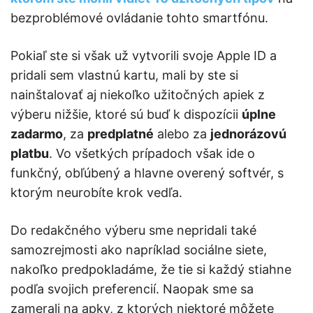
bezproblémové ovládanie tohto smartfónu.
Pokiaľ ste si však už vytvorili svoje Apple ID a
pridali sem vlastnú kartu, mali by ste si
nainštalovať aj niekoľko užitočných apiek z
výberu nižšie, ktoré sú buď k dispozícii
úplne
zadarmo
, za
predplatné
alebo za
jednorázovú
platbu
. Vo všetkých prípadoch však ide o
funkčný, obľúbený a hlavne overený softvér, s
ktorým neurobíte krok vedľa.
Do redakčného výberu sme nepridali také
samozrejmosti ako napríklad sociálne siete,
nakoľko predpokladáme, že tie si každý stiahne
podľa svojich preferencií. Naopak sme sa
zamerali na apky, z ktorých niektoré môžete