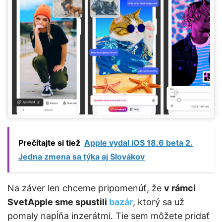
Prečítajte si tiež
Apple vydal iOS 18.6 beta 2.
Jedna zmena sa týka aj Slovákov
Na záver len chceme pripomenúť, že
v rámci
SvetApple sme spustili
bazár
, ktorý sa už
pomaly napĺňa inzerátmi. Tie sem môžete pridať