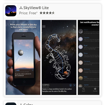
SkyView® Lite
+
Price:
Free