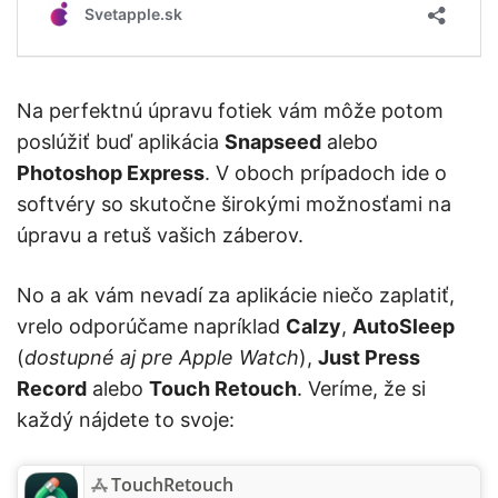
Na perfektnú úpravu fotiek vám môže potom
poslúžiť buď aplikácia
Snapseed
alebo
Photoshop Express
. V oboch prípadoch ide o
softvéry so skutočne širokými možnosťami na
úpravu a retuš vašich záberov.
No a ak vám nevadí za aplikácie niečo zaplatiť,
vrelo odporúčame napríklad
Calzy
,
AutoSleep
(
dostupné aj pre Apple Watch
),
Just Press
Record
alebo
Touch Retouch
. Veríme, že si
každý nájdete to svoje:
TouchRetouch