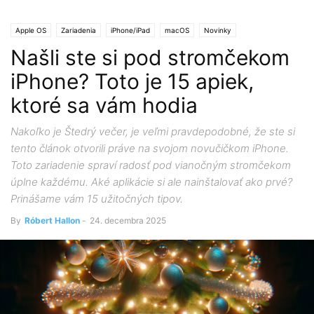
Apple OS
Zariadenia
iPhone/iPad
macOS
Novinky
Našli ste si pod stromčekom
iPhone? Toto je 15 apiek,
ktoré sa vám hodia
Nakoľko je Štedrý večer, je veľmi pravdepodobné, že ste si
tento článok otvorili práve na svojom novučičkom iPhone.
Toto zariadenie spraví radosť pod vianočným stromčekom
úplne každému. Aké aplikácie si ale nainštalovať ako prvé?
Prinášame vám 15 užitočných tipov.
By
Róbert Hallon
-
24. decembra 2025